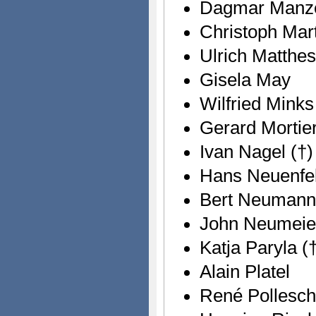
Dagmar Manz
Christoph Mar
Ulrich Matthes
Gisela May
Wilfried Minks
Gerard Mortie
Ivan Nagel (†)
Hans Neuenfe
Bert Neumann
John Neumeie
Katja Paryla (
Alain Platel
René Pollesch