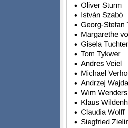
Oliver Sturm
István Szabó
Georg-Stefan T
Margarethe vo
Gisela Tuchte
Tom Tykwer
Andres Veiel
Michael Verh
Andrzej Wajd
Wim Wenders
Klaus Wilden
Claudia Wolff
Siegfried Zieli