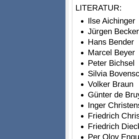
LITERATUR:
Ilse Aichinger
Jürgen Becker
Hans Bender
Marcel Beyer
Peter Bichsel
Silvia Bovens
Volker Braun
Günter de Bru
Inger Christen
Friedrich Chri
Friedrich Die
Per Olov Enqu