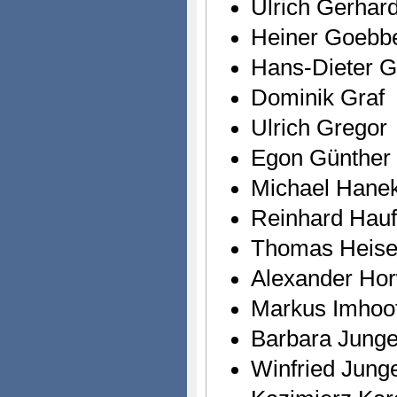
Ulrich Gerhard
Heiner Goebb
Hans-Dieter 
Dominik Graf
Ulrich Gregor
Egon Günther
Michael Hane
Reinhard Hauf
Thomas Heis
Alexander Hor
Markus Imhoo
Barbara Jung
Winfried Jung