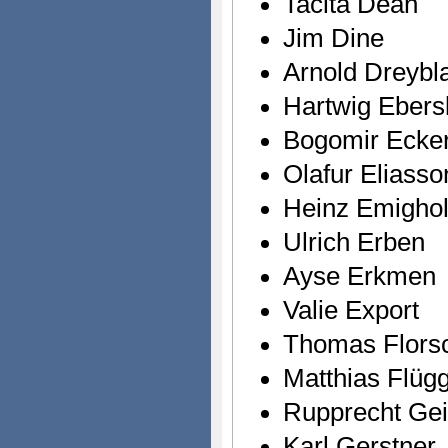
Tacita Dean
Jim Dine
Arnold Dreybla
Hartwig Eber
Bogomir Ecke
Olafur Eliasso
Heinz Emigho
Ulrich Erben
Ayse Erkmen
Valie Export
Thomas Flors
Matthias Flüg
Rupprecht Gei
Karl Gerstner