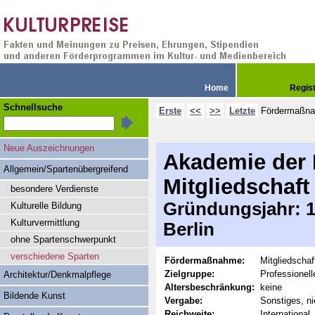
Home
Regis
Schnellsuche
Erste
<<
>>
Letzte
Fördermaßn
Neue Auszeichnungen
Akademie der K
Allgemein/Spartenübergreifend
Mitgliedschaft
besondere Verdienste
Gründungsjahr: 19
Kulturelle Bildung
Kulturvermittlung
Berlin
ohne Spartenschwerpunkt
verschiedene Sparten
Fördermaßnahme:
Mitgliedschaf
Zielgruppe:
Professionell
Architektur/Denkmalpflege
Altersbeschränkung:
keine
Bildende Kunst
Vergabe:
Sonstiges, ni
Reichweite:
International