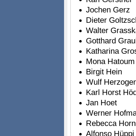
Jochen Gerz
Dieter Goltzs
Walter Grass
Gotthard Grau
Katharina Gro
Mona Hatoum
Birgit Hein
Wulf Herzogen
Karl Horst Hö
Jan Hoet
Werner Hofma
Rebecca Horn
Alfonso Hüppi