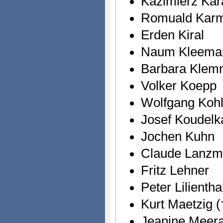
Kazimierz Ka
Romuald Kar
Erden Kiral
Naum Kleema
Barbara Kle
Volker Koepp
Wolfgang Koh
Josef Koudelk
Jochen Kuhn
Claude Lanz
Fritz Lehner
Peter Lilientha
Kurt Maetzig (
Jeanine Meera