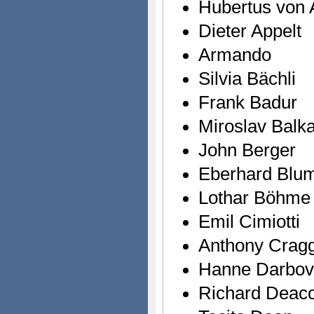
Hubertus von
Dieter Appelt
Armando
Silvia Bächli
Frank Badur
Miroslav Balk
John Berger
Eberhard Blum
Lothar Böhme
Emil Cimiotti
Anthony Crag
Hanne Darbov
Richard Deac