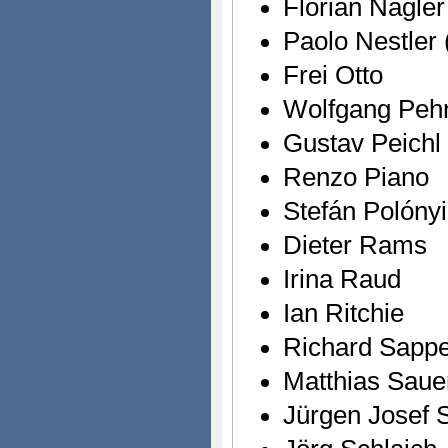
Florian Nagler
Paolo Nestler 
Frei Otto
Wolfgang Peh
Gustav Peichl
Renzo Piano
Stefán Polónyi
Dieter Rams
Irina Raud
Ian Ritchie
Richard Sapp
Matthias Saue
Jürgen Josef