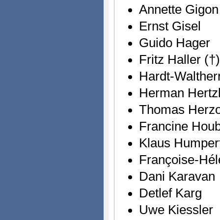
Annette Gigon
Ernst Gisel
Guido Hager
Fritz Haller (†)
Hardt-Walther
Herman Hertz
Thomas Herz
Francine Hou
Klaus Humper
Françoise-Hél
Dani Karavan
Detlef Karg
Uwe Kiessler