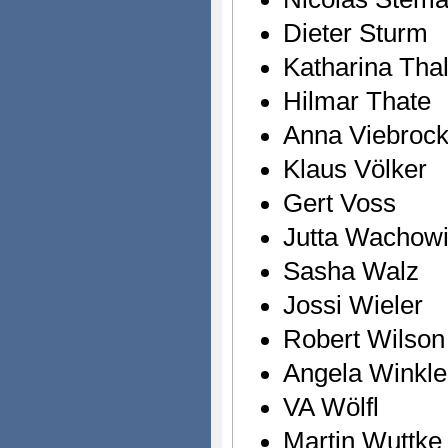
Dieter Sturm
Katharina Tha
Hilmar Thate
Anna Viebroc
Klaus Völker
Gert Voss
Jutta Wachow
Sasha Walz
Jossi Wieler
Robert Wilson
Angela Winkle
VA Wölfl
Martin Wuttke