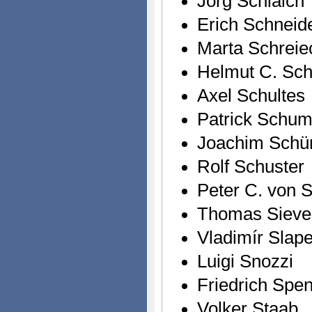
Jörg Schlaich
Erich Schneid
Marta Schreie
Helmut C. Schu
Axel Schultes
Patrick Schu
Joachim Sch
Rolf Schuster
Peter C. von S
Thomas Sieve
Vladimír Slape
Luigi Snozzi
Friedrich Spen
Volker Staab