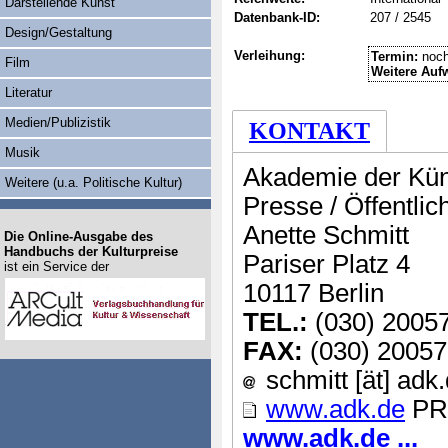
Darstellende Kunst
Datenbank-ID:
207 / 2545
Design/Gestaltung
Verleihung:
Termin:
noch
Film
Weitere Auf
Literatur
Medien/Publizistik
KONTAKT
Musik
Akademie der Kün
Weitere (u.a. Politische Kultur)
Presse / Öffentlic
Anette Schmitt
Die Online-Ausgabe des
Handbuchs der Kulturpreise
Pariser Platz 4
ist ein Service der
10117 Berlin
TEL.:
(030) 2005
FAX:
(030) 2005
schmitt [ät] adk
www.adk.de
PR
www.adk.de ...