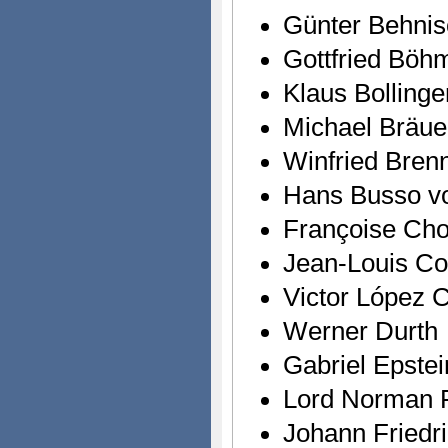
Günter Behnis
Gottfried Böh
Klaus Bollinge
Michael Bräue
Winfried Bren
Hans Busso vo
Françoise Ch
Jean-Louis C
Victor López C
Werner Durth
Gabriel Epstei
Lord Norman 
Johann Friedri