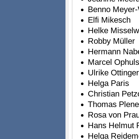
Benno Meyer-
Elfi Mikesch
Helke Misselw
Robby Müller
Hermann Nabe
Marcel Ophul
Ulrike Ottinger
Helga Paris
Christian Petz
Thomas Plene
Rosa von Pra
Hans Helmut P
Helga Reideme