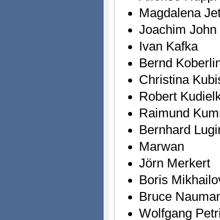
Magdalena Jet
Joachim John
Ivan Kafka
Bernd Koberli
Christina Kubi
Robert Kudiel
Raimund Kum
Bernhard Lugi
Marwan
Jörn Merkert
Boris Mikhailo
Bruce Nauma
Wolfgang Petr