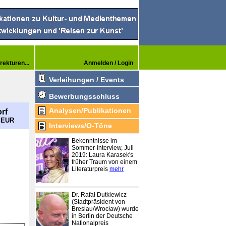
rekturen...
Anmelden / Login
Verleihungen / Events
Bewerbungsschluss
Analysen/Publikationen
rf
0 EUR
Interviews/O-Töne
Bekenntnisse im
Sommer-Interview, Juli
2019: Laura Karasek's
früher Traum von einem
Literaturpreis
mehr
Dr. Rafał Dutkiewicz
(Stadtpräsident von
Breslau/Wrocław) wurde
in Berlin der Deutsche
Nationalpreis