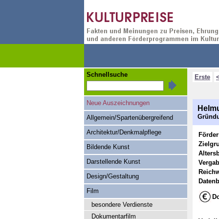
Schnellsuche
Erste
Neue Auszeichnungen
Helmu
Gründu
Allgemein/Spartenübergreifend
Architektur/Denkmalpflege
Förde
Zielgr
Bildende Kunst
Alters
Darstellende Kunst
Vergab
Reichw
Design/Gestaltung
Datenb
Film
Do
besondere Verdienste
Dokumentarfilm