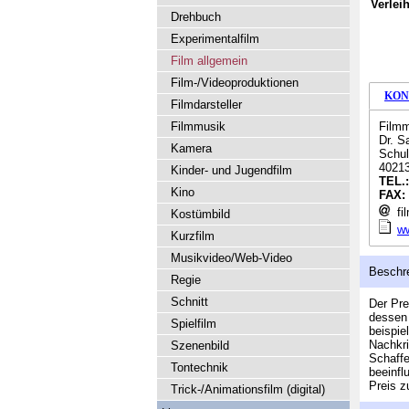
Verlei
Drehbuch
Experimentalfilm
Film allgemein
Film-/Videoproduktionen
KON
Filmdarsteller
Filmmusik
Filmm
Dr. S
Kamera
Schul
40213
Kinder- und Jugendfilm
TEL.
Kino
FAX:
fi
Kostümbild
ww
Kurzfilm
Musikvideo/Web-Video
Beschr
Regie
Schnitt
Der Pre
dessen 
Spielfilm
beispie
Nachkri
Szenenbild
Schaffe
Tontechnik
beeinfl
Preis z
Trick-/Animationsfilm (digital)