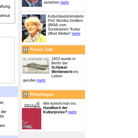
verliehen
mehr
ltung,
Helmut
Kulturstaatsministerin
Prof. Monika Grütters
(BKM) zum
Sonderpreis "Kultur
öffnet Welten"
mehr
Preise-Talk
1852 wurde in
Berlin der
Schinkel-
Wettbewerb
ins
Leben
gerufen
mehr
Preisfragen
er,
Wie kommt man ins
Handbuch der
 der
Kulturpreise?
mehr
ihr
ein