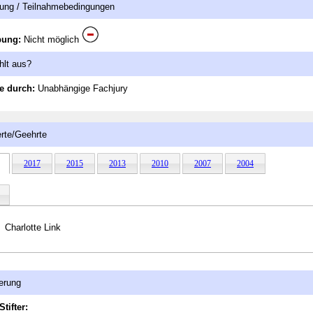
ung / Teilnahmebedingungen
bung:
Nicht möglich
hlt aus?
e durch:
Unabhängige Fachjury
rte/Geehrte
2017
2015
2013
2010
2007
2004
Charlotte Link
erung
Stifter: