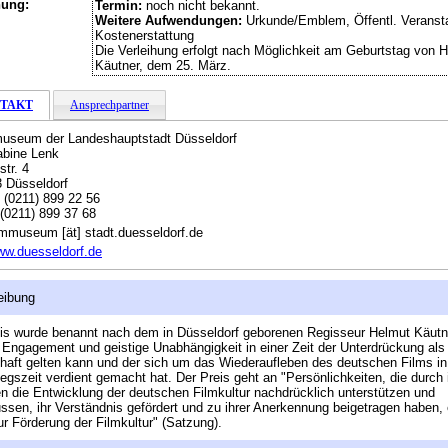
hung:
Termin:
noch nicht bekannt.
Weitere Aufwendungen:
Urkunde/Emblem, Öffentl. Veransta
Kostenerstattung
Die Verleihung erfolgt nach Möglichkeit am Geburtstag von 
Käutner, dem 25. März.
TAKT
Ansprechpartner
useum der Landeshauptstadt Düsseldorf
abine Lenk
str. 4
 Düsseldorf
:
(0211) 899 22 56
(0211) 899 37 68
lmmuseum [ät] stadt.duesseldorf.de
w.duesseldorf.de
eibung
is wurde benannt nach dem in Düsseldorf geborenen Regisseur Helmut Käutn
Engagement und geistige Unabhängigkeit in einer Zeit der Unterdrückung als
lhaft gelten kann und der sich um das Wiederaufleben des deutschen Films in
egszeit verdient gemacht hat. Der Preis geht an "Persönlichkeiten, die durch 
n die Entwicklung der deutschen Filmkultur nachdrücklich unterstützen und
ussen, ihr Verständnis gefördert und zu ihrer Anerkennung beigetragen haben, 
ur Förderung der Filmkultur" (Satzung).