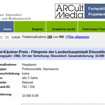
Home
Register
Erweiterte Suche
Fehlt etwas? Kor
<<
>>
Letzte
Fördermaßnahme
188
von
450
|
Film allgemein
t-Käutner-Preis - Filmpreis der Landeshauptstadt Düsseldo
ngsjahr: 1982, Ort der Verleihung: Düsseldorf, Gesamtdotierung: 10.00
rmaßnahme:
Hauptpreis
uppe:
Professionelle, Nachwuchs
beschränkung:
keine
e:
alle 3 Jahre
eite:
National
ank-ID:
791 / 256
tierung:
10.000 EUR