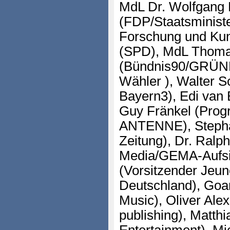
MdL Dr. Wolfgang
(FDP/Staatsministe
Forschung und Kuns
(SPD), MdL Thom
(Bündnis90/GRÜNE)
Wähler ), Walter 
Bayern3), Edi van
Guy Fränkel (Pr
ANTENNE), Stepha
Zeitung), Dr. Ral
Media/GEMA-Aufsic
(Vorsitzender Jeu
Deutschland), Goa
Music), Oliver Ale
publishing), Matth