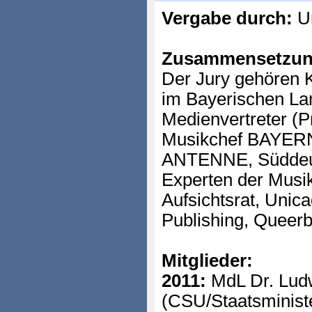
Vergabe durch:
Un
Zusammensetzun
Der Jury gehören Ku
im Bayerischen La
Medienvertreter (
Musikchef BAYER
ANTENNE, Süddeut
Experten der Musik
Aufsichtsrat, Uni
Publishing, Queerb
Mitglieder:
2011:
MdL Dr. Lud
(CSU/Staatsminister