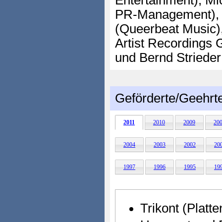
Entertainment), Mi
PR-Management),
(Queerbeat Music)
Artist Recordings
und Bernd Striede
Geförderte/Geehrt
2011
2010
2009
20
2004
2003
2002
20
1997
1996
1995
19
Trikont (Platt