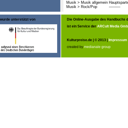
Musik > Musik allgemein
Hauptspart
Musik > Rock/Pop
----------
wurde unterstützt von
Die Online-Ausgabe des Handbuchs d
ist ein Service der
ARCult Media Gm
Kulturpreise.de | © 2013 |
Impressum
created by
medianale group