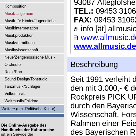
93087 Alteglofsh
Komposition
TEL.:
09453 310
Musik allgemein
FAX:
09453 3106
Musik für Kinder/Jugendliche
info [ät] allmusi
Musikinterpretation
Musikproduktion
www.allmusic.d
Musikvermittlung
www.allmusic.de/
Musikwissenschaft
Neue/Zeitgenössische Musik
Beschreibung
Orchester
Rock/Pop
Seit 1991 verleiht
Sound Design/Tonstudio
den mit 3.000,- € d
Tanzmusik/Schlager
Volksmusik
Rockpreis PICK UP"
Weltmusik/Folklore
durch den Bayerisc
Weitere (u.a. Politische Kultur)
Wissenschaft, For
Rahmen einer Fei
Die Online-Ausgabe des
Handbuchs der Kulturpreise
des Bayerischen 
ist ein Service der