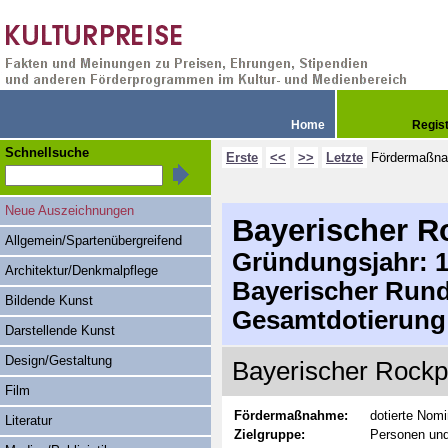
Home
Regis
Schnellsuche
Erste
<<
>>
Letzte
Fördermaßn
Neue Auszeichnungen
Bayerischer R
Allgemein/Spartenübergreifend
Gründungsjahr: 19
Architektur/Denkmalpflege
Bayerischer Run
Bildende Kunst
Gesamtdotierung
Darstellende Kunst
Design/Gestaltung
Bayerischer Rockp
Film
Fördermaßnahme:
dotierte Nomi
Literatur
Zielgruppe:
Personen und 