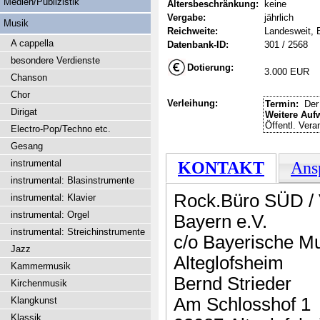
Medien/Publizistik
Altersbeschränkung:
keine
Vergabe:
jährlich
Musik
Reichweite:
Landesweit, 
A cappella
Datenbank-ID:
301 / 2568
besondere Verdienste
Dotierung:
3.000 EUR
Chanson
Chor
Verleihung:
Termin:
Der 
Dirigat
Weitere Auf
Öffentl. Vera
Electro-Pop/Techno etc.
Gesang
instrumental
KONTAKT
Ans
instrumental: Blasinstrumente
Rock.Büro SÜD / V
instrumental: Klavier
instrumental: Orgel
Bayern e.V.
instrumental: Streichinstrumente
c/o Bayerische M
Jazz
Alteglofsheim
Kammermusik
Bernd Strieder
Kirchenmusik
Am Schlosshof 1
Klangkunst
Klassik