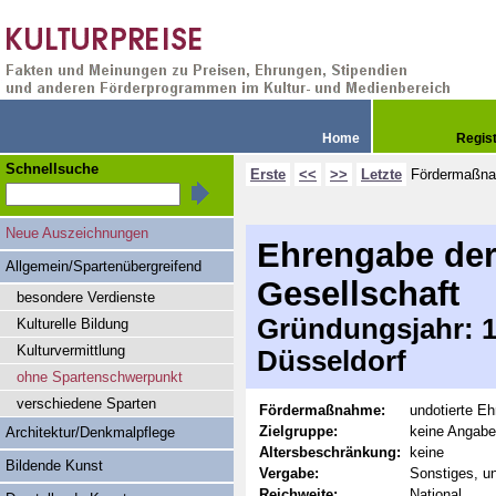
Home
Regis
Schnellsuche
Erste
<<
>>
Letzte
Fördermaßn
Neue Auszeichnungen
Ehrengabe der
Allgemein/Spartenübergreifend
Gesellschaft
besondere Verdienste
Gründungsjahr: 19
Kulturelle Bildung
Kulturvermittlung
Düsseldorf
ohne Spartenschwerpunkt
verschiedene Sparten
Fördermaßnahme:
undotierte Eh
Zielgruppe:
keine Angabe
Architektur/Denkmalpflege
Altersbeschränkung:
keine
Bildende Kunst
Vergabe:
Sonstiges, u
Reichweite:
National