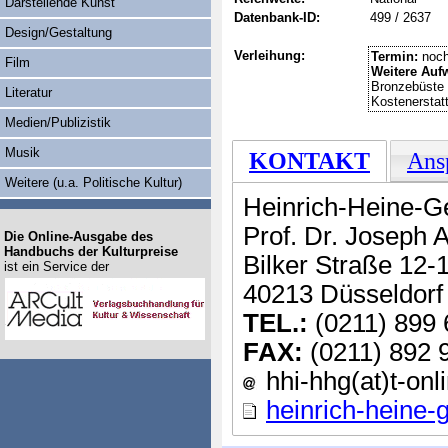
Darstellende Kunst
Datenbank-ID:
499 / 2637
Design/Gestaltung
Verleihung:
Termin:
noch
Film
Weitere Auf
Bronzebüste 
Literatur
Kostenerstat
Medien/Publizistik
Musik
KONTAKT
Ans
Weitere (u.a. Politische Kultur)
Heinrich-Heine-Ge
Prof. Dr. Joseph 
Die Online-Ausgabe des
Handbuchs der Kulturpreise
Bilker Straße 12-
ist ein Service der
40213 Düsseldorf
TEL.:
(0211) 899 
FAX:
(0211) 892 
hhi-hhg(at)t-onl
heinrich-heine-g