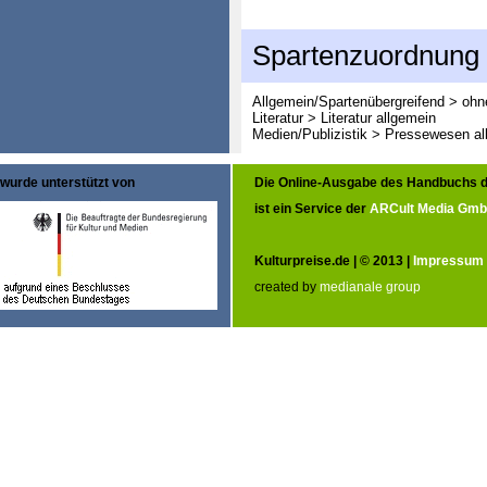
Spartenzuordnung
Allgemein/Spartenübergreifend > oh
Literatur > Literatur allgemein
Medien/Publizistik > Pressewesen al
wurde unterstützt von
Die Online-Ausgabe des Handbuchs d
ist ein Service der
ARCult Media Gm
Kulturpreise.de | © 2013 |
Impressum
created by
medianale group