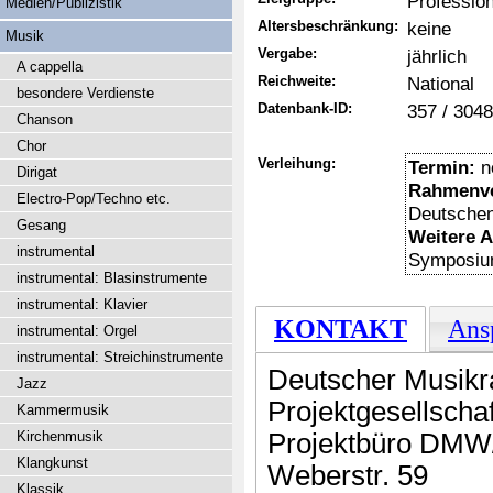
Professio
Medien/Publizistik
Altersbeschränkung:
keine
Musik
Vergabe:
jährlich
A cappella
Reichweite:
National
besondere Verdienste
Datenbank-ID:
357 / 3048
Chanson
Chor
Verleihung:
Termin:
n
Dirigat
Rahmenve
Electro-Pop/Techno etc.
Deutsche
Gesang
Weitere 
instrumental
Symposium
instrumental: Blasinstrumente
instrumental: Klavier
KONTAKT
Ans
instrumental: Orgel
instrumental: Streichinstrumente
Deutscher Musikr
Jazz
Projektgesellsch
Kammermusik
Kirchenmusik
Projektbüro DM
Klangkunst
Weberstr. 59
Klassik