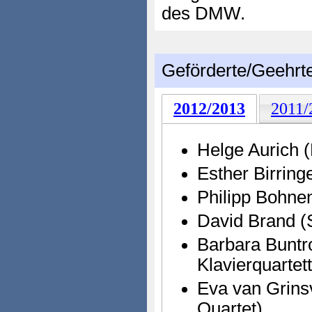
des DMW.
Geförderte/Geehrt
2012/2013
2011/
Helge Aurich (
Esther Birring
Philipp Bohnen
David Brand (
Barbara Buntr
Klavierquartett
Eva van Grins
Quartet)