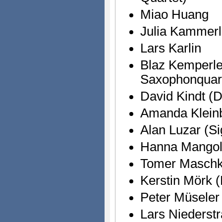
Miao Huang
Julia Kammer
Lars Karlin
Blaz Kemperl
Saxophonquart
David Kindt (D
Amanda Kleinb
Alan Luzar (S
Hanna Mango
Tomer Maschk
Kerstin Mörk 
Peter Müseler
Lars Niederst