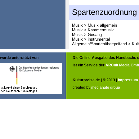
Spartenzuordnung
Musik > Musik allgemein
Musik > Kammermusik
Musik > Gesang
Musik > instrumental
Allgemein/Spartenübergreifend > Kult
wurde unterstützt von
Die Online-Ausgabe des Handbuchs d
ist ein Service der
ARCult Media Gm
Kulturpreise.de | © 2013 |
Impressum
created by
medianale group