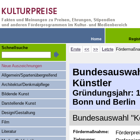
Home
Regis
Schnellsuche
Erste
<<
>>
Letzte
Fördermaßn
Neue Auszeichnungen
Bundesauswahl
Allgemein/Spartenübergreifend
Künstler
Architektur/Denkmalpflege
Gründungsjahr: 19
Bildende Kunst
Bonn und Berlin
Darstellende Kunst
Design/Gestaltung
Bundesauswahl "Ko
Film
Literatur
Fördermaßnahme:
Förderpre
Zielgruppe: