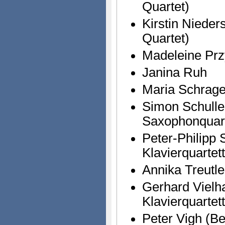
Quartet)
Kirstin Niede
Quartet)
Madeleine Prz
Janina Ruh
Maria Schrag
Simon Schulle
Saxophonquart
Peter-Philipp
Klavierquartett
Annika Treutle
Gerhard Vielh
Klavierquartett
Peter Vigh (B