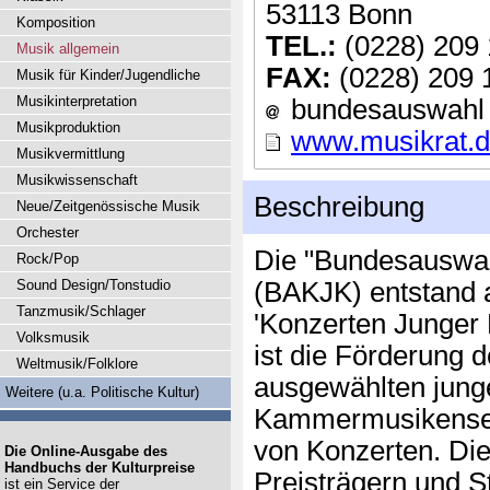
53113 Bonn
Komposition
TEL.:
(0228) 209 
Musik allgemein
FAX:
(0228) 209 
Musik für Kinder/Jugendliche
Musikinterpretation
bundesauswahl [
Musikproduktion
www.musikrat.d
Musikvermittlung
Musikwissenschaft
Beschreibung
Neue/Zeitgenössische Musik
Orchester
Die "Bundesauswah
Rock/Pop
Sound Design/Tonstudio
(BAKJK) entstand 
Tanzmusik/Schlager
'Konzerten Junger 
Volksmusik
ist die Förderung 
Weltmusik/Folklore
ausgewählten jung
Weitere (u.a. Politische Kultur)
Kammermusikensem
von Konzerten. Di
Die Online-Ausgabe des
Handbuchs der Kulturpreise
Preisträgern und S
ist ein Service der