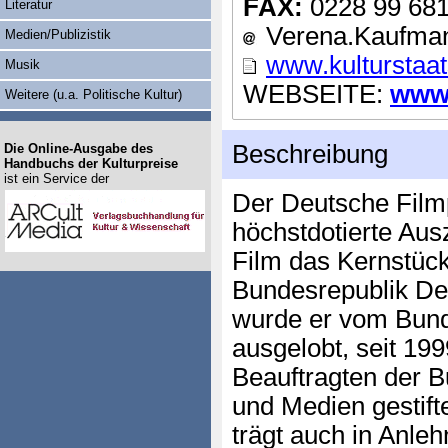
FAX:
0228 99 68
Literatur
Verena.Kaufman
Medien/Publizistik
www.kulturstaat
Musik
WEBSEITE:
www.
Weitere (u.a. Politische Kultur)
Beschreibung
Die Online-Ausgabe des
Handbuchs der Kulturpreise
ist ein Service der
Der Deutsche Filmp
höchstdotierte Aus
Film das Kernstück
Bundesrepublik De
wurde er vom Bund
ausgelobt, seit 199
Beauftragten der B
und Medien gestifte
trägt auch in Anle