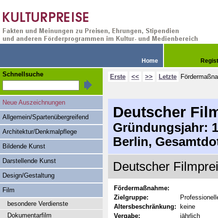
Home
Regis
Schnellsuche
Erste
<<
>>
Letzte
Fördermaßn
Neue Auszeichnungen
Deutscher Fil
Allgemein/Spartenübergreifend
Gründungsjahr: 19
Architektur/Denkmalpflege
Berlin, Gesamtdo
Bildende Kunst
Darstellende Kunst
Deutscher Filmpreis
Design/Gestaltung
Fördermaßnahme:
Film
Zielgruppe:
Professionel
besondere Verdienste
Altersbeschränkung:
keine
Dokumentarfilm
Vergabe:
jährlich