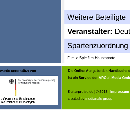
Weitere Beteiligte
Veranstalter:
Deut
Spartenzuordnung
Film > Spielfilm
Hauptsparte
wurde unterstützt von
Die Online-Ausgabe des Handbuchs d
ist ein Service der
ARCult Media Gm
Kulturpreise.de | © 2013 |
Impressum
created by
medianale group