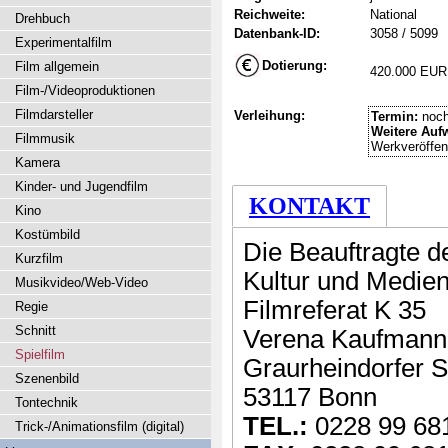
Reichweite:
National
Drehbuch
Datenbank-ID:
3058 / 5099
Experimentalfilm
Dotierung:
Film allgemein
420.000 EUR
Film-/Videoproduktionen
Filmdarsteller
Verleihung:
Termin:
noch
Weitere Auf
Filmmusik
Werkveröffent
Kamera
Kinder- und Jugendfilm
KONTAKT
Kino
Kostümbild
Die Beauftragte d
Kurzfilm
Kultur und Medie
Musikvideo/Web-Video
Filmreferat K 35
Regie
Schnitt
Verena Kaufmann
Spielfilm
Graurheindorfer S
Szenenbild
53117 Bonn
Tontechnik
TEL.:
0228 99 68
Trick-/Animationsfilm (digital)