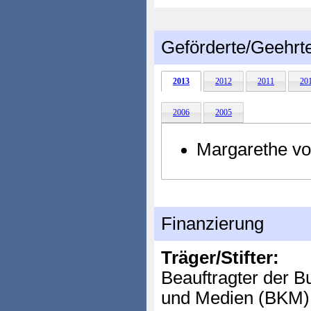
Geförderte/Geehrt
2013
2012
2011
20
2006
2005
Margarethe vo
Finanzierung
Träger/Stifter:
Beauftragter der B
und Medien (BKM)