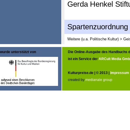
Gerda Henkel Stift
Spartenzuordnung
Weitere (u.a. Politische Kultur) > G
wurde unterstützt von
Die Online-Ausgabe des Handbuchs d
ist ein Service der
ARCult Media Gm
Kulturpreise.de | © 2013 |
Impressum
created by
medianale group