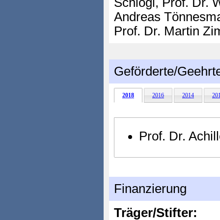
Schlögl, Prof. Dr. W
Andreas Tönnesman
Prof. Dr. Martin 
Geförderte/Geehrt
2018
2016
2014
20
Prof. Dr. Ach
Finanzierung
Träger/Stifter: