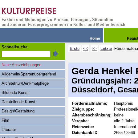
Home
Regis
Schnellsuche
Erste
<<
>>
Letzte
Fördermaßn
Neue Auszeichnungen
Gerda Henkel 
Allgemein/Spartenübergreifend
Gründungsjahr: 20
Architektur/Denkmalpflege
Düsseldorf, Gesa
Bildende Kunst
Darstellende Kunst
Fördermaßnahme:
Hauptpreis
Zielgruppe:
Professionell
Design/Gestaltung
Altersbeschränkung:
keine
Film
Vergabe:
alle 2 Jahre
Reichweite:
International
Literatur
Datenbank-ID:
2655 / 3566