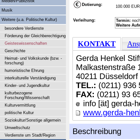
Medien/Publizistik
Dotierung:
100.000 EUR
Musik
Weitere (u.a. Politische Kultur)
Verleihung:
Termin:
noch
Weitere Auf
besondere Verdienste
Förderung der Gleichberechtigung
KONTAKT
Ans
Geisteswissenschaften
Geschichte
Gerda Henkel Stif
Heimat- und Volkskunde (bzw. -
forschung)
Malkastenstraße 
humoristische Ehrung
40211 Düsseldorf
interkulturelle Verständigung
TEL.:
(0211) 936 
Kinder- und Jugendkultur
FAX:
(0211) 93 6
kulturbezogene
Forschung/Wissenschaft
info [ät] gerda-h
Kulturvermittlung
www.gerda-henke
politische Kultur
Soziokultur/Sonstige allgemein
Umweltschutz
Beschreibung
Verdienste um Stadt/Region