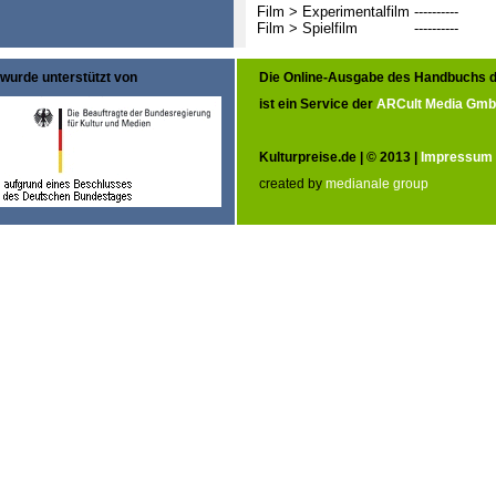
Film > Experimentalfilm
----------
Film > Spielfilm
----------
wurde unterstützt von
Die Online-Ausgabe des Handbuchs d
ist ein Service der
ARCult Media Gm
Kulturpreise.de | © 2013 |
Impressum
created by
medianale group