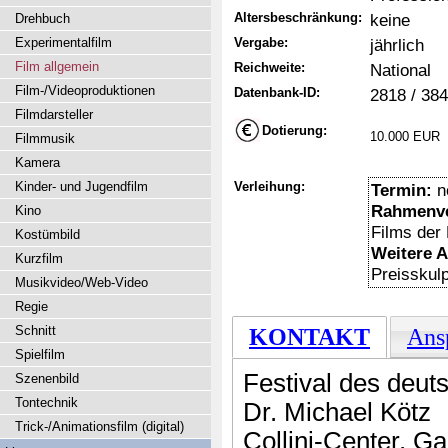
Altersbeschränkung:
keine
Drehbuch
Experimentalfilm
Vergabe:
jährlich
Film allgemein
Reichweite:
National
Film-/Videoproduktionen
Datenbank-ID:
2818 / 38
Filmdarsteller
Dotierung:
10.000 EUR
Filmmusik
Kamera
Kinder- und Jugendfilm
Verleihung:
Termin:
n
Rahmenve
Kino
Films der
Kostümbild
Weitere 
Kurzfilm
Preisskulp
Musikvideo/Web-Video
Regie
Schnitt
KONTAKT
Ans
Spielfilm
Festival des deu
Szenenbild
Tontechnik
Dr. Michael Kötz
Trick-/Animationsfilm (digital)
Collini-Center, Ga