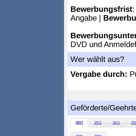
Bewerbungsfrist
:
Angabe |
Bewerbu
Bewerbungsunter
DVD und Anmeldef
Wer wählt aus?
Vergabe durch:
P
Geförderte/Geehrt
2013
2012
2011
20