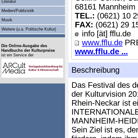
Literatur
68161 Mannheim
Medien/Publizistik
TEL.:
(0621) 10 2
Musik
FAX:
(0621) 29 1
Weitere (u.a. Politische Kultur)
info [ät] fflu.de
www.fflu.de
PRE
Die Online-Ausgabe des
www.fflu.de ...
Handbuchs der Kulturpreise
ist ein Service der
Beschreibung
Das Festival des d
der Kulturvision 2
Rhein-Neckar ist ei
INTERNATIONALE
MANNHEIM-HEID
Sein Ziel ist es, d