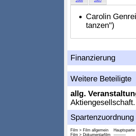
2006
2005
Carolin Genre
tanzen")
Finanzierung
Weitere Beteiligte
allg. Veranstaltu
Aktiengesellschaft.
Spartenzuordnung
Film > Film allgemein
Hauptsparte
Film > Dokumentarfilm
----------