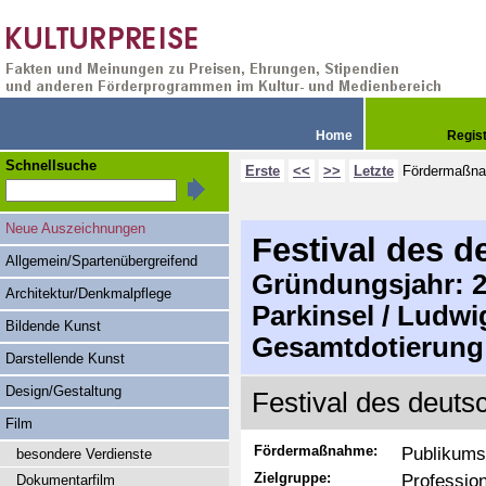
Home
Regis
Schnellsuche
Erste
<<
>>
Letzte
Fördermaßn
Neue Auszeichnungen
Festival des d
Allgemein/Spartenübergreifend
Gründungsjahr: 20
Architektur/Denkmalpflege
Parkinsel / Ludwi
Bildende Kunst
Gesamtdotierung
Darstellende Kunst
Design/Gestaltung
Festival des deuts
Film
Fördermaßnahme:
Publikums
besondere Verdienste
Zielgruppe:
Professio
Dokumentarfilm