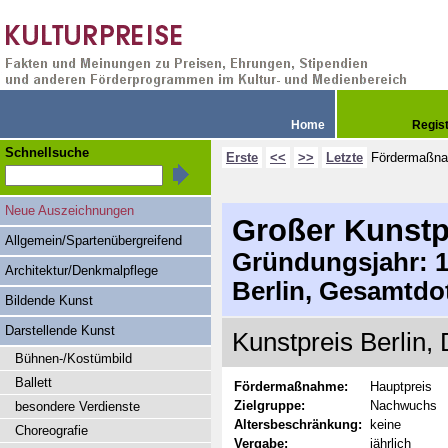
Home
Regis
Schnellsuche
Erste
<<
>>
Letzte
Fördermaßn
Neue Auszeichnungen
Großer Kunstpr
Allgemein/Spartenübergreifend
Gründungsjahr: 19
Architektur/Denkmalpflege
Berlin, Gesamtdo
Bildende Kunst
Darstellende Kunst
Kunstpreis Berlin,
Bühnen-/Kostümbild
Ballett
Fördermaßnahme:
Hauptpreis
Zielgruppe:
Nachwuchs
besondere Verdienste
Altersbeschränkung:
keine
Choreografie
Vergabe:
jährlich