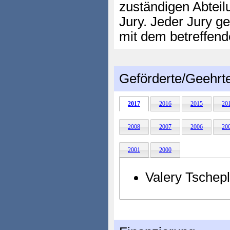
zuständigen Abteil
Jury. Jeder Jury ge
mit dem betreffend
Geförderte/Geehrt
2017
2016
2015
20
2008
2007
2006
20
2001
2000
Valery Tschep