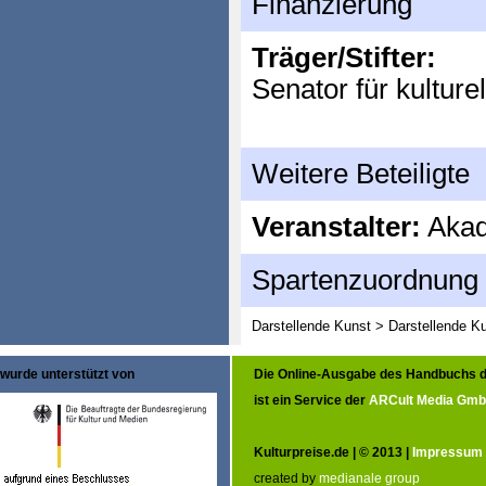
Finanzierung
Träger/Stifter:
Senator für kulture
Weitere Beteiligte
Veranstalter:
Akad
Spartenzuordnung
Darstellende Kunst > Darstellende K
wurde unterstützt von
Die Online-Ausgabe des Handbuchs d
ist ein Service der
ARCult Media Gm
Kulturpreise.de | © 2013 |
Impressum
created by
medianale group