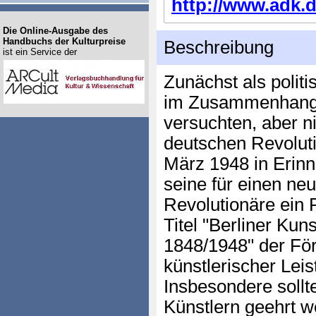
http://www.adk.d
Die Online-Ausgabe des
Handbuchs der Kulturpreise
Beschreibung
ist ein Service der
Zunächst als polit
im Zusammenhang m
versuchten, aber 
deutschen Revolut
März 1948 in Erin
seine für einen ne
Revolutionäre ein P
Titel "Berliner Kun
1848/1948" der Fö
künstlerischer Leis
Insbesondere soll
Künstlern geehrt w