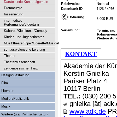
Darstellende Kunst allgemein
Reichweite:
National
Dramaturgie
Datenbank-ID:
1126 / 4976
Inszenierung
Dotierung:
5.000 EUR
intermediale
Performance/Videotanz
Verleihung:
Termin:
noch
Kabarett/Kleinkunst/Comedy
Rahmenvera
Kinder- und Jugendtheater
Weitere Auf
Musiktheater/Oper/Operette/Musical
schauspielerische Leistung
KONTAKT
Theater
Theaterwissenschaft
Akademie der Kün
zeitgenössischer Tanz
Kerstin Gnielka
Design/Gestaltung
Pariser Platz 4
Film
10117 Berlin
Literatur
TEL.:
(030) 200 5
Medien/Publizistik
gnielka [ät] adk
Musik
www.adk.de
PR
Weitere (u.a. Politische Kultur)