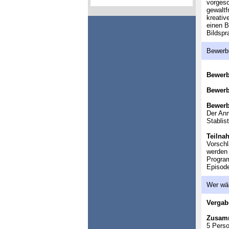
vorgesc
gewaltf
kreativ
einen B
Bildspr
Bewerb
Bewer
Bewerb
Bewerb
Der Anm
Stablis
Teilna
Vorschl
werden 
Program
Episod
Wer wä
Vergab
Zusam
5 Perso