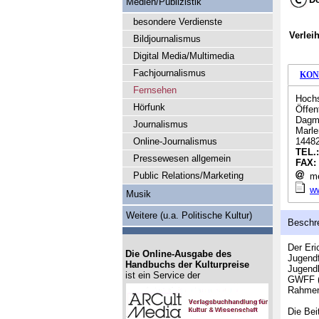
Medien/Publizistik
besondere Verdienste
Verlei
Bildjournalismus
Digital Media/Multimedia
Fachjournalismus
KON
Fernsehen
Hochs
Hörfunk
Öffen
Dagm
Journalismus
Marle
Online-Journalismus
1448
TEL.
Pressewesen allgemein
FAX:
Public Relations/Marketing
me
ww
Musik
Weitere (u.a. Politische Kultur)
Beschr
Der Eri
Die Online-Ausgabe des
Jugendf
Handbuchs der Kulturpreise
Jugendl
ist ein Service der
GWFF (
Rahmen 
Die Bei