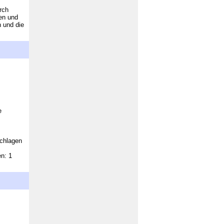
urch
en und
n und die
e
schlagen
n: 1