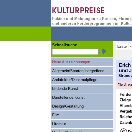
Schnellsuche
Erste
Neue Auszeichnungen
Erich
und 
Allgemein/Spartenübergreifend
Gründu
Architektur/Denkmalpflege
Die Ausz
Bildende Kunst
Förde
Darstellende Kunst
Zielgr
Alters
Design/Gestaltung
Vergab
Film
Reichw
Datenb
Literatur
Do