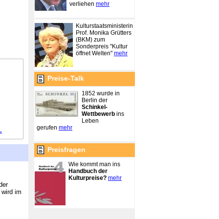
verliehen
mehr
Kulturstaatsministerin
Prof. Monika Grütters
(BKM) zum
Sonderpreis "Kultur
öffnet Welten"
mehr
Preise-Talk
1852 wurde in
Berlin der
Schinkel-
Wettbewerb
ins
Leben
gerufen
mehr
.
Preisfragen
Wie kommt man ins
Handbuch der
Kulturpreise?
mehr
der
wird im