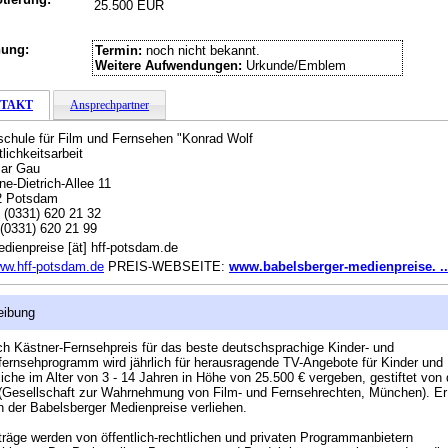
25.500 EUR
hung:
Termin:
noch nicht bekannt.
Weitere Aufwendungen:
Urkunde/Emblem
TAKT
Ansprechpartner
chule für Film und Fernsehen "Konrad Wolf
tlichkeitsarbeit
ar Gau
ne-Dietrich-Allee 11
2 Potsdam
:
(0331) 620 21 32
(0331) 620 21 99
dienpreise [ät] hff-potsdam.de
w.hff-potsdam.de
PREIS-WEBSEITE:
www.babelsberger-medienpreise. ..
eibung
ch Kästner-Fernsehpreis für das beste deutschsprachige Kinder- und
ernsehprogramm wird jährlich für herausragende TV-Angebote für Kinder und
iche im Alter von 3 - 14 Jahren in Höhe von 25.500 € vergeben, gestiftet von 
Gesellschaft zur Wahrnehmung von Film- und Fernsehrechten, München). Er 
der Babelsberger Medienpreise verliehen.
träge werden von öffentlich-rechtlichen und privaten Programmanbietern