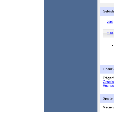
Geförde
2009
2001
Finanzi
Träger/
Gesell
Hochsch
Sparte
Medien/