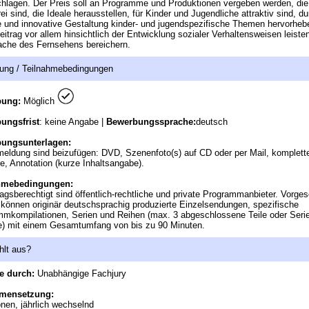
hlagen. Der Preis soll an Programme und Produktionen vergeben werden, die
rei sind, die Ideale herausstellen, für Kinder und Jugendliche attraktiv sind, d
e und innovative Gestaltung kinder- und jugendspezifische Themen hervorheb
eitrag vor allem hinsichtlich der Entwicklung sozialer Verhaltensweisen leiste
ache des Fernsehens bereichern.
ung / Teilnahmebedingungen
bung:
Möglich
ungsfrist
: keine Angabe |
Bewerbungssprache:
deutsch
ungsunterlagen:
eldung sind beizufügen: DVD, Szenenfoto(s) auf CD oder per Mail, komplett
te, Annotation (kurze Inhaltsangabe).
hmebedingungen:
agsberechtigt sind öffentlich-rechtliche und private Programmanbieter. Vorge
können originär deutschsprachig produzierte Einzelsendungen, spezifische
mkompilationen, Serien und Reihen (max. 3 abgeschlossene Teile oder Serie
e) mit einem Gesamtumfang von bis zu 90 Minuten.
hlt aus?
e durch:
Unabhängige Fachjury
mensetzung:
nen, jährlich wechselnd