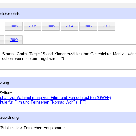
rte/Geehrte
2008
2006
2005
2004
2003
2002
2000
Simone Grabs (Regie "Stark! Kinder erzählen ihre Geschichte: Moritz - wäre
schön, wenn sie ein Engel wird ...")
erung
Stifter:
schaft zur Wahrnehmung von Film- und Fernsehrechten (GWFF)
ule für Film und Fernsehen "Konrad Wolf" (HFF)
nzuordnung
Publizistik > Fernsehen
Hauptsparte