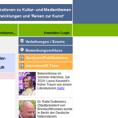
rekturen...
Anmelden / Login
Verleihungen / Events
Bewerbungsschluss
Analysen/Publikationen
er-
Interviews/O-Töne
EUR
Bekenntnisse im
Sommer-Interview, Juli
2019: Laura Karasek's
früher Traum von einem
Literaturpreis
mehr
Dr. Rafał Dutkiewicz
(Stadtpräsident von
Breslau/Wrocław) wurde
in Berlin der Deutsche
Nationalpreis