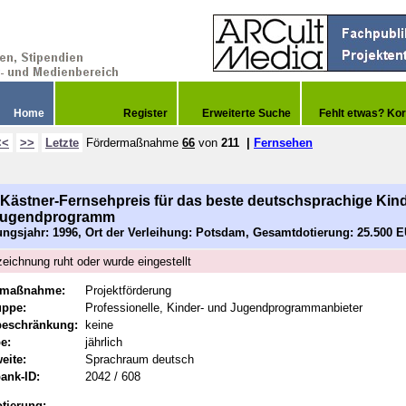
Home
Register
Erweiterte Suche
Fehlt etwas? Kor
<<
>>
Letzte
Fördermaßnahme
66
von
211
|
Fernsehen
 Kästner-Fernsehpreis für das beste deutschsprachige Kind
Jugendprogramm
ngsjahr: 1996, Ort der Verleihung: Potsdam, Gesamtdotierung: 25.500 
eichnung ruht oder wurde eingestellt
rmaßnahme:
Projektförderung
uppe:
Professionelle, Kinder- und Jugendprogrammanbieter
beschränkung:
keine
e:
jährlich
eite:
Sprachraum deutsch
ank-ID:
2042 / 608
tierung: