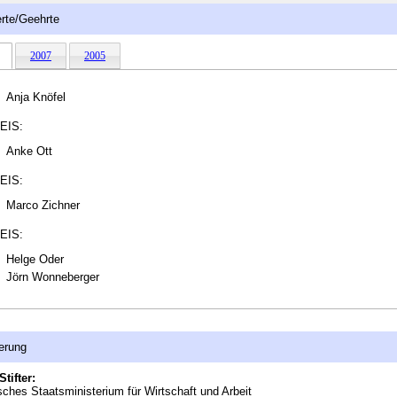
rte/Geehrte
2007
2005
Anja Knöfel
EIS:
Anke Ott
EIS:
Marco Zichner
EIS:
Helge Oder
Jörn Wonneberger
erung
Stifter:
ches Staatsministerium für Wirtschaft und Arbeit