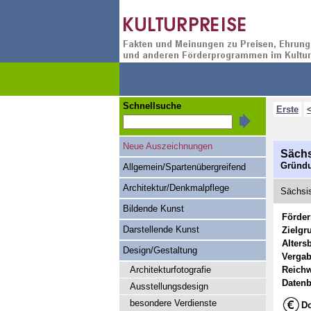
Schnellsuche
Erste
Neue Auszeichnungen
Sächs
Gründu
Allgemein/Spartenübergreifend
Architektur/Denkmalpflege
Sächsis
Bildende Kunst
Förde
Darstellende Kunst
Zielgr
Alters
Design/Gestaltung
Vergab
Architekturfotografie
Reichw
Datenb
Ausstellungsdesign
besondere Verdienste
Do