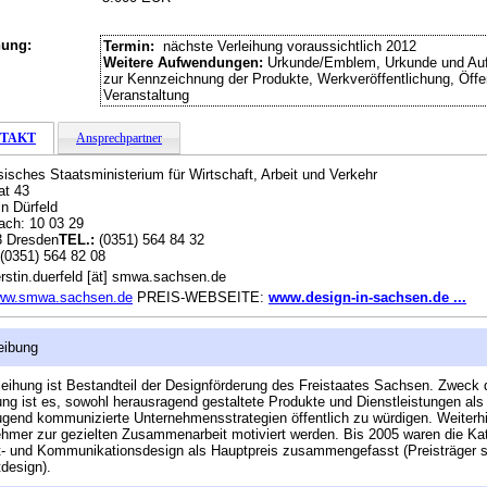
hung:
Termin:
nächste Verleihung voraussichtlich 2012
Weitere Aufwendungen:
Urkunde/Emblem, Urkunde und Auf
zur Kennzeichnung der Produkte, Werkveröffentlichung, Öffen
Veranstaltung
TAKT
Ansprechpartner
isches Staatsministerium für Wirtschaft, Arbeit und Verkehr
at 43
in Dürfeld
ach: 10 03 29
3 Dresden
TEL.:
(0351) 564 84 32
(0351) 564 82 08
rstin.duerfeld [ät] smwa.sachsen.de
ww.smwa.sachsen.de
PREIS-WEBSEITE:
www.design-in-sachsen.de ...
eibung
leihung ist Bestandteil der Designförderung des Freistaates Sachsen. Zweck 
ung ist es, sowohl herausragend gestaltete Produkte und Dienstleistungen als
gend kommunizierte Unternehmensstrategien öffentlich zu würdigen. Weiterhi
hmer zur gezielten Zusammenarbeit motiviert werden. Bis 2005 waren die Ka
- und Kommunikationsdesign als Hauptpreis zusammengefasst (Preisträger s
design).