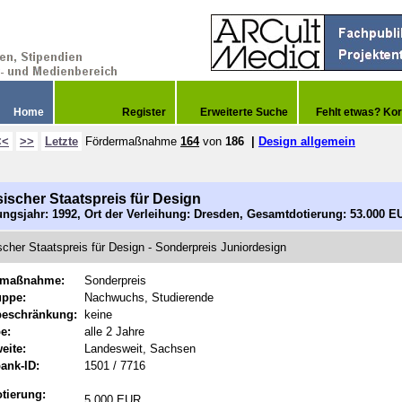
Home
Register
Erweiterte Suche
Fehlt etwas? Kor
<<
>>
Letzte
Fördermaßnahme
164
von
186
|
Design allgemein
ischer Staatspreis für Design
ngsjahr: 1992, Ort der Verleihung: Dresden, Gesamtdotierung: 53.000 E
cher Staatspreis für Design - Sonderpreis Juniordesign
rmaßnahme:
Sonderpreis
uppe:
Nachwuchs, Studierende
beschränkung:
keine
e:
alle 2 Jahre
eite:
Landesweit, Sachsen
ank-ID:
1501 / 7716
tierung:
5.000 EUR