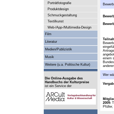
Porträtfotografie
Bewerb
Produktdesign
Schmuckgestaltung
Bewer
Textilkunst
Bewerb
Web-/App-/Multimedia-Design
Film
Teilna
Literatur
Bewerbe
eingefü
Medien/Publizistik
Antrag
angebot
Musik
einem s
Bundesl
Weitere (u.a. Politische Kultur)
anderen
Wer wä
Die Online-Ausgabe des
Handbuchs der Kulturpreise
Vergab
ist ein Service der
Mitglie
2009:
T
Pfüller