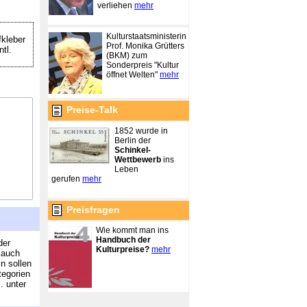
verliehen
mehr
Kulturstaatsministerin
kleber
Prof. Monika Grütters
tl.
(BKM) zum
Sonderpreis "Kultur
öffnet Welten"
mehr
Preise-Talk
1852 wurde in
Berlin der
Schinkel-
Wettbewerb
ins
Leben
gerufen
mehr
Preisfragen
Wie kommt man ins
Handbuch der
der
Kulturpreise?
mehr
 auch
n sollen
tegorien
. unter