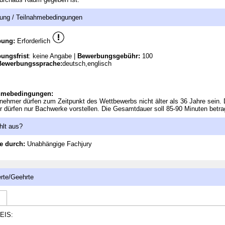
ung / Teilnahmebedingungen
bung:
Erforderlich
ungsfrist
: keine Angabe |
Bewerbungsgebühr:
100
Bewerbungssprache:
deutsch,englisch
hmebedingungen:
lnehmer dürfen zum Zeitpunkt des Wettbewerbs nicht älter als 36 Jahre sein. 
r dürfen nur Bachwerke vorstellen. Die Gesamtdauer soll 85-90 Minuten betra
hlt aus?
e durch:
Unabhängige Fachjury
rte/Geehrte
EIS: