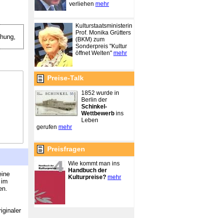
verliehen
mehr
Kulturstaatsministerin
Prof. Monika Grütters
hung,
(BKM) zum
Sonderpreis "Kultur
öffnet Welten"
mehr
Preise-Talk
1852 wurde in
Berlin der
Schinkel-
Wettbewerb
ins
Leben
gerufen
mehr
Preisfragen
Wie kommt man ins
Handbuch der
eine
Kulturpreise?
mehr
 im
en.
iginaler