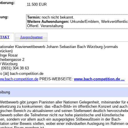
tierung:
11.500 EUR
hung:
Termin:
noch nicht bekannt.
Weitere Aufwendungen:
Urkunde/Emblem, Werkveröffentlic
Öffentl. Veranstaltung
TAKT
Ansprechpartner
nationaler Klavierwettbewerb Johann Sebastian Bach Würzburg (vormals
rücken)
 Inge Rosar
heibengasse 2
0 Würzburg
:
(0931) 304 38 63
fo [ät] bach-competition.de
w.bach-competition.de
PREIS-WEBSEITE:
www.bach-competition.de ...
eibung
Wettbewerb gibt jungen Pianisten aller Nationen Gelegenheit, miteinander für 
elsetzung zu konkurrieren: das «Bach-Bild» im öffentlichen Konzert und auch
ischen Bereich zu aktualisieren und seinen Stellenwert deutlich hervorzuheb
bewerb sollen die Teilnehmer nicht nur hohe pianistische und künstlerische
ten, sondern vor allem auch ein ausgeprägtes Stilbewußtsein in der Bach-
etation unter Beweis stellen, wobei einer individuellen Auslegung im Rahmen or
durchaus Raum gegeben ist.