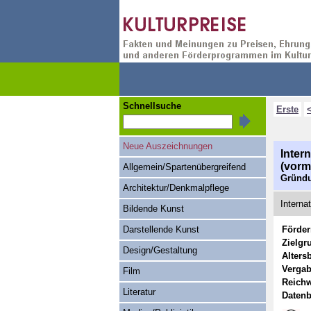
Schnellsuche
Erste
Neue Auszeichnungen
Inter
(vorm
Allgemein/Spartenübergreifend
Gründu
Architektur/Denkmalpflege
Interna
Bildende Kunst
Darstellende Kunst
Förde
Zielgr
Design/Gestaltung
Alters
Vergab
Film
Reichw
Literatur
Datenb