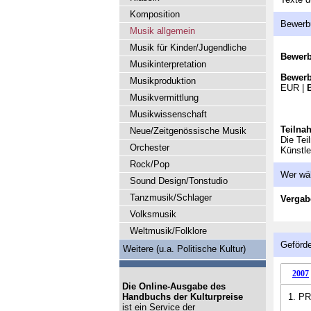
Komposition
Bewerb
Musik allgemein
Musik für Kinder/Jugendliche
Bewer
Musikinterpretation
Bewerb
Musikproduktion
EUR |
Musikvermittlung
Musikwissenschaft
Teilna
Neue/Zeitgenössische Musik
Die Tei
Orchester
Künstle
Rock/Pop
Wer wä
Sound Design/Tonstudio
Tanzmusik/Schlager
Vergab
Volksmusik
Weltmusik/Folklore
Geförde
Weitere (u.a. Politische Kultur)
2007
Die Online-Ausgabe des
Handbuchs der Kulturpreise
1. PR
ist ein Service der