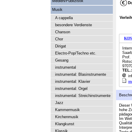
Medien/Publizistik
Do
Musik
Verlei
A cappella
besondere Verdienste
Chanson
KON
Chor
Dirigat
Inter
Saarb
Electro-Pop/Techno etc.
Prof.
Gesang
Rotsc
9707
instrumental
TEL.
instrumental: Blasinstrumente
in
instrumental: Klavier
ww
instrumental: Orgel
Beschr
instrumental: Streichinstrumente
Jazz
Dieser 
Kammermusik
hohe Zi
pädagog
Kirchenmusik
Im Wett
Qualitä
Klangkunst
Interpr
Klassik
Texte 