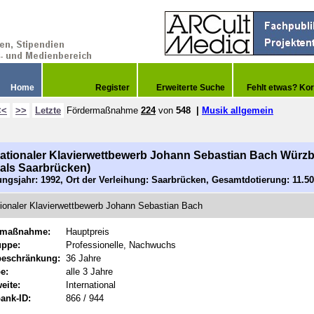
Home
Register
Erweiterte Suche
Fehlt etwas? Kor
<<
>>
Letzte
Fördermaßnahme
224
von
548
|
Musik allgemein
nationaler Klavierwettbewerb Johann Sebastian Bach Würz
als Saarbrücken)
ngsjahr: 1992, Ort der Verleihung: Saarbrücken, Gesamtdotierung: 11.5
tionaler Klavierwettbewerb Johann Sebastian Bach
rmaßnahme:
Hauptpreis
uppe:
Professionelle, Nachwuchs
beschränkung:
36 Jahre
e:
alle 3 Jahre
eite:
International
ank-ID:
866 / 944