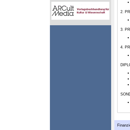
2. PR
3. PR
4. PR
DIPL
SOND
Finanzi