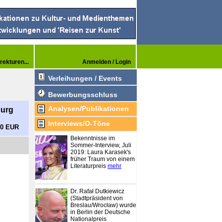
rekturen...
Anmelden / Login
Verleihungen / Events
Bewerbungsschluss
Analysen/Publikationen
burg
Interviews/O-Töne
00 EUR
Bekenntnisse im
Sommer-Interview, Juli
2019: Laura Karasek's
früher Traum von einem
Literaturpreis
mehr
Dr. Rafał Dutkiewicz
(Stadtpräsident von
Breslau/Wrocław) wurde
in Berlin der Deutsche
Nationalpreis