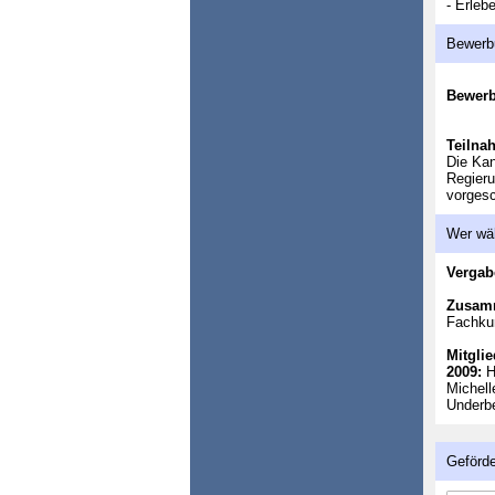
- Erleb
Bewerb
Bewer
Teilna
Die Kan
Regieru
vorgesc
Wer wä
Vergab
Zusam
Fachkun
Mitglie
2009:
Ha
Michell
Underb
Geförde