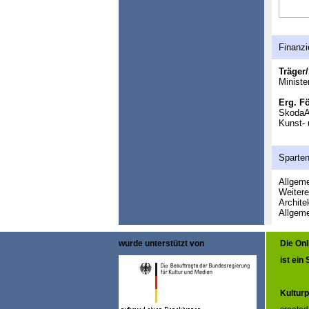
Finanzi
Träger/
Ministe
Erg. F
SkodaA
Kunst- 
Sparte
Allgeme
Weitere
Archite
Allgeme
wurde unterstützt von
Die On
ist ein
Kulturp