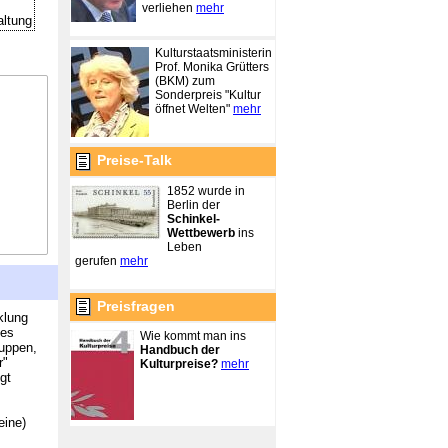
verliehen
mehr
altung
Kulturstaatsministerin
Prof. Monika Grütters
(BKM) zum
Sonderpreis "Kultur
öffnet Welten"
mehr
Preise-Talk
1852 wurde in
Berlin der
Schinkel-
Wettbewerb
ins
Leben
gerufen
mehr
Preisfragen
klung
hes
Wie kommt man ins
ruppen,
Handbuch der
r"
Kulturpreise?
mehr
gt
eine)