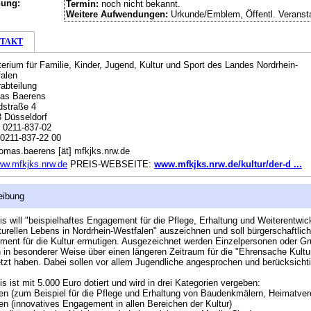
hung:
Termin:
noch nicht bekannt.
Weitere Aufwendungen:
Urkunde/Emblem, Öffentl. Veranst
TAKT
terium für Familie, Kinder, Jugend, Kultur und Sport des Landes Nordrhein-
alen
rabteilung
as Baerens
dstraße 4
 Düsseldorf
:
0211-837-02
0211-837-22 00
omas.baerens [ät] mfkjks.nrw.de
w.mfkjks.nrw.de
PREIS-WEBSEITE:
www.mfkjks.nrw.de/kultur/der-d ...
eibung
is will "beispielhaftes Engagement für die Pflege, Erhaltung und Weiterentwic
turellen Lebens in Nordrhein-Westfalen" auszeichnen und soll bürgerschaftlic
ent für die Kultur ermutigen. Ausgezeichnet werden Einzelpersonen oder G
h in besonderer Weise über einen längeren Zeitraum für die "Ehrensache Kultu
tzt haben. Dabei sollen vor allem Jugendliche angesprochen und berücksichti
.
is ist mit 5.000 Euro dotiert und wird in drei Kategorien vergeben:
ten (zum Beispiel für die Pflege und Erhaltung von Baudenkmälern, Heimatver
den (innovatives Engagement in allen Bereichen der Kultur)