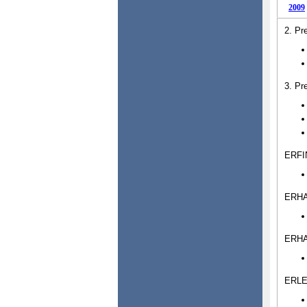
2009
2. Pre
3. Pre
ERFIN
ERHA
ERHAL
ERLEB