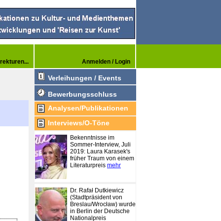
rekturen...
Anmelden / Login
Verleihungen / Events
Bewerbungsschluss
Analysen/Publikationen
Interviews/O-Töne
Bekenntnisse im
Sommer-Interview, Juli
2019: Laura Karasek's
früher Traum von einem
Literaturpreis
mehr
Dr. Rafał Dutkiewicz
(Stadtpräsident von
Breslau/Wrocław) wurde
in Berlin der Deutsche
Nationalpreis