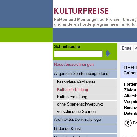
Schnellsuche
Erste
Neue Auszeichnungen
DER D
Gründu
Allgemein/Spartenübergreifend
besondere Verdienste
Förde
Kulturelle Bildung
Zielgr
Alters
Kulturvermittlung
Vergab
ohne Spartenschwerpunkt
Reichw
verschiedene Sparten
Datenb
Architektur/Denkmalpflege
Do
Bildende Kunst