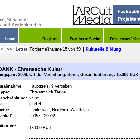
Home
Register
Erweiterte Suche
Fehlt etwas? Kor
<<
>>
Letzte
Fördermaßnahme
15
von
59
|
Kulturelle Bildung
ANK - Ehrensache Kultur
ngsjahr: 2008, Ort der Verleihung: Bonn, Gesamtdotierung: 15.000 EUR
rmaßnahme:
Hauptpreis, 9 Vergaben
uppe:
Ehrenamtlich Tätige
beschränkung:
keine
e:
jährlich
eite:
Landesweit, Nordrhein-Westfalen
ank-ID:
20057 / 20092
tierung:
15.000 EUR