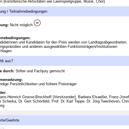
en (künstlerische Aktivitäten wie Laienspielgruppe, Musik, Chor)
ung / Teilnahmebedingungen
bung:
Nicht möglich
hmebedingungen:
didatinnen und Kandidaten für den Preis werden von Landtagsabgeordneten,
ngspräsidien und anderen ausgewählten Funktionsträgern/Institutionen
hlagen.
hlt aus?
e durch:
Stifter und Fachjury gemischt
mensetzung:
dige Persönlichkeiten und frühere Preisträger
der:
ns-Heinrich Grosse-Brockhoff (Vorsitzender), Barbara Elsaeßer, Franz-Josef
e Scherka, Dr. Gert Schönfeld, Prof. Dr. Karl Teppe, Dr. Jörg Twenhöven, Chri
erg
rte/Geehrte