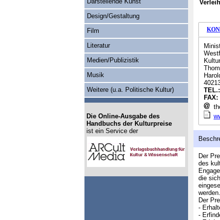
Darstellende Kunst
Verlei
Design/Gestaltung
KON
Film
Literatur
Minis
Westf
Medien/Publizistik
Kultu
Thom
Musik
Harol
40213
Weitere (u.a. Politische Kultur)
TEL.
FAX:
th
Die Online-Ausgabe des
ww
Handbuchs der Kulturpreise
ist ein Service der
Beschr
Der Pre
des kul
Engagem
die sic
eingese
werden
Der Pre
- Erhal
- Erfin