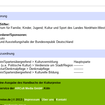
erung
Stifter:
rium für Familie, Kinder, Jugend, Kultur und Sport des Landes Nordrhein-West
örderer/Sponsoren:
uto
und Ausstellungshalle der Bundesrepubik Deutschland
nzuordnung
in/Spartenübergreifend > Kulturvermittlung
Hauptsparte
 (u.a. Politische Kultur) > Verdienste um Stadt/Region
----------
ktur/Denkmalpflege > Denkmalpflege
----------
in/Spartenübergreifend > Kulturelle Bildung
----------
line-Ausgabe des Handbuchs der Kulturpreise
 Service der
ARCult Media GmbH
, Köln
reise.de | © 2013 |
Impressum
|
Über uns
|
Kontakt