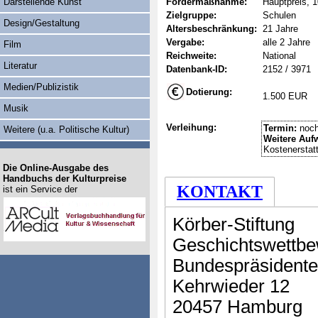
Darstellende Kunst
Fördermaßnahme:
Hauptpreis, 
Zielgruppe:
Schulen
Design/Gestaltung
Altersbeschränkung:
21 Jahre
Vergabe:
alle 2 Jahre
Film
Reichweite:
National
Literatur
Datenbank-ID:
2152 / 3971
Medien/Publizistik
Dotierung:
1.500 EUR
Musik
Verleihung:
Termin:
noch
Weitere (u.a. Politische Kultur)
Weitere Auf
Kostenerstat
Die Online-Ausgabe des
Handbuchs der Kulturpreise
KONTAKT
ist ein Service der
Körber-Stiftung
Geschichtswettbe
Bundespräsident
Kehrwieder 12
20457 Hamburg