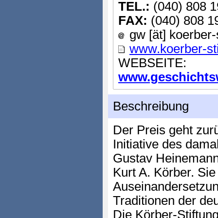
TEL.:
(040) 808 1
FAX:
(040) 808 1
gw [ät] koerber-
www.koerber-sti
WEBSEITE:
www.geschichtsw
Beschreibung
Der Preis geht zu
Initiative des dam
Gustav Heinemann 
Kurt A. Körber. Si
Auseinandersetzun
Traditionen der de
Die Körber-Stiftung