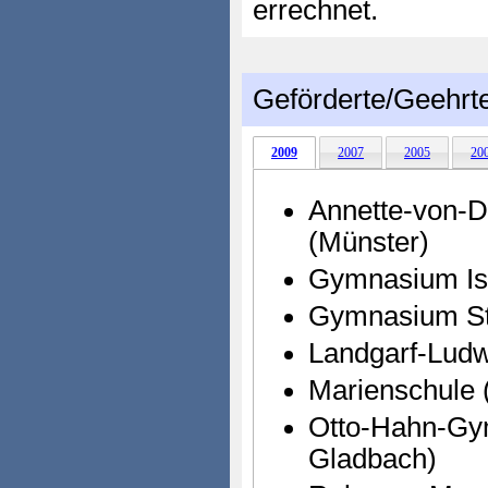
errechnet.
Geförderte/Geehrt
2009
2007
2005
20
Annette-von-
(Münster)
Gymnasium Is
Gymnasium St
Landgarf-Lud
Marienschule 
Otto-Hahn-Gy
Gladbach)