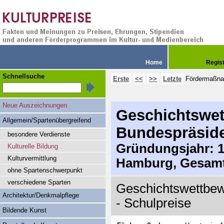
Home
Regis
Schnellsuche
Erste
<<
>>
Letzte
Fördermaßn
Neue Auszeichnungen
Geschichtswet
Allgemein/Spartenübergreifend
Bundespräsid
besondere Verdienste
Gründungsjahr: 19
Kulturelle Bildung
Kulturvermittlung
Hamburg, Gesamt
ohne Spartenschwerpunkt
verschiedene Sparten
Geschichtswettbew
Architektur/Denkmalpflege
- Schulpreise
Bildende Kunst