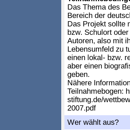
Das Thema des Be
Bereich der deuts
Das Projekt sollte
bzw. Schulort ode
Autoren, also mit 
Lebensumfeld zu tu
einen lokal- bzw. r
aber einen biogra
geben.
Nähere Informatio
Teilnahmebogen: h
stiftung.de/wettbe
2007.pdf
Wer wählt aus?