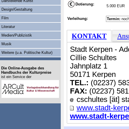
Darstellende Kunst
Dotierung:
5.000 EUR
Design/Gestaltung
Film
Verleihung:
Termin:
noch
Literatur
KONTAKT
Ans
Medien/Publizistik
Musik
Stadt Kerpen - Ado
Weitere (u.a. Politische Kultur)
Cillie Schultes
Jahnplatz 1
Die Online-Ausgabe des
Handbuchs der Kulturpreise
50171 Kerpen
ist ein Service der
TEL.:
(02237) 58
FAX:
(02237) 581
cschultes [ät] s
www.stadt-kerp
www.stadt-kerpen