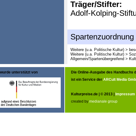
Träger/Stifter:
Adolf-Kolping-Stift
Spartenzuordnung
Weitere (u.a. Politische Kultur) > be
Weitere (u.a. Politische Kultur) > So
Allgemein/Spartenübergreifend > Kult
wurde unterstützt von
Die Online-Ausgabe des Handbuchs d
ist ein Service der
ARCult Media Gm
Kulturpreise.de | © 2013 |
Impressum
created by
medianale group