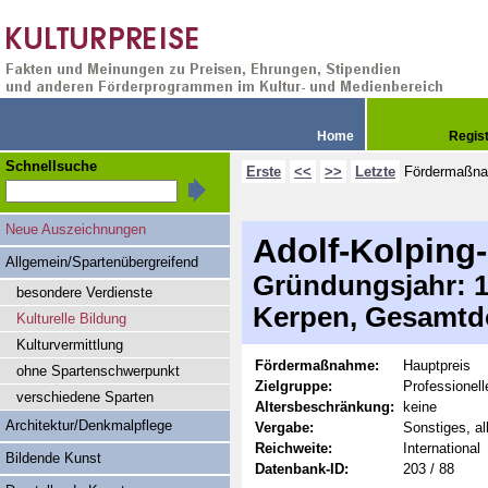
Home
Regis
Schnellsuche
Erste
<<
>>
Letzte
Fördermaßn
Neue Auszeichnungen
Adolf-Kolping-
Allgemein/Spartenübergreifend
Gründungsjahr: 19
besondere Verdienste
Kerpen, Gesamtdo
Kulturelle Bildung
Kulturvermittlung
Fördermaßnahme:
Hauptpreis
ohne Spartenschwerpunkt
Zielgruppe:
Professionell
verschiedene Sparten
Altersbeschränkung:
keine
Architektur/Denkmalpflege
Vergabe:
Sonstiges, al
Reichweite:
International
Bildende Kunst
Datenbank-ID:
203 / 88