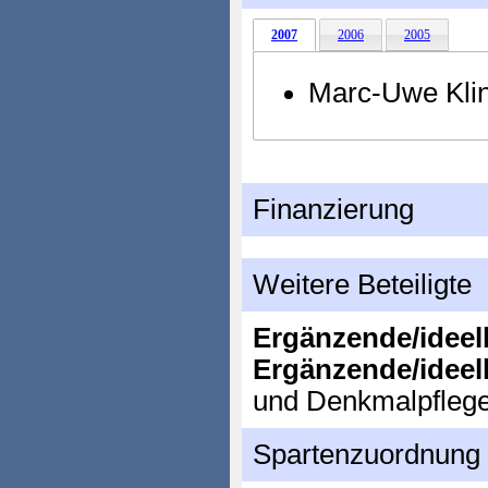
2007
2006
2005
Marc-Uwe Kli
Finanzierung
Weitere Beteiligte
Ergänzende/ideell
Ergänzende/ideell
und Denkmalpfleg
Spartenzuordnung