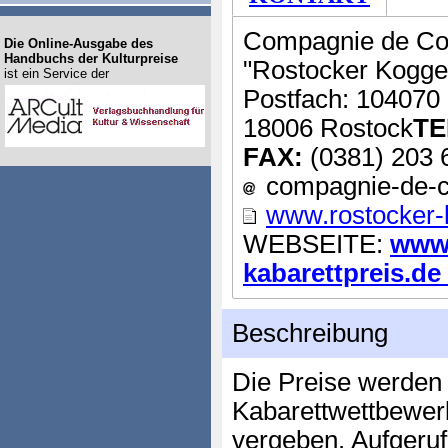
Compagnie de C
Die Online-Ausgabe des
Handbuchs der Kulturpreise
"Rostocker Kogge
ist ein Service der
Postfach: 104070
18006 Rostock
TE
FAX:
(0381) 203 
compagnie-de-co
www.rostocker-k
WEBSEITE:
www.
kabarettpreis.de .
Beschreibung
Die Preise werde
Kabarettwettbewer
vergeben. Aufgeruf