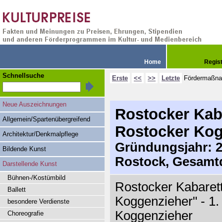
Home
Regis
Schnellsuche
Erste
<<
>>
Letzte
Fördermaßn
Neue Auszeichnungen
Rostocker Kaba
Allgemein/Spartenübergreifend
Rostocker Kog
Architektur/Denkmalpflege
Gründungsjahr: 20
Bildende Kunst
Rostock, Gesamtd
Darstellende Kunst
Bühnen-/Kostümbild
Rostocker Kabarett
Ballett
Koggenzieher" - 1.
besondere Verdienste
Koggenzieher
Choreografie