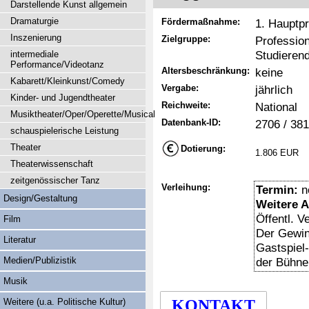
Darstellende Kunst allgemein
Dramaturgie
Fördermaßnahme:
1. Hauptpr
Inszenierung
Zielgruppe:
Professio
Studieren
intermediale
Performance/Videotanz
Altersbeschränkung:
keine
Kabarett/Kleinkunst/Comedy
Vergabe:
jährlich
Kinder- und Jugendtheater
Reichweite:
National
Musiktheater/Oper/Operette/Musical
Datenbank-ID:
2706 / 38
schauspielerische Leistung
Theater
Dotierung:
1.806 EUR
Theaterwissenschaft
zeitgenössischer Tanz
Verleihung:
Termin:
n
Design/Gestaltung
Weitere 
Öffentl. V
Film
Der Gewin
Literatur
Gastspiel-
Medien/Publizistik
der Bühne
Musik
Weitere (u.a. Politische Kultur)
KONTAKT