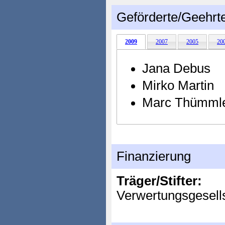
Geförderte/Geehrt
2009
2007
2005
20
Jana Debus
Mirko Martin
Marc Thümml
Finanzierung
Träger/Stifter:
Verwertungsgesel