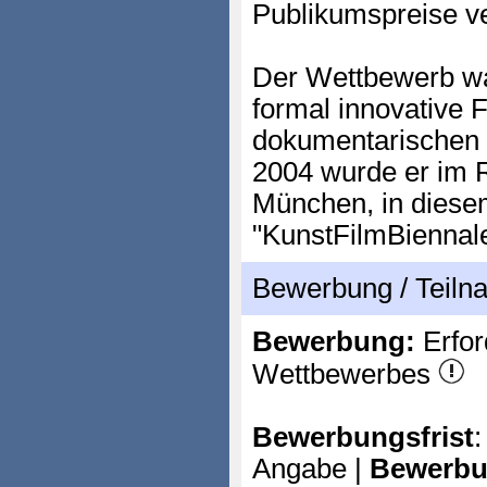
Publikumspreise v
Der Wettbewerb war
formal innovative 
dokumentarischen u
2004 wurde er im 
München, in diese
"KunstFilmBiennale
Bewerbung / Teil
Bewerbung:
Erfor
Wettbewerbes
Bewerbungsfrist
:
Angabe |
Bewerbu