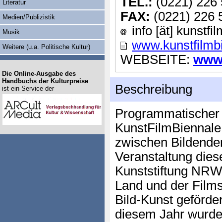
TEL.:
(0221) 226 
Literatur
FAX:
(0221) 226 
Medien/Publizistik
info [ät] kunstfi
Musik
www.kunstfilmb
Weitere (u.a. Politische Kultur)
WEBSEITE:
www.
Die Online-Ausgabe des
Handbuchs der Kulturpreise
Beschreibung
ist ein Service der
Programmatischer
KunstFilmBiennale 
zwischen Bildender
Veranstaltung diese
Kunststiftung NRW,
Land und der Film
Bild-Kunst geförder
diesem Jahr wurde