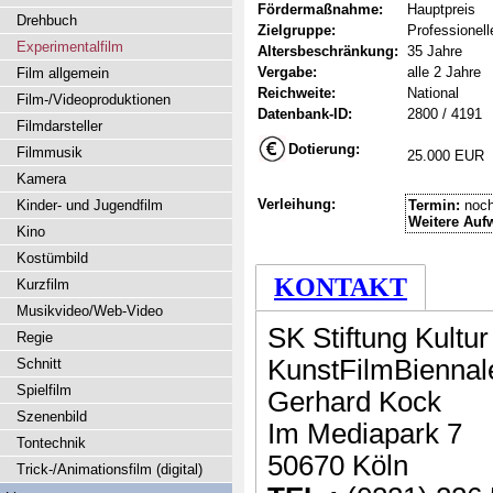
Fördermaßnahme:
Hauptpreis
Drehbuch
Zielgruppe:
Professionel
Experimentalfilm
Altersbeschränkung:
35 Jahre
Vergabe:
alle 2 Jahre
Film allgemein
Reichweite:
National
Film-/Videoproduktionen
Datenbank-ID:
2800 / 4191
Filmdarsteller
Dotierung:
Filmmusik
25.000 EUR
Kamera
Verleihung:
Kinder- und Jugendfilm
Termin:
noch
Weitere Auf
Kino
Kostümbild
KONTAKT
Kurzfilm
Musikvideo/Web-Video
SK Stiftung Kultur
Regie
KunstFilmBiennal
Schnitt
Spielfilm
Gerhard Kock
Szenenbild
Im Mediapark 7
Tontechnik
50670 Köln
Trick-/Animationsfilm (digital)