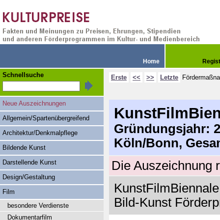
Home
Regis
Schnellsuche
Erste
<<
>>
Letzte
Fördermaßn
Neue Auszeichnungen
KunstFilmBien
Allgemein/Spartenübergreifend
Gründungsjahr: 20
Architektur/Denkmalpflege
Köln/Bonn, Gesa
Bildende Kunst
Darstellende Kunst
Die Auszeichnung r
Design/Gestaltung
KunstFilmBiennale 
Film
Bild-Kunst Förderp
besondere Verdienste
Dokumentarfilm