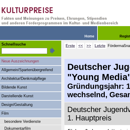
Home
Regis
Schnellsuche
Erste
<<
>>
Letzte
Fördermaßn
Neue Auszeichnungen
Deutscher Jug
Allgemein/Spartenübergreifend
"Young Media
Architektur/Denkmalpflege
Gründungsjahr: 19
Bildende Kunst
wechselnd, Gesa
Darstellende Kunst
Design/Gestaltung
Deutscher Jugendv
Film
1. Hauptpreis
besondere Verdienste
Dokumentarfilm