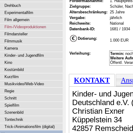
Fördermaßnahme:
1. Hauptpreis
Drehbuch
Zielgruppe:
Schüler, Nac
Altersbeschränkung:
25 Jahre
Experimentalfilm
Vergabe:
jährlich
Film allgemein
Reichweite:
National
Film-/Videoproduktionen
Datenbank-ID:
1681 / 1934
Filmdarsteller
Dotierung:
1.000 EUR
Filmmusik
Kamera
Verleihung:
Termin:
noch
Kinder- und Jugendfilm
Weitere Auf
Kino
Öffentl. Ver
Kostümbild
Kurzfilm
KONTAKT
Ans
Musikvideo/Web-Video
Regie
Kinder- und Jugen
Schnitt
Deutschland e.V. 
Spielfilm
Christian Exner
Szenenbild
Küppelstein 34
Tontechnik
42857 Remschei
Trick-/Animationsfilm (digital)