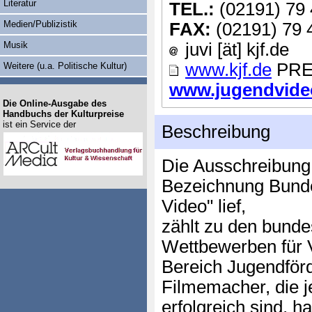
Literatur
TEL.:
(02191) 79 
Medien/Publizistik
FAX:
(02191) 79 
Musik
juvi [ät] kjf.de
www.kjf.de
PRE
Weitere (u.a. Politische Kultur)
www.jugendvideop
Die Online-Ausgabe des
Handbuchs der Kulturpreise
ist ein Service der
Beschreibung
Die Ausschreibung,
Bezeichnung Bund
Video" lief,
zählt zu den bund
Wettbewerben für 
Bereich Jugendförd
Filmemacher, die j
erfolgreich sind, 