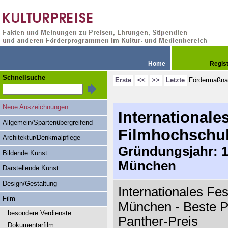
Home
Regis
Schnellsuche
Erste
<<
>>
Letzte
Fördermaßn
Neue Auszeichnungen
Internationales
Allgemein/Spartenübergreifend
Filmhochschu
Architektur/Denkmalpflege
Gründungsjahr: 19
Bildende Kunst
München
Darstellende Kunst
Design/Gestaltung
Internationales Fe
Film
München - Beste P
besondere Verdienste
Panther-Preis
Dokumentarfilm