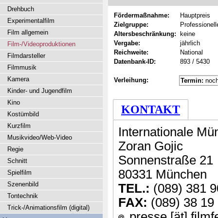
Drehbuch
Fördermaßnahme:
Hauptpreis
Experimentalfilm
Zielgruppe:
Professionel
Film allgemein
Altersbeschränkung:
keine
Vergabe:
jährlich
Film-/Videoproduktionen
Reichweite:
National
Filmdarsteller
Datenbank-ID:
893 / 5430
Filmmusik
Kamera
Verleihung:
Termin:
noch
Kinder- und Jugendfilm
Kino
KONTAKT
Kostümbild
Kurzfilm
Internationale 
Musikvideo/Web-Video
Zoran Gojic
Regie
Sonnenstraße 21
Schnitt
80331 München
Spielfilm
Szenenbild
TEL.:
(089) 381 9
Tontechnik
FAX:
(089) 38 19
Trick-/Animationsfilm (digital)
presse [ät] film