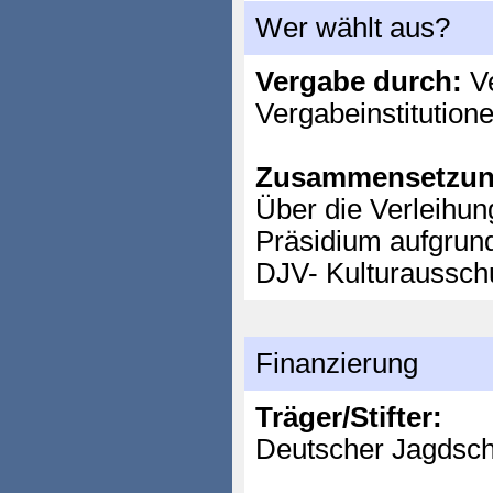
Wer wählt aus?
Vergabe durch:
Ve
Vergabeinstitution
Zusammensetzun
Über die Verleihun
Präsidium aufgrun
DJV- Kulturaussch
Finanzierung
Träger/Stifter:
Deutscher Jagdsch