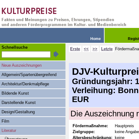
Home
Regis
Schnellsuche
Erste
<<
>>
Letzte
Fördermaßn
Neue Auszeichnungen
DJV-Kulturpre
Allgemein/Spartenübergreifend
Gründungsjahr: 1
Architektur/Denkmalpflege
Verleihung: Bonn
Bildende Kunst
EUR
Darstellende Kunst
Die Auszeichnung r
Design/Gestaltung
Film
Fördermaßnahme:
Hauptpreis
Literatur
Zielgruppe:
keine Angabe
Altersbeschränkung:
keine