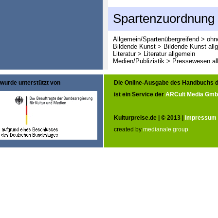
Spartenzuordnung
Allgemein/Spartenübergreifend > oh
Bildende Kunst > Bildende Kunst all
Literatur > Literatur allgemein
Medien/Publizistik > Pressewesen al
wurde unterstützt von
Die Online-Ausgabe des Handbuchs d
ist ein Service der
ARCult Media Gm
Kulturpreise.de | © 2013 |
Impressum
created by
medianale group