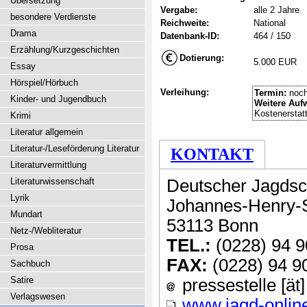
Übersetzung
Vergabe:
alle 2 Jahre
besondere Verdienste
Reichweite:
National
Drama
Datenbank-ID:
464 / 150
Erzählung/Kurzgeschichten
Dotierung:
5.000 EUR
Essay
Hörspiel/Hörbuch
Verleihung:
Termin:
noch
Kinder- und Jugendbuch
Weitere Auf
Kostenerstat
Krimi
Literatur allgemein
Literatur-/Leseförderung Literatur
KONTAKT
Literaturvermittlung
Literaturwissenschaft
Deutscher Jagdsc
Lyrik
Johannes-Henry-S
Mundart
53113 Bonn
Netz-/Webliteratur
TEL.:
(0228) 94 9
Prosa
FAX:
(0228) 94 9
Sachbuch
Satire
pressestelle [ät
Verlagswesen
www.jagd-onlin