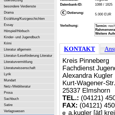
Übersetzung
Datenbank-ID:
1088 / 1825
besondere Verdienste
Drama
Dotierung:
5.000 EUR
Erzählung/Kurzgeschichten
Essay
Verleihung:
Termin:
noch
Rahmenvera
Hörspiel/Hörbuch
Weitere Auf
Kinder- und Jugendbuch
Krimi
KONTAKT
Ans
Literatur allgemein
Literatur-/Leseförderung Literatur
Kreis Pinneberg
Literaturvermittlung
Fachdienst Jugen
Literaturwissenschaft
Alexandra Kugler
Lyrik
Mundart
Kurt-Wagener-Str.
Netz-/Webliteratur
25337 Elmshorn
Prosa
TEL.:
(04121) 45
Sachbuch
FAX:
(04121) 45
Satire
Verlagswesen
a.kugler [ät] kr