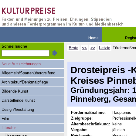
Home
Regis
Schnellsuche
Erste
<<
>>
Letzte
Fördermaßn
Neue Auszeichnungen
Drosteipreis -
Allgemein/Spartenübergreifend
Kreises Pinne
Architektur/Denkmalpflege
Gründungsjahr: 19
Bildende Kunst
Pinneberg, Gesam
Darstellende Kunst
Design/Gestaltung
Fördermaßnahme:
Hauptpreis
Zielgruppe:
Professionell
Film
Altersbeschränkung:
keine
Literatur
Vergabe:
jährlich
Reichweite:
Regional