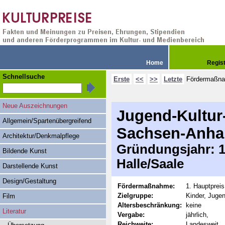
Home
Regis
Schnellsuche
Erste
<<
>>
Letzte
Fördermaßn
Neue Auszeichnungen
Jugend-Kultur
Allgemein/Spartenübergreifend
Sachsen-Anha
Architektur/Denkmalpflege
Gründungsjahr: 19
Bildende Kunst
Halle/Saale
Darstellende Kunst
Design/Gestaltung
Fördermaßnahme:
1. Hauptpreis
Zielgruppe:
Kinder, Jugen
Film
Altersbeschränkung:
keine
Literatur
Vergabe:
jährlich,
Reichweite:
Landesweit