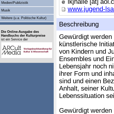
lkjhalle [ät] aol
Medien/Publizistik
www.jugend-lsa
Musik
Weitere (u.a. Politische Kultur)
Beschreibung
Die Online-Ausgabe des
Gewürdigt werden s
Handbuchs der Kulturpreise
ist ein Service der
künstlerische Initi
von Kindern und J
Ensembles und Ein
Lebensjahr noch nic
ihrer Form und inha
sind und einen Be
Anhalt, seiner Kul
Lebenssituation se
Gewürdigt werden s