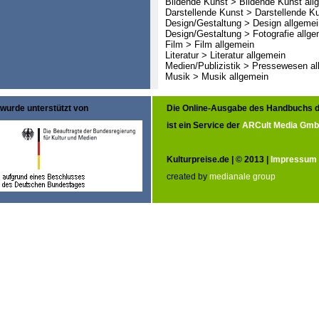
Bildende Kunst > Bildende Kunst all
Darstellende Kunst > Darstellende K
Design/Gestaltung > Design allgemei
Design/Gestaltung > Fotografie allge
Film > Film allgemein
Literatur > Literatur allgemein
Medien/Publizistik > Pressewesen al
Musik > Musik allgemein
wurde unterstützt von
Die Online-Ausgabe des Handbuchs d
ist ein Service der
ARCult Media Gm
Kulturpreise.de | © 2013 |
Impressum
created by
medianale group