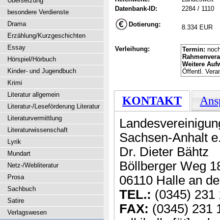
Übersetzung
Datenbank-ID:
2284 / 1110
besondere Verdienste
Drama
Dotierung:
8.334 EUR
Erzählung/Kurzgeschichten
Essay
Verleihung:
Termin:
noch
Rahmenvera
Hörspiel/Hörbuch
Weitere Auf
Kinder- und Jugendbuch
Öffentl. Vera
Krimi
Literatur allgemein
KONTAKT
Ans
Literatur-/Leseförderung Literatur
Literaturvermittlung
Landesvereinigung
Literaturwissenschaft
Sachsen-Anhalt e.
Lyrik
Dr. Dieter Bähtz
Mundart
Böllberger Weg 1
Netz-/Webliteratur
Prosa
06110 Halle an de
Sachbuch
TEL.:
(0345) 231 
Satire
FAX:
(0345) 231 
Verlagswesen