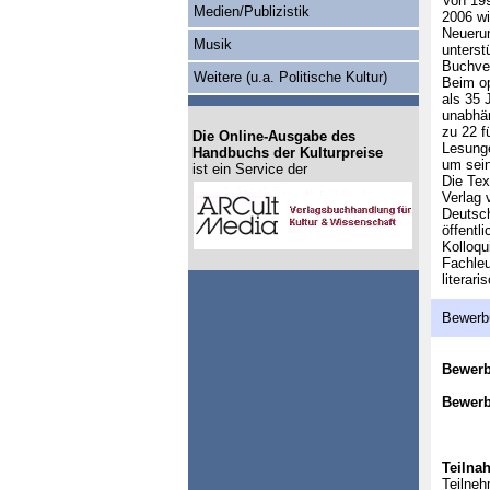
Von 199
Medien/Publizistik
2006 wi
Neuerun
Musik
unterst
Buchver
Weitere (u.a. Politische Kultur)
Beim op
als 35 
unabhän
zu 22 f
Die Online-Ausgabe des
Lesunge
Handbuchs der Kulturpreise
um sein
ist ein Service der
Die Tex
Verlag 
Deutsch
öffentl
Kolloqu
Fachleu
literar
Bewerb
Bewer
Bewerb
Teilna
Teilneh