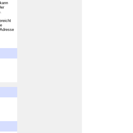
 kann
Der
.
ereicht
ne
-Adresse