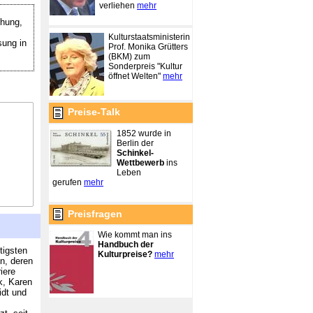
verliehen
mehr
hung,
Kulturstaatsministerin
sung in
Prof. Monika Grütters
(BKM) zum
Sonderpreis "Kultur
öffnet Welten"
mehr
Preise-Talk
1852 wurde in
Berlin der
Schinkel-
Wettbewerb
ins
Leben
gerufen
mehr
Preisfragen
Wie kommt man ins
Handbuch der
tigsten
Kulturpreise?
mehr
n, deren
iere
k, Karen
idt und