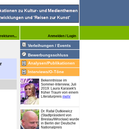
rekturen...
Anmelden / Login
Verleihungen / Events
Bewerbungsschluss
Analysen/Publikationen
r
Interviews/O-Töne
Bekenntnisse im
Sommer-Interview, Juli
2019: Laura Karasek's
früher Traum von einem
Literaturpreis
mehr
Dr. Rafał Dutkiewicz
(Stadtpräsident von
Breslau/Wrocław) wurde
in Berlin der Deutsche
Nationalpreis