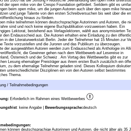
3 bis 2005 hat die Stiftung Preußische Seehandlung den open mike unterstütz
rd der open mike von der Crespo Foundation gefördert. Seitdem gibt es umf
gen beim open mike, um die jungen Autoren auch über den open mike hinau
ützen und junge Talente von den ersten Schreibversuchen bis weit über die er
öffentlichung hinaus zu fördern.
en mike teilnehmen können deutschsprachige Autorinnen und Autoren, die nic
Jahre sind und noch keine eigene Buchpublikation vorzuweisen haben. Ein
giges Lektorat, bestehend aus Verlagslektoren, wählt aus anonymisierten Te
ür den Endausscheid aus. Die Autoren erhalten eine Einladung zu den öffentli
n in der Literaturwerkstatt Berlin. Jeder der Teilnehmer hat 15 Minuten zur V
e Texte vorzustellen und die Juroren und das Publikum zu überzeugen.
te der ausgewählten Autoren werden zum Endausscheid als Anthologie im Alli
veröffentlicht, die Gewinner gehen nach dem Wettbewerb auf Lesereise in
land, Österreich und der Schweiz . Am Vortag des Wettbewerbs gibt es zur
ichen Lesung ehemaliger Preisträger aus ihrem ersten Buch zusätzlich ein öffe
ium, zu dem ehemalige Teilnehmer geladen sind. Dieses Kolloquium diskutier
ten unterschiedlichster Disziplinen ein von den Autoren selbst bestimmtes
isches Thema.
ung / Teilnahmebedingungen
bung:
Erforderlich im Rahmen eines Wettbewerbes
ungsfrist
: keine Angabe |
Bewerbungssprache:
deutsch
hmebedingungen:
men können deutschsprachige Autorinnen und Autoren, die nicht älter als 35 