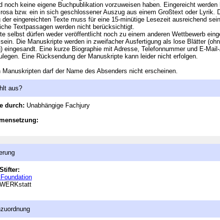
d noch keine eigene Buchpublikation vorzuweisen haben. Eingereicht werden
rosa bzw. ein in sich geschlossener Auszug aus einem Großtext oder Lyrik. 
der eingereichten Texte muss für eine 15-minütige Lesezeit ausreichend sein
iche Textpassagen werden nicht berücksichtigt.
te selbst dürfen weder veröffentlicht noch zu einem anderen Wettbewerb eing
sein. Die Manuskripte werden in zweifacher Ausfertigung als lose Blätter (oh
) eingesandt. Eine kurze Biographie mit Adresse, Telefonnummer und E-Mail
zulegen. Eine Rücksendung der Manuskripte kann leider nicht erfolgen.
 Manuskripten darf der Name des Absenders nicht erscheinen.
hlt aus?
e durch:
Unabhängige Fachjury
mensetzung:
erung
Stifter:
 Foundation
urWERKstatt
nzuordnung