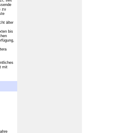
t, seit
assende
s zu
ste
ht älter
xten bis
chen
erfügung,
tera
ntliches
t mit
Jahre