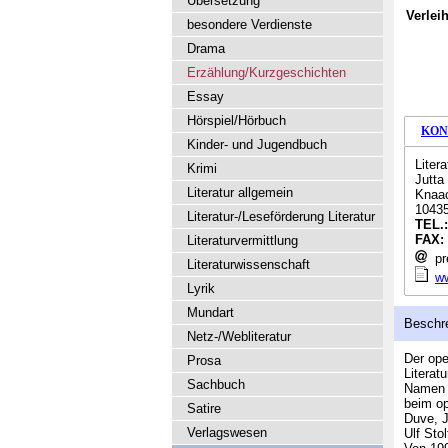
Übersetzung
Verlei
besondere Verdienste
Drama
Erzählung/Kurzgeschichten
Essay
Hörspiel/Hörbuch
KON
Kinder- und Jugendbuch
Litera
Krimi
Jutta
Literatur allgemein
Knaac
10435
Literatur-/Leseförderung Literatur
TEL.
FAX:
Literaturvermittlung
pre
Literaturwissenschaft
ww
Lyrik
Mundart
Beschr
Netz-/Webliteratur
Der ope
Prosa
Literat
Sachbuch
Namen h
beim op
Satire
Duve, J
Verlagswesen
Ulf Stol