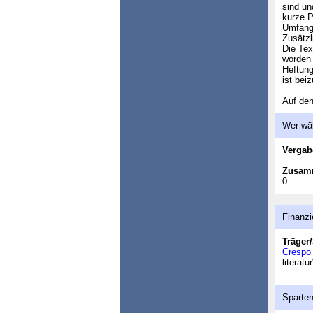
sind un
kurze P
Umfang 
Zusätzl
Die Tex
worden 
Heftung
ist bei
Auf den
Wer wä
Vergab
Zusam
0
Finanzi
Träger/
Crespo
literat
Sparte