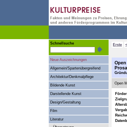
Schnellsuche
Erste
Neue Auszeichnungen
Open 
Prosa
Allgemein/Spartenübergreifend
Gründu
Architektur/Denkmalpflege
Open Mi
Bildende Kunst
Darstellende Kunst
Förde
Zielgr
Design/Gestaltung
Alters
Vergab
Film
Reichw
Literatur
Datenb