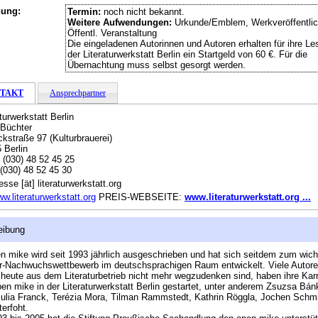
hung:
Termin:
noch nicht bekannt.
Weitere Aufwendungen:
Urkunde/Emblem, Werkveröffentlic
Öffentl. Veranstaltung
Die eingeladenen Autorinnen und Autoren erhalten für ihre Le
der Literaturwerkstatt Berlin ein Startgeld von 60 €. Für die
Übernachtung muss selbst gesorgt werden.
TAKT
Ansprechpartner
turwerkstatt Berlin
 Büchter
kstraße 97 (Kulturbrauerei)
 Berlin
:
(030) 48 52 45 25
(030) 48 52 45 30
sse [ät] literaturwerkstatt.org
w.literaturwerkstatt.org
PREIS-WEBSEITE:
www.literaturwerkstatt.org ...
eibung
n mike wird seit 1993 jährlich ausgeschrieben und hat sich seitdem zum wich
ur-Nachwuchswettbewerb im deutschsprachigen Raum entwickelt. Viele Autore
eute aus dem Literaturbetrieb nicht mehr wegzudenken sind, haben ihre Karr
en mike in der Literaturwerkstatt Berlin gestartet, unter anderem Zsuzsa Bán
ulia Franck, Terézia Mora, Tilman Rammstedt, Kathrin Röggla, Jochen Schm
terfoht.