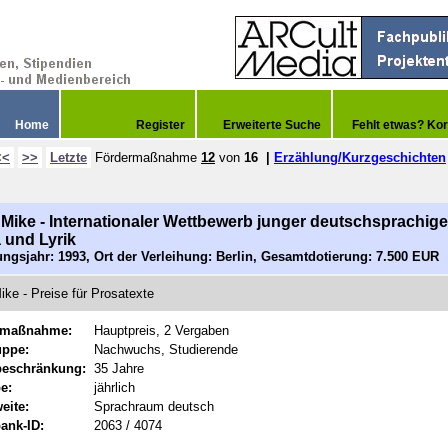
Home
Register
Erweiterte Suche
Fehlt etwas? Kor
<<
>>
Letzte
Fördermaßnahme
12
von
16
|
Erzählung/Kurzgeschichten
Mike - Internationaler Wettbewerb junger deutschsprachige
 und Lyrik
ngsjahr: 1993, Ort der Verleihung: Berlin, Gesamtdotierung: 7.500 EUR
ke - Preise für Prosatexte
rmaßnahme:
Hauptpreis, 2 Vergaben
uppe:
Nachwuchs, Studierende
beschränkung:
35 Jahre
e:
jährlich
eite:
Sprachraum deutsch
ank-ID:
2063 / 4074