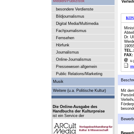
Medien/Publizistik
Verlei
besondere Verdienste
Bildjournalismus
KON
Digital Media/Multimedia
Minis
Fachjournalismus
Abtei
Dr. U
Fernsehen
Werde
Hörfunk
19055
TEL.
Journalismus
FAX:
Online-Journalismus
u.
ww
Pressewesen allgemein
Public Relations/Marketing
Beschr
Musik
Weitere (u.a. Politische Kultur)
Mit dem
Persönl
Verleih
Förderp
Die Online-Ausgabe des
besonde
Handbuchs der Kulturpreise
ist ein Service der
Bewerb
Bewer