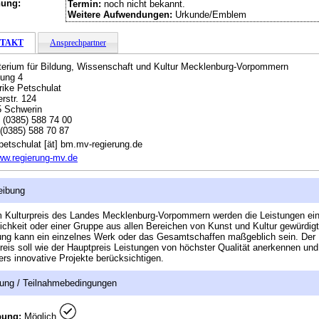
hung:
Termin:
noch nicht bekannt.
Weitere Aufwendungen:
Urkunde/Emblem
TAKT
Ansprechpartner
terium für Bildung, Wissenschaft und Kultur Mecklenburg-Vorpommern
lung 4
lrike Petschulat
rstr. 124
 Schwerin
:
(0385) 588 74 00
(0385) 588 70 87
petschulat [ät] bm.mv-regierung.de
w.regierung-mv.de
eibung
 Kulturpreis des Landes Mecklenburg-Vorpommern werden die Leistungen ein
ichkeit oder einer Gruppe aus allen Bereichen von Kunst und Kultur gewürdigt
ung kann ein einzelnes Werk oder das Gesamtschaffen maßgeblich sein. Der
reis soll wie der Hauptpreis Leistungen von höchster Qualität anerkennen und
rs innovative Projekte berücksichtigen.
ung / Teilnahmebedingungen
bung:
Möglich