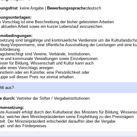
ungsfrist
: keine Angabe |
Bewerbungssprache:
deutsch
ungsunterlagen:
 Vorschlag ist eine Beschreibung der bisher geleisteten Arbeiten
 aktuellen Arbeit sowie ein kurzer Lebenslauf einzureichen.
hmebedingungen:
setzung sind langjährige und kontinuierliche Verdienste um die Kulturlandscha
burg-Vorpommerns, eine öffentliche Ausstrahlung der Leistungen und eine kul
ätsförderung.
agsberechtigt sind Vereine, Verbände, Institutionen,
che und kommunale Verwaltungen sowie Einzelpersonen.
ister für Bildung, Wissenschaft und Kultur kann auch
abe eines Vorschlags anregen.
nstlerin oder ein Künstler, eine Persönlichkeit oder
uppe soll diesen Preis nur einmal erhalten.
hlt aus?
e durch:
Vertreter der Stifter / Vergabeinstitutionen
mensetzung:
ste Auswahl erfolgt durch den Kulturbeirat des Ministers für Bildung, Wissens
tur, welcher dem Ministerpräsidenten seine Empfehlung zu den Preisträgern
telt. Der Ministerpräsident entscheidet daraufhin über die Vergabe
pt- und des Förderpreises