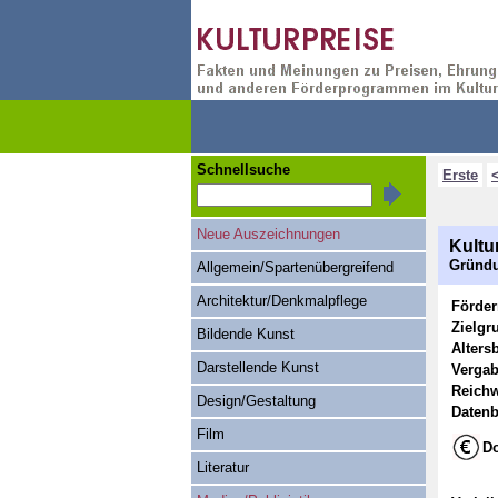
Schnellsuche
Erste
Neue Auszeichnungen
Kultu
Gründu
Allgemein/Spartenübergreifend
Architektur/Denkmalpflege
Förde
Zielgr
Bildende Kunst
Alters
Darstellende Kunst
Vergab
Reichw
Design/Gestaltung
Datenb
Film
Do
Literatur