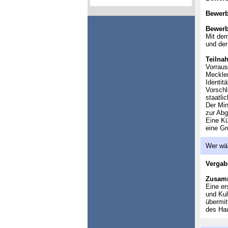
Bewerb
Bewerb
Mit dem
und der
Teilna
Vorraus
Mecklen
Identit
Vorschl
staatli
Der Min
zur Abg
Eine Kü
eine Gr
Wer wä
Vergab
Zusam
Eine er
und Kul
übermit
des Hau