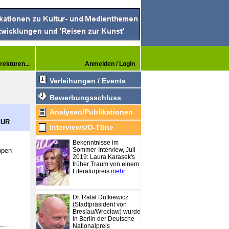
rekturen...
Anmelden / Login
Verleihungen / Events
Bewerbungsschluss
Analysen/Publikationen
EUR
Interviews/O-Töne
Bekenntnisse im
Sommer-Interview, Juli
ppen
2019: Laura Karasek's
früher Traum von einem
Literaturpreis
mehr
Dr. Rafał Dutkiewicz
(Stadtpräsident von
Breslau/Wrocław) wurde
in Berlin der Deutsche
Nationalpreis