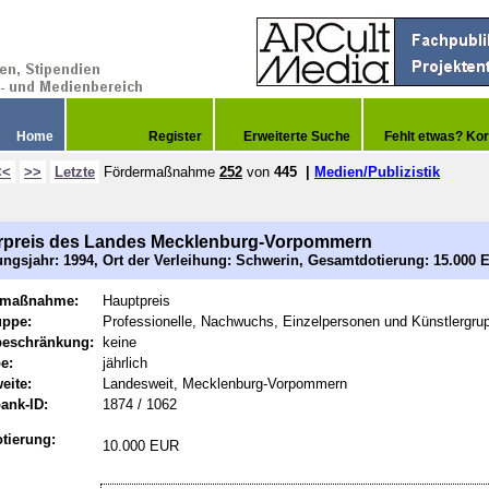
Home
Register
Erweiterte Suche
Fehlt etwas? Kor
<<
>>
Letzte
Fördermaßnahme
252
von
445
|
Medien/Publizistik
rpreis des Landes Mecklenburg-Vorpommern
ngsjahr: 1994, Ort der Verleihung: Schwerin, Gesamtdotierung: 15.000 
rmaßnahme:
Hauptpreis
uppe:
Professionelle, Nachwuchs, Einzelpersonen und Künstlergru
beschränkung:
keine
e:
jährlich
eite:
Landesweit, Mecklenburg-Vorpommern
ank-ID:
1874 / 1062
tierung:
10.000 EUR