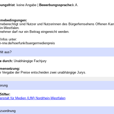
ungsfrist
: keine Angabe |
Bewerbungssprache:
k.A.
hmebedingungen:
meberechtigt sind Nutzer und Nutzerinnen des Bürgerfernsehens Offenen Kana
in-Westfalen.
lnehmer darf nur ein Beitrag eingereicht werden.
Infos unter:
-nrw.de/hoerfunk/buergermedienpreis
hlt aus?
e durch:
Unabhängige Fachjury
mensetzung:
e Vergabe der Preise entscheiden zwei unabhängige Jurys.
erung
Stifter:
nstalt für Medien (LfM) Nordrhein-Westfalen
nzuordnung