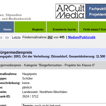
Home
Register
Erweiterte Suche
Fehlt etwas? Kor
<<
>>
Letzte
Fördermaßnahme
262
von
445
|
Medien/Publizistik
ürgermedienpreis
ngsjahr: 2003, Ort der Verleihung: Düsseldorf, Gesamtdotierung: 11.50
germedienpreis - Kategorie "Bürgerfernsehen - Projekte bis Klasse 6"
rmaßnahme:
Hauptpreis
uppe:
Schüler
beschränkung:
keine
e:
jährlich
eite:
Landesweit, Nordrhein-Westfalen
ank-ID:
2624 / 3712
hung:
Termin:
noch nicht bekannt.