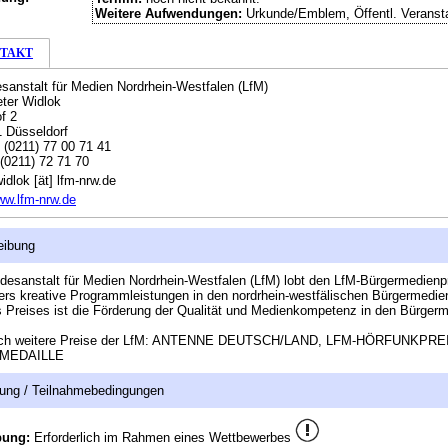
Weitere Aufwendungen:
Urkunde/Emblem, Öffentl. Veranst
TAKT
sanstalt für Medien Nordrhein-Westfalen (LfM)
eter Widlok
of 2
 Düsseldorf
:
(0211) 77 00 71 41
(0211) 72 71 70
idlok [ät] lfm-nrw.de
w.lfm-nrw.de
eibung
desanstalt für Medien Nordrhein-Westfalen (LfM) lobt den LfM-Bürgermedienpr
rs kreative Programmleistungen in den nordrhein-westfälischen Bürgermedie
s Preises ist die Förderung der Qualität und Medienkompetenz in den Bürgerm
uch weitere Preise der LfM: ANTENNE DEUTSCH/LAND, LFM-HÖRFUNKPRE
MEDAILLE
ung / Teilnahmebedingungen
bung:
Erforderlich im Rahmen eines Wettbewerbes