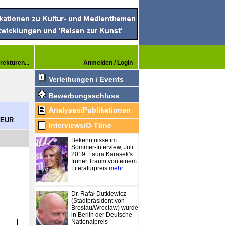
rekturen...
Anmelden / Login
Verleihungen / Events
Bewerbungsschluss
Analysen/Publikationen
0 EUR
Interviews/O-Töne
Bekenntnisse im
Sommer-Interview, Juli
2019: Laura Karasek's
früher Traum von einem
Literaturpreis
mehr
Dr. Rafał Dutkiewicz
(Stadtpräsident von
Breslau/Wrocław) wurde
in Berlin der Deutsche
Nationalpreis