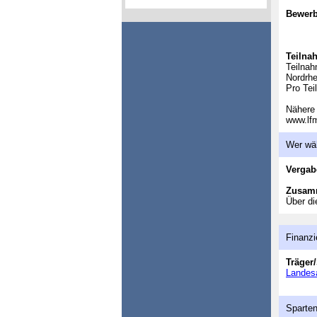
Bewerb
Teilna
Teilnah
Nordrhe
Pro Tei
Nähere 
www.lfm
Wer wä
Vergab
Zusam
Über di
Finanzi
Träger/
Landesa
Sparte