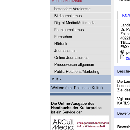
Medien/Publizistik
besondere Verdienste
KON
Bildjournalismus
Digital Media/Multimedia
Lande
Dr. P
Fachjournalismus
Zollh
Fernsehen
40221
TEL.
Hörfunk
FAX:
Journalismus
pw
Online-Journalismus
ww
Pressewesen allgemein
Beschr
Public Relations/Marketing
Musik
Die Lan
besonde
Weitere (u.a. Politische Kultur)
Ziel de
Vgl. a
KARLS
Die Online-Ausgabe des
Handbuchs der Kulturpreise
ist ein Service der
Bewerb
Bewer