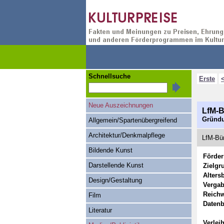
Schnellsuche
Erste
Neue Auszeichnungen
LfM-B
Gründu
Allgemein/Spartenübergreifend
Architektur/Denkmalpflege
LfM-Bür
Bildende Kunst
Förde
Darstellende Kunst
Zielgr
Alters
Design/Gestaltung
Vergab
Reichw
Film
Datenb
Literatur
Verlei