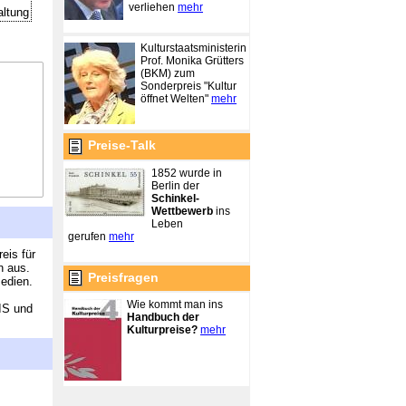
verliehen
mehr
altung
Kulturstaatsministerin
Prof. Monika Grütters
(BKM) zum
Sonderpreis "Kultur
öffnet Welten"
mehr
Preise-Talk
1852 wurde in
Berlin der
Schinkel-
Wettbewerb
ins
Leben
gerufen
mehr
eis für
n aus.
Preisfragen
edien.
Wie kommt man ins
IS und
Handbuch der
Kulturpreise?
mehr