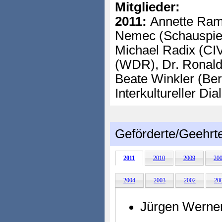
Mitglieder:
2011:
Annette Rame
Nemec (Schauspiel
Michael Radix (CI
(WDR), Dr. Ronald
Beate Winkler (Berat
Interkultureller Di
Geförderte/Geehrt
2011
2010
2009
20
2004
2003
2002
20
Jürgen Werner