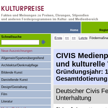
Home
Regis
Schnellsuche
Erste
<<
>>
Letzte
Fördermaßn
Neue Auszeichnungen
CIVIS Medienpr
Allgemein/Spartenübergreifend
und kulturelle 
Architektur/Denkmalpflege
Gründungsjahr: 19
Bildende Kunst
Gesamtdotierung
Darstellende Kunst
Design/Gestaltung
Deutscher Civis Fe
Film
Unterhaltung
Literatur