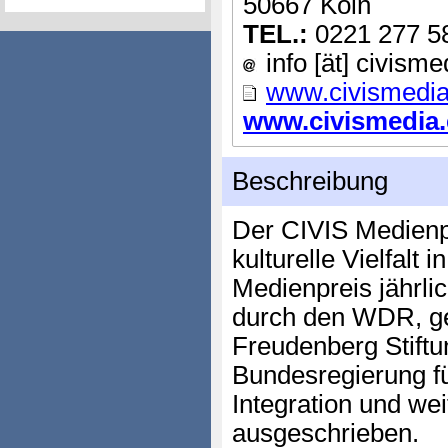
50667 Köln
TEL.:
0221 277 5
info [ät] civisme
www.civismedia
www.civismedia.e
Beschreibung
Der CIVIS Medienpr
kulturelle Vielfalt 
Medienpreis jährli
durch den WDR, g
Freudenberg Stiftu
Bundesregierung fü
Integration und we
ausgeschrieben.