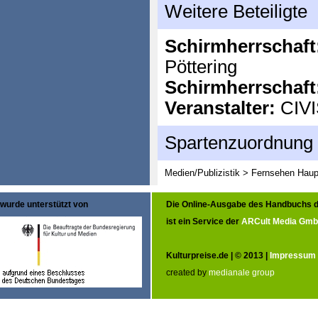
Weitere Beteiligte
Schirmherrschaft
Pöttering
Schirmherrschaft
Veranstalter:
CIVI
Spartenzuordnung
Medien/Publizistik > Fernsehen
Haup
wurde unterstützt von
Die Online-Ausgabe des Handbuchs d
ist ein Service der
ARCult Media Gm
Kulturpreise.de | © 2013 |
Impressum
created by
medianale group