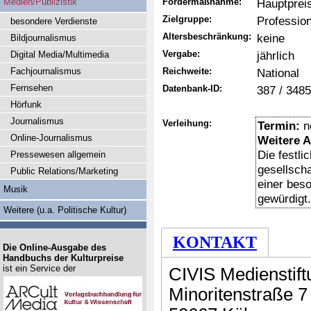
Medien/Publizistik
Fördermaßnahme:
Hauptprei
Zielgruppe:
Profession
besondere Verdienste
Altersbeschränkung:
keine
Bildjournalismus
Vergabe:
jährlich
Digital Media/Multimedia
Fachjournalismus
Reichweite:
National
Fernsehen
Datenbank-ID:
387 / 3485
Hörfunk
Journalismus
Verleihung:
Termin:
n
Online-Journalismus
Weitere 
Die festli
Pressewesen allgemein
gesellsch
Public Relations/Marketing
einer bes
Musik
gewürdigt.
Weitere (u.a. Politische Kultur)
KONTAKT
Die Online-Ausgabe des
Handbuchs der Kulturpreise
ist ein Service der
CIVIS Medienstift
Minoritenstraße 7