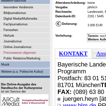
Medien/Publizistik
Altersbeschränkung:
keine
besondere Verdienste
Vergabe:
jährlich
Reichweite:
Landesweit, 
Bildjournalismus
Datenbank-ID:
2191 / 5445
Digital Media/Multimedia
Dotierung:
Fachjournalismus
3.000 EUR
Fernsehen
Hörfunk
Verleihung:
Termin:
noch
Weitere Auf
Journalismus
Online-Journalismus
KONTAKT
Ans
Pressewesen allgemein
Public Relations/Marketing
Bayerische Lande
Musik
Programm
Weitere (u.a. Politische Kultur)
Postfach: 83 01 5
81701 München
T
Die Online-Ausgabe des
Handbuchs der Kulturpreise
FAX:
(089) 63 80
ist ein Service der
juergen.heyn [ät
www.blm.de
PR