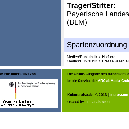
Träger/Stifter:
Bayerische Landes
(BLM)
Spartenzuordnung
Medien/Publizistik > Hörfunk
Medien/Publizistik > Pressewesen al
wurde unterstützt von
Die Online-Ausgabe des Handbuchs d
ist ein Service der
ARCult Media Gm
Kulturpreise.de | © 2013 |
Impressum
created by
medianale group