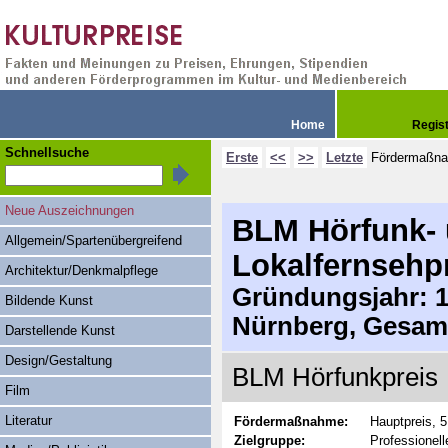
Home
Regis
Schnellsuche
Erste
<<
>>
Letzte
Fördermaßn
Neue Auszeichnungen
BLM Hörfunk-
Allgemein/Spartenübergreifend
Lokalfernsehp
Architektur/Denkmalpflege
Gründungsjahr: 19
Bildende Kunst
Nürnberg, Gesam
Darstellende Kunst
Design/Gestaltung
BLM Hörfunkpreis
Film
Literatur
Fördermaßnahme:
Hauptpreis, 
Zielgruppe:
Professionell