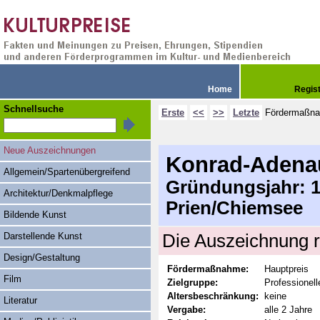
Home
Regis
Schnellsuche
Erste
<<
>>
Letzte
Fördermaßn
Neue Auszeichnungen
Konrad-Adenau
Allgemein/Spartenübergreifend
Gründungsjahr: 19
Architektur/Denkmalpflege
Prien/Chiemsee
Bildende Kunst
Darstellende Kunst
Die Auszeichnung r
Design/Gestaltung
Fördermaßnahme:
Hauptpreis
Film
Zielgruppe:
Professionell
Altersbeschränkung:
keine
Literatur
Vergabe:
alle 2 Jahre