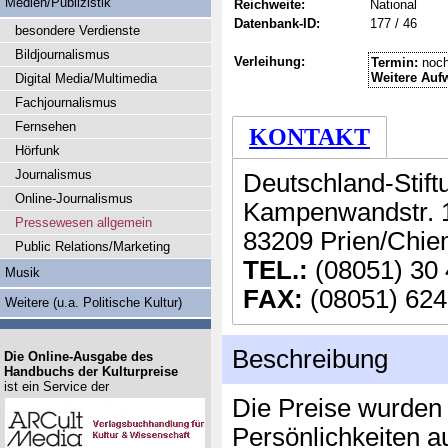
Medien/Publizistik
Reichweite:
National
Datenbank-ID:
177 / 46
besondere Verdienste
Bildjournalismus
Verleihung:
Termin:
noch
Weitere Auf
Digital Media/Multimedia
Fachjournalismus
Fernsehen
KONTAKT
Hörfunk
Journalismus
Deutschland-Stift
Online-Journalismus
Kampenwandstr. 
Pressewesen allgemein
83209 Prien/Chi
Public Relations/Marketing
TEL.:
(08051) 30
Musik
FAX:
(08051) 624
Weitere (u.a. Politische Kultur)
Beschreibung
Die Online-Ausgabe des
Handbuchs der Kulturpreise
ist ein Service der
Die Preise wurden 
Persönlichkeiten a