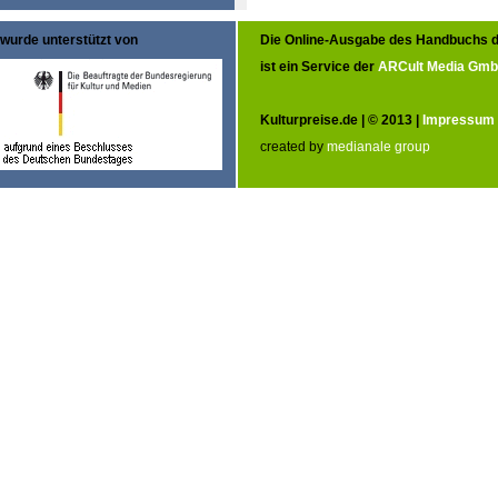
wurde unterstützt von
Die Online-Ausgabe des Handbuchs d
ist ein Service der
ARCult Media Gm
Kulturpreise.de | © 2013 |
Impressum
created by
medianale group