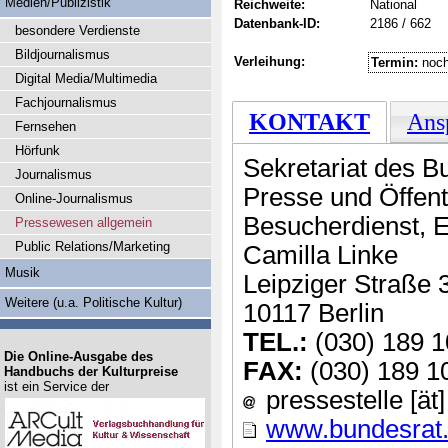
Medien/Publizistik
Reichweite:
National
Datenbank-ID:
2186 / 662
besondere Verdienste
Bildjournalismus
Verleihung:
Termin:
noch
Digital Media/Multimedia
Fachjournalismus
KONTAKT
Ans
Fernsehen
Hörfunk
Sekretariat des B
Journalismus
Presse und Öffentl
Online-Journalismus
Besucherdienst, 
Pressewesen allgemein
Public Relations/Marketing
Camilla Linke
Musik
Leipziger Straße 
Weitere (u.a. Politische Kultur)
10117 Berlin
TEL.:
(030) 189 1
Die Online-Ausgabe des
FAX:
(030) 189 1
Handbuchs der Kulturpreise
ist ein Service der
pressestelle [ät
www.bundesrat