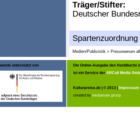
Träger/Stifter:
Deutscher Bundesr
Spartenzuordnung
Medien/Publizistik > Pressewesen al
wurde unterstützt von
Die Online-Ausgabe des Handbuchs d
ist ein Service der
ARCult Media Gm
Kulturpreise.de | © 2013 |
Impressum
created by
medianale group