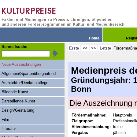
Home
Regis
Schnellsuche
Erste
<<
>>
Letzte
Fördermaßn
Neue Auszeichnungen
Medienpreis d
Allgemein/Spartenübergreifend
Gründungsjahr: 19
Architektur/Denkmalpflege
Bonn
Bildende Kunst
Darstellende Kunst
Die Auszeichnung r
Design/Gestaltung
Fördermaßnahme:
Hauptpreis
Film
Zielgruppe:
Professionel
Altersbeschränkung:
keine
Literatur
Vergabe:
jährlich