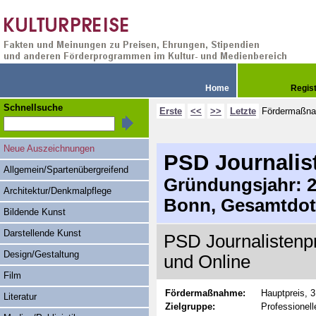
Home
Regis
Schnellsuche
Erste
<<
>>
Letzte
Fördermaßn
Neue Auszeichnungen
PSD Journalis
Allgemein/Spartenübergreifend
Gründungsjahr: 20
Architektur/Denkmalpflege
Bonn, Gesamtdot
Bildende Kunst
Darstellende Kunst
PSD Journalistenpr
Design/Gestaltung
und Online
Film
Fördermaßnahme:
Hauptpreis, 
Literatur
Zielgruppe:
Professionell