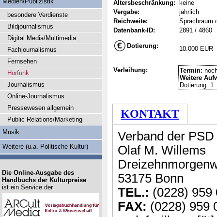
Medien/Publizistik
Altersbeschränkung:
keine
Vergabe:
jährlich
besondere Verdienste
Reichweite:
Sprachraum 
Bildjournalismus
Datenbank-ID:
2891 / 4860
Digital Media/Multimedia
Dotierung:
10.000 EUR
Fachjournalismus
Fernsehen
Verleihung:
Termin:
noch
Hörfunk
Weitere Auf
Journalismus
Dotierung: 1.
Online-Journalismus
Pressewesen allgemein
KONTAKT
Public Relations/Marketing
Musik
Verband der PSD 
Weitere (u.a. Politische Kultur)
Olaf M. Willems
Dreizehnmorgenw
Die Online-Ausgabe des
53175 Bonn
Handbuchs der Kulturpreise
ist ein Service der
TEL.:
(0228) 959 
FAX:
(0228) 959 