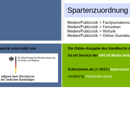
Spartenzuordnung
Medien/Publizistik > Fachjournalism
Medien/Publizistik > Fernsehen
Medien/Publizistik > Hörfunk
Medien/Publizistik > Online-Journali
wurde unterstützt von
Die Online-Ausgabe des Handbuchs d
ist ein Service der
ARCult Media Gm
Kulturpreise.de | © 2013 |
Impressum
created by
medianale group