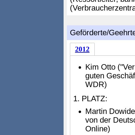
(Verbraucherzent
Geförderte/Geehrt
2012
Kim Otto ("Ver
guten Geschäf
WDR)
1. PLATZ:
Martin Dowidei
von der Deuts
Online)