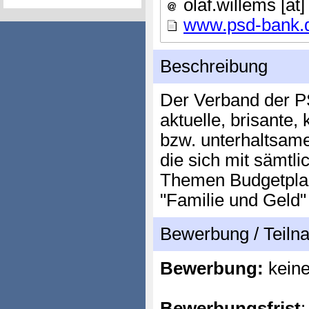
olaf.willems [ät
www.psd-bank.
Beschreibung
Der Verband der P
aktuelle, brisante, 
bzw. unterhaltsame 
die sich mit sämtl
Themen Budgetplan
"Familie und Geld"
Bewerbung / Teil
Bewerbung:
kein
Bewerbungsfrist
: