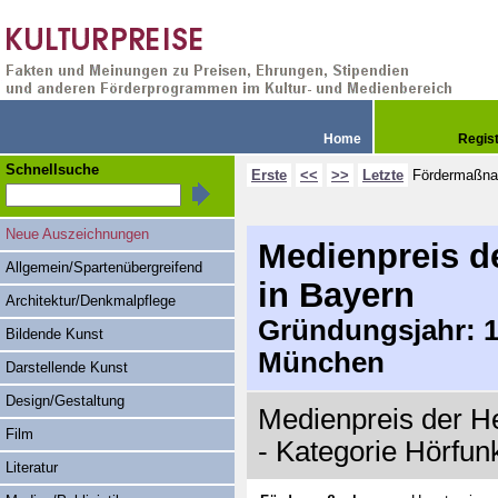
Home
Regis
Schnellsuche
Erste
<<
>>
Letzte
Fördermaßn
Neue Auszeichnungen
Medienpreis d
Allgemein/Spartenübergreifend
in Bayern
Architektur/Denkmalpflege
Gründungsjahr: 19
Bildende Kunst
München
Darstellende Kunst
Design/Gestaltung
Medienpreis der H
Film
- Kategorie Hörfun
Literatur