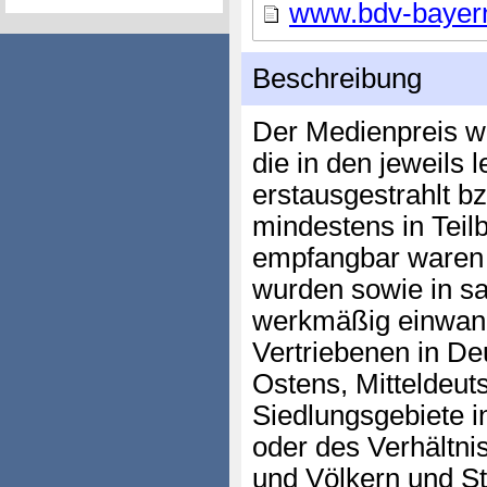
www.bdv-bayer
Beschreibung
Der Medienpreis wi
die in den jeweils 
erstausgestrahlt bz
mindestens in Teil
empfangbar waren 
wurden sowie in sa
werkmäßig einwan
Vertriebenen in De
Ostens, Mitteldeut
Siedlungsgebiete i
oder des Verhältn
und Völkern und St