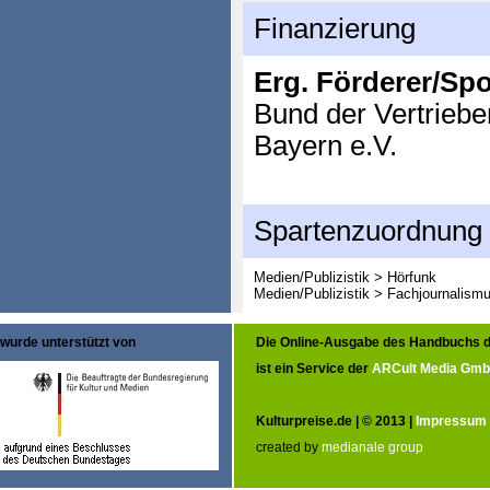
Finanzierung
Erg. Förderer/Sp
Bund der Vertrieb
Bayern e.V.
Spartenzuordnung
Medien/Publizistik > Hörfunk
Medien/Publizistik > Fachjournalism
wurde unterstützt von
Die Online-Ausgabe des Handbuchs d
ist ein Service der
ARCult Media Gm
Kulturpreise.de | © 2013 |
Impressum
created by
medianale group