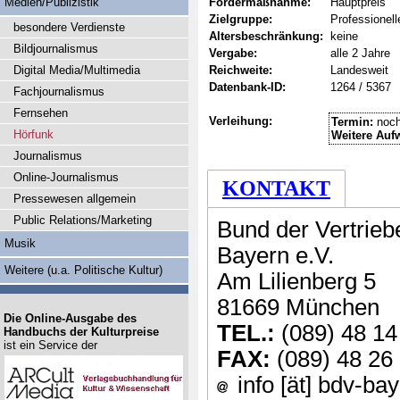
Medien/Publizistik
Fördermaßnahme:
Hauptpreis
Zielgruppe:
Professionell
besondere Verdienste
Altersbeschränkung:
keine
Bildjournalismus
Vergabe:
alle 2 Jahre
Digital Media/Multimedia
Reichweite:
Landesweit
Datenbank-ID:
1264 / 5367
Fachjournalismus
Fernsehen
Verleihung:
Termin:
noch
Hörfunk
Weitere Auf
Journalismus
Online-Journalismus
KONTAKT
Pressewesen allgemein
Public Relations/Marketing
Bund der Vertrie
Musik
Bayern e.V.
Weitere (u.a. Politische Kultur)
Am Lilienberg 5
81669 München
Die Online-Ausgabe des
TEL.:
(089) 48 14
Handbuchs der Kulturpreise
ist ein Service der
FAX:
(089) 48 26
info [ät] bdv-ba