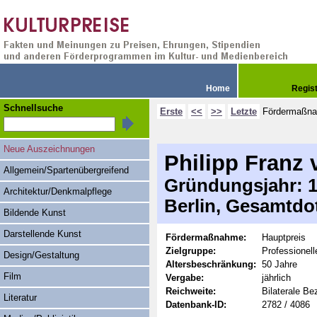
Home
Regis
Schnellsuche
Erste
<<
>>
Letzte
Fördermaßn
Neue Auszeichnungen
Philipp Franz 
Allgemein/Spartenübergreifend
Gründungsjahr: 19
Architektur/Denkmalpflege
Berlin, Gesamtdo
Bildende Kunst
Darstellende Kunst
Fördermaßnahme:
Hauptpreis
Zielgruppe:
Professionel
Design/Gestaltung
Altersbeschränkung:
50 Jahre
Film
Vergabe:
jährlich
Reichweite:
Bilaterale B
Literatur
Datenbank-ID:
2782 / 4086