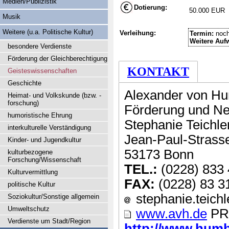
Medien/Publizistik
Dotierung:
50.000 EUR
Musik
Weitere (u.a. Politische Kultur)
Verleihung:
Termin:
noch
Weitere Auf
besondere Verdienste
Förderung der Gleichberechtigung
KONTAKT
Geisteswissenschaften
Geschichte
Alexander von Hu
Heimat- und Volkskunde (bzw. -
forschung)
Förderung und Ne
humoristische Ehrung
Stephanie Teichle
interkulturelle Verständigung
Jean-Paul-Strass
Kinder- und Jugendkultur
53173 Bonn
kulturbezogene
Forschung/Wissenschaft
TEL.:
(0228) 833
Kulturvermittlung
FAX:
(0228) 83 3
politische Kultur
stephanie.teichle
Soziokultur/Sonstige allgemein
Umweltschutz
www.avh.de
PR
Verdienste um Stadt/Region
http://www.humbo