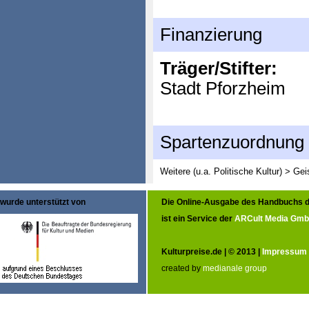
Finanzierung
Träger/Stifter:
Stadt Pforzheim
Spartenzuordnung
Weitere (u.a. Politische Kultur) > G
wurde unterstützt von
Die Online-Ausgabe des Handbuchs d
ist ein Service der
ARCult Media Gm
Kulturpreise.de | © 2013 |
Impressum
created by
medianale group