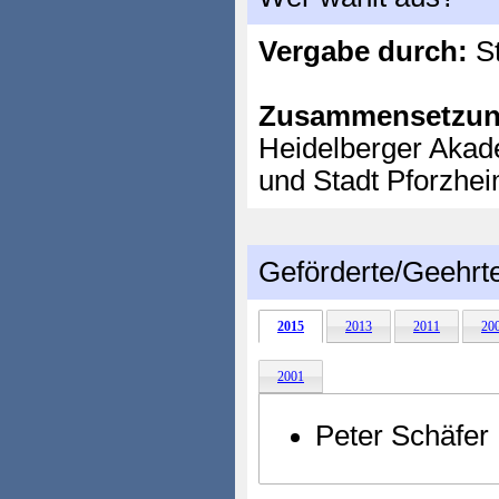
Vergabe durch:
St
Zusammensetzun
Heidelberger Akad
und Stadt Pforzhe
Geförderte/Geehrt
2015
2013
2011
20
2001
Peter Schäfer