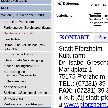
Medien/Publizistik
Dotierung:
12.500 EUR
Musik
Weitere (u.a. Politische Kultur)
Verleihung:
Termin:
noch
Weitere Auf
besondere Verdienste
Kostenerstat
Förderung der Gleichberechtigung
Geisteswissenschaften
KONTAKT
Ans
Geschichte
Heimat- und Volkskunde (bzw. -
Stadt Pforzheim
forschung)
Kulturamt
humoristische Ehrung
interkulturelle Verständigung
Dr. Isabel Gresch
Kinder- und Jugendkultur
Marktplatz 1
kulturbezogene
75175 Pforzheim
Forschung/Wissenschaft
Kulturvermittlung
TEL.:
(07231) 39 
politische Kultur
FAX:
(07231) 39 
Soziokultur/Sonstige allgemein
kult [ät] stadt-p
Umweltschutz
www.pforzheim
Verdienste um Stadt/Region