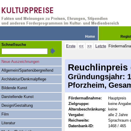
Home
Regis
Schnellsuche
Erste
<<
>>
Letzte
Fördermaßn
Neue Auszeichnungen
Reuchlinpreis 
Allgemein/Spartenübergreifend
Gründungsjahr: 19
Architektur/Denkmalpflege
Pforzheim, Gesam
Bildende Kunst
Darstellende Kunst
Fördermaßnahme:
Hauptpreis
Zielgruppe:
keine Angabe
Design/Gestaltung
Altersbeschränkung:
keine
Film
Vergabe:
alle 2 Jahre
Reichweite:
Sprachraum 
Literatur
Datenbank-ID:
1468 / 465