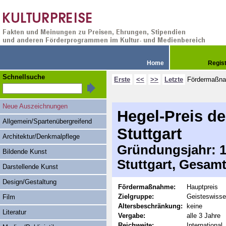
Home
Regis
Schnellsuche
Erste
<<
>>
Letzte
Fördermaßn
Neue Auszeichnungen
Hegel-Preis d
Allgemein/Spartenübergreifend
Stuttgart
Architektur/Denkmalpflege
Gründungsjahr: 19
Bildende Kunst
Stuttgart, Gesam
Darstellende Kunst
Design/Gestaltung
Fördermaßnahme:
Hauptpreis
Zielgruppe:
Geisteswisse
Film
Altersbeschränkung:
keine
Literatur
Vergabe:
alle 3 Jahre
Reichweite:
International