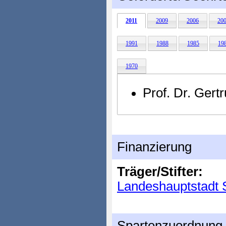
2011
2009
2006
20
1991
1988
1985
19
1970
Prof. Dr. Gert
Finanzierung
Träger/Stifter:
Landeshauptstadt S
Spartenzuordnung