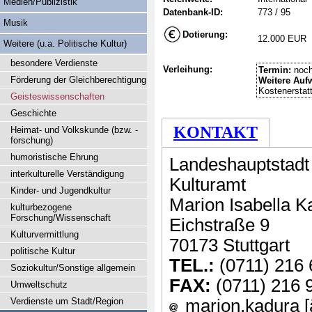
Medien/Publizistik
Datenbank-ID:
773 / 95
Musik
Dotierung:
12.000 EUR
Weitere (u.a. Politische Kultur)
besondere Verdienste
Verleihung:
Termin:
noch
Förderung der Gleichberechtigung
Weitere Auf
Kostenerstat
Geisteswissenschaften
Geschichte
KONTAKT
Heimat- und Volkskunde (bzw. -
forschung)
humoristische Ehrung
Landeshauptstadt 
interkulturelle Verständigung
Kulturamt
Kinder- und Jugendkultur
Marion Isabella K
kulturbezogene
Forschung/Wissenschaft
Eichstraße 9
Kulturvermittlung
70173 Stuttgart
politische Kultur
TEL.:
(0711) 216 
Soziokultur/Sonstige allgemein
FAX:
(0711) 216 
Umweltschutz
Verdienste um Stadt/Region
marion.kadura [ä