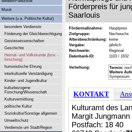
Medien/Publizistik
Förderpreis für ju
Musik
Saarlouis
Weitere (u.a. Politische Kultur)
besondere Verdienste
Fördermaßnahme:
Hauptpreis
Förderung der Gleichberechtigung
Zielgruppe:
Nachwuchs
Altersbeschränkung:
keine
Geisteswissenschaften
Vergabe:
jährlich
Geschichte
Reichweite:
Regional
Heimat- und Volkskunde (bzw. -
Datenbank-ID:
1103 / 1832
forschung)
humoristische Ehrung
Verleihung:
Termin:
noch
Weitere Auf
interkulturelle Verständigung
Symposium
Kinder- und Jugendkultur
kulturbezogene
Forschung/Wissenschaft
KONTAKT
Ans
Kulturvermittlung
Kulturamt des Lan
politische Kultur
Soziokultur/Sonstige allgemein
Margit Jungmann
Umweltschutz
Postfach: 18 40
Verdienste um Stadt/Region