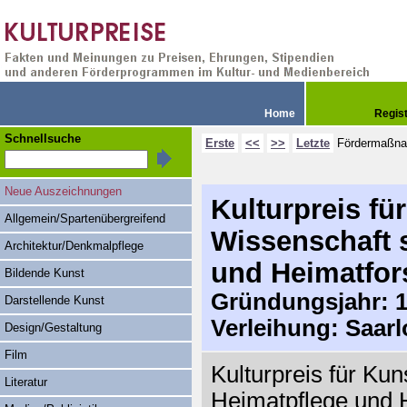
Home
Regis
Schnellsuche
Erste
<<
>>
Letzte
Fördermaßn
Neue Auszeichnungen
Kulturpreis fü
Allgemein/Spartenübergreifend
Wissenschaft 
Architektur/Denkmalpflege
und Heimatfo
Bildende Kunst
Gründungsjahr: 1
Darstellende Kunst
Verleihung: Saarl
Design/Gestaltung
Film
Kulturpreis für Kun
Literatur
Heimatpflege und 