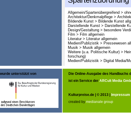
Spartenzuordnung
Allgemein/Spartenübergreifend > oh
Architektur/Denkmalpflege > Architek
Bildende Kunst > Bildende Kunst all
Darstellende Kunst > Darstellende K
Design/Gestaltung > besondere Verd
Film > Film allgemein
Literatur > Literatur allgemein
Medien/Publizistik > Pressewesen al
Musik > Musik allgemein
Weitere (u.a. Politische Kultur) > He
forschung)
Medien/Publizistik > Digital Media/M
wurde unterstützt von
Die Online-Ausgabe des Handbuchs d
ist ein Service der
ARCult Media Gm
Kulturpreise.de | © 2013 |
Impressum
created by
medianale group