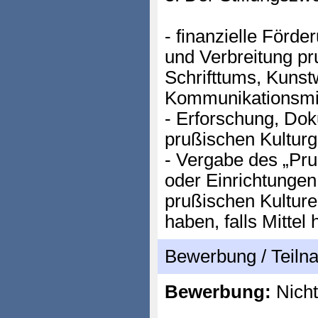
- finanzielle Förd
und Verbreitung pr
Schrifttums, Kuns
Kommunikationsmitt
- Erforschung, Dok
prußischen Kulturg
- Vergabe des „Pr
oder Einrichtungen
prußischen Kulture
haben, falls Mittel
Bewerbung / Teil
Bewerbung:
Nicht