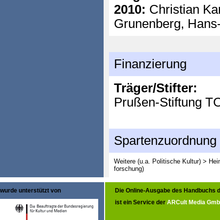
2010:
Christian Ka
Grunenberg, Hans
Finanzierung
Träger/Stifter:
Prußen-Stiftung 
Spartenzuordnung
Weitere (u.a. Politische Kultur) > He
forschung)
wurde unterstützt von
Die Online-Ausgabe des Handbuchs d
ist ein Service der
ARCult Media Gm