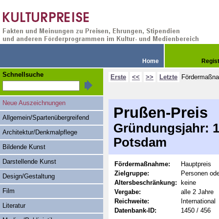
Home
Regis
Schnellsuche
Erste
<<
>>
Letzte
Fördermaßn
Neue Auszeichnungen
Prußen-Preis
Allgemein/Spartenübergreifend
Gründungsjahr: 19
Architektur/Denkmalpflege
Potsdam
Bildende Kunst
Darstellende Kunst
Fördermaßnahme:
Hauptpreis
Zielgruppe:
Personen ode
Design/Gestaltung
Altersbeschränkung:
keine
Film
Vergabe:
alle 2 Jahre
Reichweite:
International
Literatur
Datenbank-ID:
1450 / 456