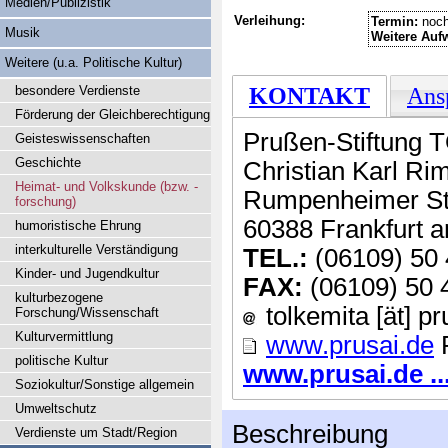
Medien/Publizistik
Verleihung:
Termin:
noch
Musik
Weitere Auf
Weitere (u.a. Politische Kultur)
besondere Verdienste
KONTAKT
Ans
Förderung der Gleichberechtigung
Prußen-Stiftung
Geisteswissenschaften
Geschichte
Christian Karl Ri
Heimat- und Volkskunde (bzw. -
Rumpenheimer St
forschung)
60388 Frankfurt 
humoristische Ehrung
interkulturelle Verständigung
TEL.:
(06109) 50 
Kinder- und Jugendkultur
FAX:
(06109) 50 
kulturbezogene
tolkemita [ät] pr
Forschung/Wissenschaft
Kulturvermittlung
www.prusai.de
politische Kultur
www.prusai.de ..
Soziokultur/Sonstige allgemein
Umweltschutz
Beschreibung
Verdienste um Stadt/Region