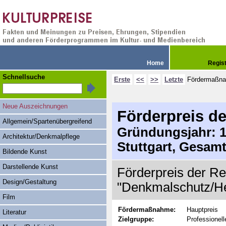
Home
Regis
Schnellsuche
Erste
<<
>>
Letzte
Fördermaßn
Neue Auszeichnungen
Förderpreis de
Allgemein/Spartenübergreifend
Gründungsjahr: 19
Architektur/Denkmalpflege
Stuttgart, Gesam
Bildende Kunst
Darstellende Kunst
Förderpreis der Reg
Design/Gestaltung
"Denkmalschutz/He
Film
Fördermaßnahme:
Hauptpreis
Literatur
Zielgruppe:
Professionell