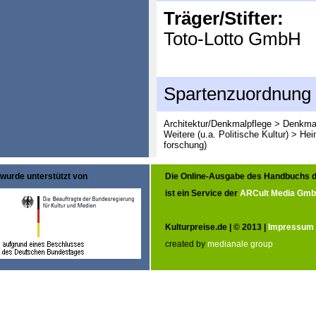
Träger/Stifter:
Toto-Lotto GmbH
Spartenzuordnung
Architektur/Denkmalpflege > Denkma
Weitere (u.a. Politische Kultur) > He
forschung)
wurde unterstützt von
Die Online-Ausgabe des Handbuchs d
ist ein Service der
ARCult Media Gm
Kulturpreise.de | © 2013 |
Impressum
created by
medianale group