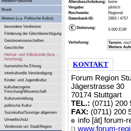
Medien/Publizistik
Altersbeschränkung:
keine
Vergabe:
jährlich
Musik
Reichweite:
Regional
Weitere (u.a. Politische Kultur)
Datenbank-ID:
2993 / 4757
besondere Verdienste
Dotierung:
5.000 EUR
Förderung der Gleichberechtigung
Geisteswissenschaften
Verleihung:
Termin:
noch
Weitere Auf
Geschichte
Heimat- und Volkskunde (bzw. -
forschung)
KONTAKT
humoristische Ehrung
interkulturelle Verständigung
Forum Region Stu
Kinder- und Jugendkultur
Jägerstrasse 30
kulturbezogene
Forschung/Wissenschaft
70174 Stuttgart
Kulturvermittlung
TEL.:
(0711) 200 
politische Kultur
FAX:
(0711) 200 
Soziokultur/Sonstige allgemein
info [ät] forum-r
Umweltschutz
Verdienste um Stadt/Region
www.forum-regio