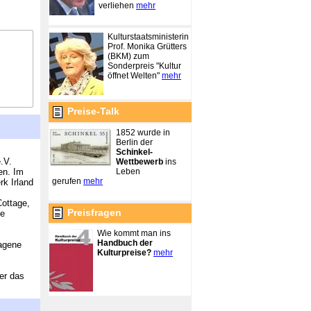
verliehen
mehr
Kulturstaatsministerin
Prof. Monika Grütters
(BKM) zum
Sonderpreis "Kultur
öffnet Welten"
mehr
Preise-Talk
1852 wurde in
Berlin der
Schinkel-
e.V.
Wettbewerb
ins
Leben
en. Im
gerufen
mehr
k Irland
Cottage,
Preisfragen
se
Wie kommt man ins
Handbuch der
ragene
Kulturpreise?
mehr
er das