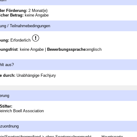
der Förderung:
2 Monat(e)
icher Betrag:
keine Angabe
ung / Teilnahmebedingungen
bung:
Erforderlich
ungsfrist
: keine Angabe |
Bewerbungssprache:
englisch
hlt aus?
e durch:
Unabhängige Fachjury
erung
Stifter:
Heinrich Boell Association
nzuordnung
in/Spartenübergreifend > ohne Spartenschwerpunkt
Hauptsparte