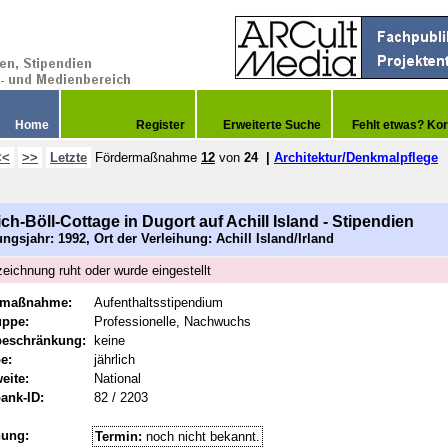
Home
Register
Erweiterte Suche
Fehlt etwas? Kor
<<
>>
Letzte
Fördermaßnahme
12
von
24
|
Architektur/Denkmalpflege
ich-Böll-Cottage in Dugort auf Achill Island - Stipendien
gsjahr: 1992, Ort der Verleihung: Achill Island/Irland
eichnung ruht oder wurde eingestellt
rmaßnahme:
Aufenthaltsstipendium
uppe:
Professionelle, Nachwuchs
beschränkung:
keine
e:
jährlich
eite:
National
ank-ID:
82 / 2203
hung:
Termin:
noch nicht bekannt.