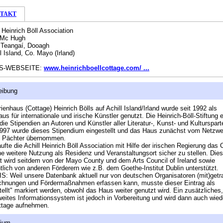
TAKT
l Heinrich Böll Association
 Mc Hugh
Teangaí, Dooagh
l Island, Co. Mayo (Irland)
S-WEBSEITE:
www.heinrichboellcottage.com/ ...
eibung
ienhaus (Cottage) Heinrich Bölls auf Achill Island/Irland wurde seit 1992 als
us für internationale und irische Künstler genutzt. Die Heinrich-Böll-Stiftung 
die Stipendien an Autoren und Künstler aller Literatur-, Kunst- und Kulturspart
997 wurde dieses Stipendium eingestellt und das Haus zunächst vom Netzwer
s Pächter übernommen.
ufte die Achill Heinrich Böll Association mit Hilfe der irischen Regierung das 
e weitere Nutzung als Residenz und Veranstaltungsort sicher zu stellen. Die
ät wird seitdem von der Mayo County und dem Arts Council of Ireland sowie
tlich von anderen Förderern wie z.B. dem Goethe-Institut Dublin unterstützt.
: Weil unsere Datenbank aktuell nur von deutschen Organisatoren (mit)get
chnungen und Fördermaßnahmen erfassen kann, musste dieser Eintrag als
tellt" markiert werden, obwohl das Haus weiter genutzt wird. Ein zusätzliches,
eites Informationssystem ist jedoch in Vorbereitung und wird dann auch wied
ttage aufnehmen.
dium