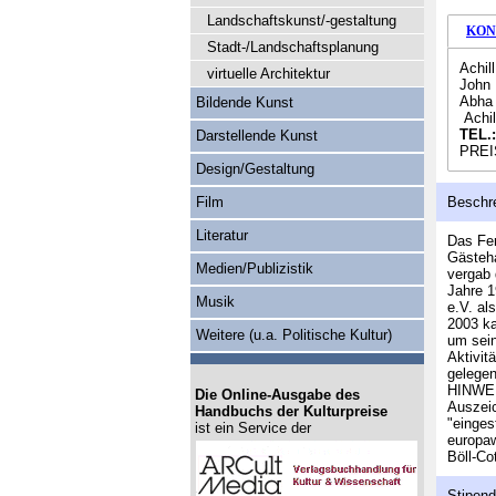
Landschaftskunst/-gestaltung
KON
Stadt-/Landschaftsplanung
Achil
virtuelle Architektur
John
Abha 
Bildende Kunst
Achil
TEL.:
Darstellende Kunst
PREI
Design/Gestaltung
Film
Beschr
Literatur
Das Fer
Gästeha
Medien/Publizistik
vergab 
Jahre 1
Musik
e.V. al
2003 ka
Weitere (u.a. Politische Kultur)
um sein
Aktivit
gelegen
HINWEIS
Die Online-Ausgabe des
Auszei
Handbuchs der Kulturpreise
"einges
ist ein Service der
europaw
Böll-Co
Stipen