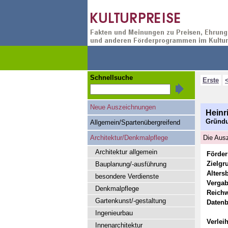
Schnellsuche
Erste
Neue Auszeichnungen
Heinr
Gründun
Allgemein/Spartenübergreifend
Architektur/Denkmalpflege
Die Ausz
Architektur allgemein
Förde
Zielgr
Bauplanung/-ausführung
Alters
besondere Verdienste
Vergab
Denkmalpflege
Reichw
Gartenkunst/-gestaltung
Datenb
Ingenieurbau
Verlei
Innenarchitektur