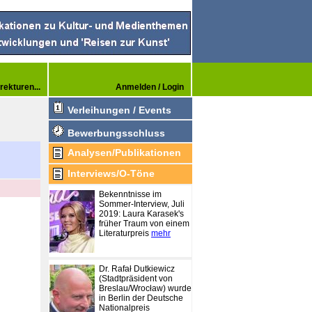
rekturen...
Anmelden / Login
Verleihungen / Events
Bewerbungsschluss
Analysen/Publikationen
Interviews/O-Töne
Bekenntnisse im
Sommer-Interview, Juli
2019: Laura Karasek's
früher Traum von einem
Literaturpreis
mehr
Dr. Rafał Dutkiewicz
(Stadtpräsident von
Breslau/Wrocław) wurde
in Berlin der Deutsche
Nationalpreis