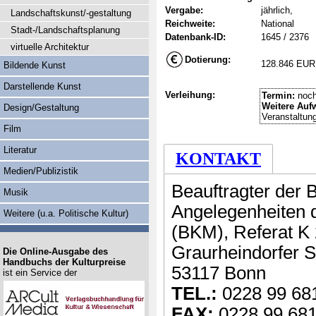
Vergabe:
jährlich,
Landschaftskunst/-gestaltung
Reichweite:
National
Stadt-/Landschaftsplanung
Datenbank-ID:
1645 / 2376
virtuelle Architektur
Dotierung:
128.846 EUR
Bildende Kunst
Darstellende Kunst
Verleihung:
Termin:
noch
Weitere Auf
Design/Gestaltung
Veranstaltun
Film
Literatur
KONTAKT
Medien/Publizistik
Beauftragter der 
Musik
Angelegenheiten d
Weitere (u.a. Politische Kultur)
(BKM), Referat K 
Graurheindorfer S
Die Online-Ausgabe des
Handbuchs der Kulturpreise
53117 Bonn
ist ein Service der
TEL.:
0228 99 68
FAX:
0228 99 681