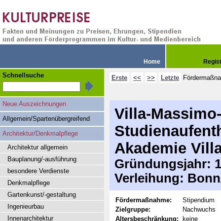
Home
Regis
Schnellsuche
Erste
<<
>>
Letzte
Fördermaßn
Neue Auszeichnungen
Villa-Massimo
Allgemein/Spartenübergreifend
Studienaufenth
Architektur/Denkmalpflege
Akademie Vil
Architektur allgemein
Bauplanung/-ausführung
Gründungsjahr: 1
besondere Verdienste
Verleihung: Bonn/
Denkmalpflege
Gartenkunst/-gestaltung
Fördermaßnahme:
Stipendium
Ingenieurbau
Zielgruppe:
Nachwuchs
Innenarchitektur
Altersbeschränkung:
keine