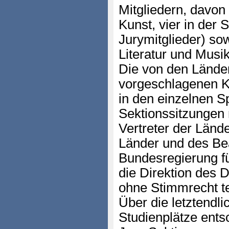
Mitgliedern, davon 
Kunst, vier in der 
Jurymitglieder) so
Literatur und Musik
Die von den Lände
vorgeschlagenen K
in den einzelnen S
Sektionssitzungen
Vertreter der Lände
Länder und des Bea
Bundesregierung f
die Direktion des
ohne Stimmrecht te
Über die letztendl
Studienplätze ents