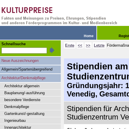
Home
Regis
Schnellsuche
Erste
<<
>>
Letzte
Fördermaßn
Neue Auszeichnungen
Stipendien am
Allgemein/Spartenübergreifend
Studienzentru
Architektur/Denkmalpflege
Gründungsjahr: 19
Architektur allgemein
Venedig, Gesamtd
Bauplanung/-ausführung
besondere Verdienste
Denkmalpflege
Stipendien für Arc
Gartenkunst/-gestaltung
Studienzentrum Ve
Ingenieurbau
Innenarchitektur