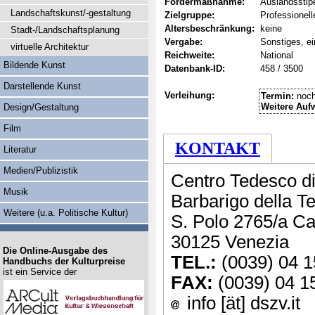
Fördermaßnahme:
Auslandsstip
Landschaftskunst/-gestaltung
Zielgruppe:
Professionel
Altersbeschränkung:
keine
Stadt-/Landschaftsplanung
Vergabe:
Sonstiges, ei
virtuelle Architektur
Reichweite:
National
Bildende Kunst
Datenbank-ID:
458 / 3500
Darstellende Kunst
Verleihung:
Termin:
noch
Weitere Auf
Design/Gestaltung
Film
KONTAKT
Literatur
Medien/Publizistik
Centro Tedesco di
Musik
Barbarigo della T
Weitere (u.a. Politische Kultur)
S. Polo 2765/a Ca
30125 Venezia
Die Online-Ausgabe des
TEL.:
(0039) 04 1
Handbuchs der Kulturpreise
ist ein Service der
FAX:
(0039) 04 1
info [ät] dszv.it