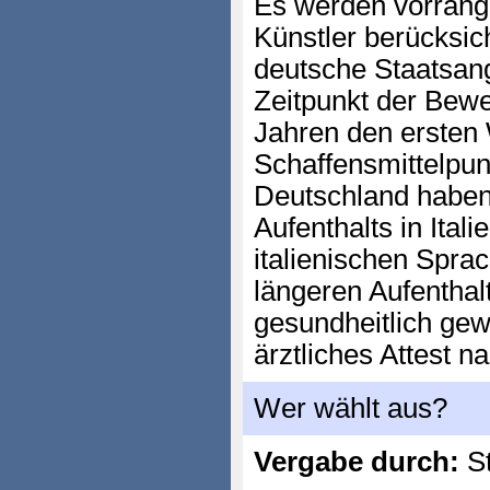
Es werden vorrang
Künstler berücksich
deutsche Staatsan
Zeitpunkt der Bewe
Jahren den ersten 
Schaffensmittelpun
Deutschland haben. 
Aufenthalts in Ital
italienischen Spra
längeren Aufenthal
gesundheitlich gew
ärztliches Attest n
Wer wählt aus?
Vergabe durch:
St