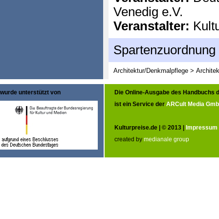
Venedig e.V.
Veranstalter:
Kultu
Spartenzuordnung
Architektur/Denkmalpflege > Architek
wurde unterstützt von
Die Online-Ausgabe des Handbuchs d
ist ein Service der
ARCult Media Gm
Kulturpreise.de | © 2013 |
Impressum
created by
medianale group