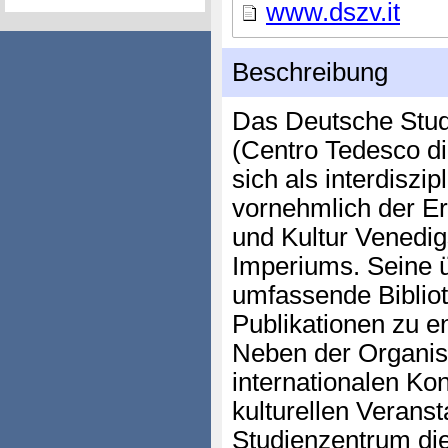
www.dszv.it
Beschreibung
Das Deutsche Stud
(Centro Tedesco di
sich als interdiszip
vornehmlich der E
und Kultur Venedi
Imperiums. Seine 
umfassende Bibliot
Publikationen zu 
Neben der Organisa
internationalen K
kulturellen Veranst
Studienzentrum di