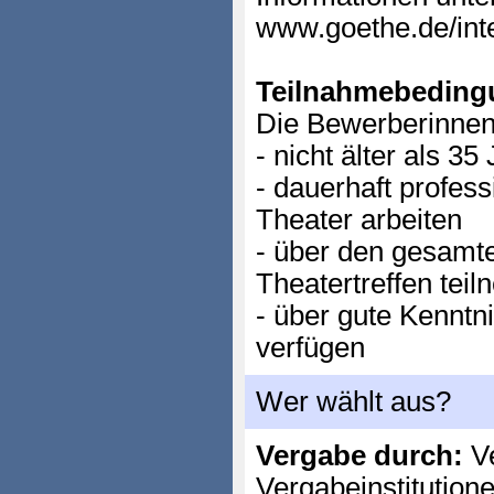
www.goethe.de/int
Teilnahmebeding
Die Bewerberinnen 
- nicht älter als 35
- dauerhaft profess
Theater arbeiten
- über den gesamt
Theatertreffen tei
- über gute Kenntn
verfügen
Wer wählt aus?
Vergabe durch:
Ve
Vergabeinstitution