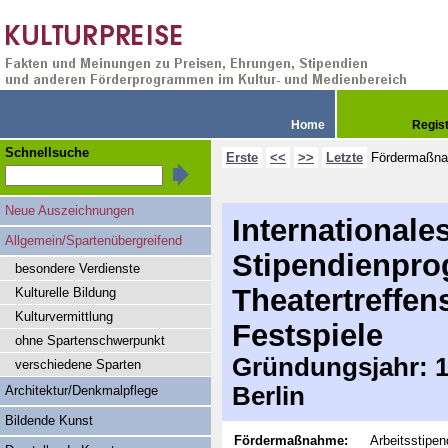
Home
Regis
Schnellsuche
Erste
<<
>>
Letzte
Fördermaßn
Neue Auszeichnungen
Internationale
Allgemein/Spartenübergreifend
Stipendienpr
besondere Verdienste
Theatertreffen
Kulturelle Bildung
Kulturvermittlung
Festspiele
ohne Spartenschwerpunkt
Gründungsjahr: 19
verschiedene Sparten
Berlin
Architektur/Denkmalpflege
Bildende Kunst
Fördermaßnahme:
Arbeitsstipe