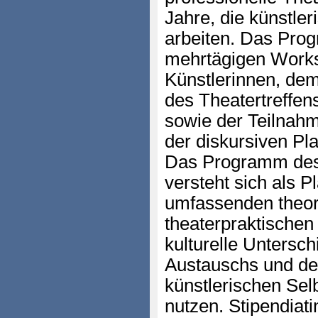
Jahre, die künstle
arbeiten. Das Pro
mehrtägigen Works
Künstlerinnen, de
des Theatertreffe
sowie der Teilnah
der diskursiven Pla
Das Programm des 
versteht sich als P
umfassenden theor
theaterpraktischen
kulturelle Untersc
Austauschs und d
künstlerischen Sel
nutzen. Stipendiat