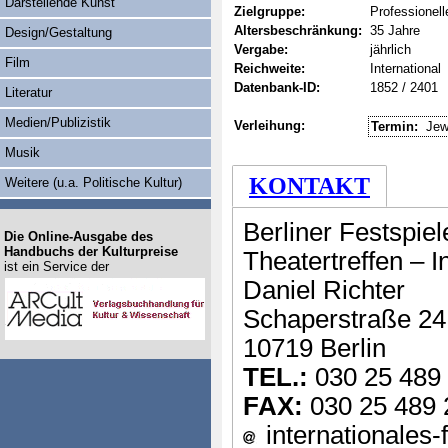
Darstellende Kunst
Zielgruppe:
Professionel
Altersbeschränkung:
35 Jahre
Design/Gestaltung
Vergabe:
jährlich
Film
Reichweite:
International
Datenbank-ID:
1852 / 2401
Literatur
Medien/Publizistik
Verleihung:
Termin:
Jewe
Musik
KONTAKT
Weitere (u.a. Politische Kultur)
Berliner Festspiel
Die Online-Ausgabe des
Handbuchs der Kulturpreise
Theatertreffen – 
ist ein Service der
Daniel Richter
Schaperstraße 24
10719 Berlin
TEL.:
030 25 489
FAX:
030 25 489 
internationales-