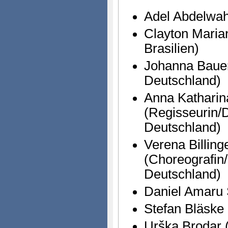
Adel Abdelwah
Clayton Marian
Brasilien)
Johanna Bauer
Deutschland)
Anna Katharin
(Regisseurin/
Deutschland)
Verena Billing
(Choreografin
Deutschland)
Daniel Amaru S
Stefan Bläske
Urška Brodar 