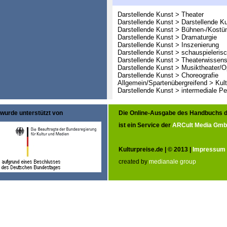
Darstellende Kunst > Theater
Darstellende Kunst > Darstellende K
Darstellende Kunst > Bühnen-/Kostü
Darstellende Kunst > Dramaturgie
Darstellende Kunst > Inszenierung
Darstellende Kunst > schauspieleris
Darstellende Kunst > Theaterwissens
Darstellende Kunst > Musiktheater/O
Darstellende Kunst > Choreografie
Allgemein/Spartenübergreifend > Kult
Darstellende Kunst > intermediale P
wurde unterstützt von
Die Online-Ausgabe des Handbuchs d
ist ein Service der
ARCult Media Gm
Kulturpreise.de | © 2013 |
Impressum
created by
medianale group