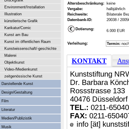
Druckgrafik
Altersbeschränkung:
keine
Environment/Installation
Vergabe:
halbjährlich
Illustration
Reichweite:
Bilaterale B
Datenbank-ID:
20038 / 2005
künstlerische Grafik
Karikatur/Comic
Dotierung:
6.000 EUR
Kunst am Bau
Kunst im öffentlichen Raum
Verleihung:
Termin:
noch
Kunstwissenschaft/-geschichte
Malerei
KONTAKT
Ans
Objektkunst
Video-/Medienkunst
Kunststiftung NR
zeitgenössische Kunst
Dr. Barbara Könc
Darstellende Kunst
Rossstrasse 133
Design/Gestaltung
40476 Düsseldorf
Film
TEL.:
0211-6504
Literatur
FAX:
0211-65040
Medien/Publizistik
info [ät] kunstst
Musik