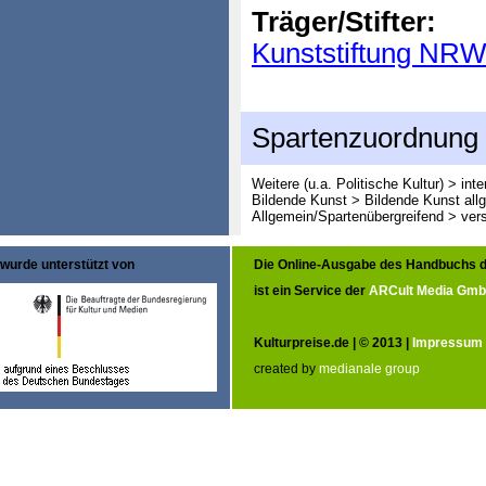
Träger/Stifter:
Kunststiftung NR
Spartenzuordnung
Weitere (u.a. Politische Kultur) > int
Bildende Kunst > Bildende Kunst all
Allgemein/Spartenübergreifend > ver
wurde unterstützt von
Die Online-Ausgabe des Handbuchs d
ist ein Service der
ARCult Media Gm
Kulturpreise.de | © 2013 |
Impressum
created by
medianale group