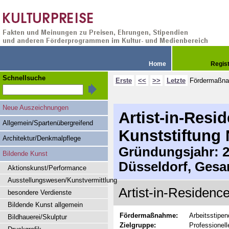
Home
Regis
Schnellsuche
Erste
<<
>>
Letzte
Fördermaßn
Neue Auszeichnungen
Artist-in-Res
Allgemein/Spartenübergreifend
Kunststiftung
Architektur/Denkmalpflege
Gründungsjahr: 20
Bildende Kunst
Düsseldorf, Gesa
Aktionskunst/Performance
Ausstellungswesen/Kunstvermittlung
Artist-in-Residenc
besondere Verdienste
Bildende Kunst allgemein
Fördermaßnahme:
Arbeitsstipe
Bildhauerei/Skulptur
Zielgruppe:
Professionell