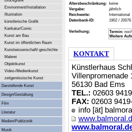
Druckgrafik
Altersbeschränkung:
keine
Environment/Installation
Vergabe:
jährlich
Illustration
Reichweite:
International
Datenbank-ID:
1902 / 20076
künstlerische Grafik
Karikatur/Comic
Verleihung:
Termin:
noch
Kunst am Bau
Weitere Auf
Kunst im öffentlichen Raum
Kunstwissenschaft/-geschichte
KONTAKT
Malerei
Objektkunst
Künstlerhaus Sch
Video-/Medienkunst
Villenpromenade 
zeitgenössische Kunst
56130 Bad Ems
Darstellende Kunst
TEL.:
02603 9419
Design/Gestaltung
FAX:
02603 9419
Film
info [ät] balmora
Literatur
www.balmoral.
Medien/Publizistik
www.balmoral.de 
Musik