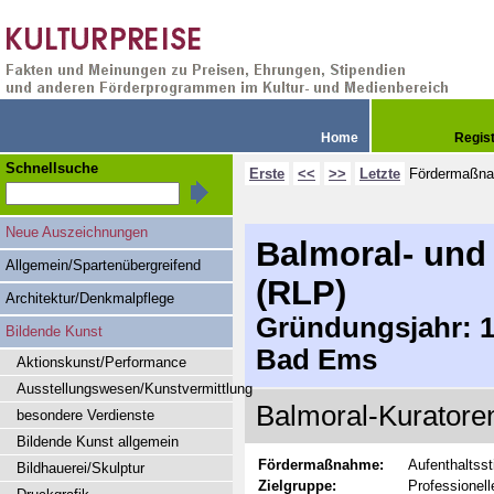
Home
Regis
Schnellsuche
Erste
<<
>>
Letzte
Fördermaßn
Neue Auszeichnungen
Balmoral- und
Allgemein/Spartenübergreifend
(RLP)
Architektur/Denkmalpflege
Gründungsjahr: 19
Bildende Kunst
Bad Ems
Aktionskunst/Performance
Ausstellungswesen/Kunstvermittlung
Balmoral-Kuratore
besondere Verdienste
Bildende Kunst allgemein
Fördermaßnahme:
Aufenthaltss
Bildhauerei/Skulptur
Zielgruppe:
Professionel