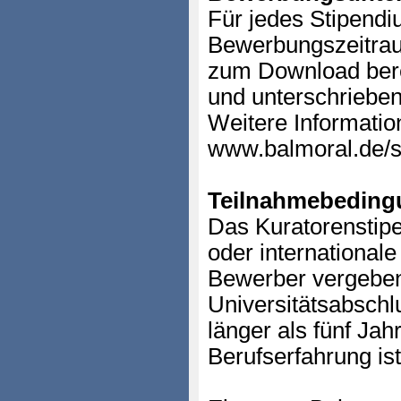
Für jedes Stipendi
Bewerbungszeitra
zum Download bere
und unterschrieben
Weitere Informatio
www.balmoral.de/s
Teilnahmebeding
Das Kuratorenstipe
oder international
Bewerber vergeben
Universitätsabschl
länger als fünf Jah
Berufserfahrung is