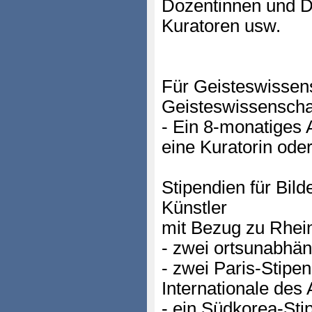
Dozentinnen und D
Kuratoren usw.
Für Geisteswissens
Geisteswissenschaf
- Ein 8-monatiges 
eine Kuratorin ode
Stipendien für Bil
Künstler
mit Bezug zu Rhein
- zwei ortsunabhän
- zwei Paris-Stipen
Internationale des 
- ein Südkorea-S