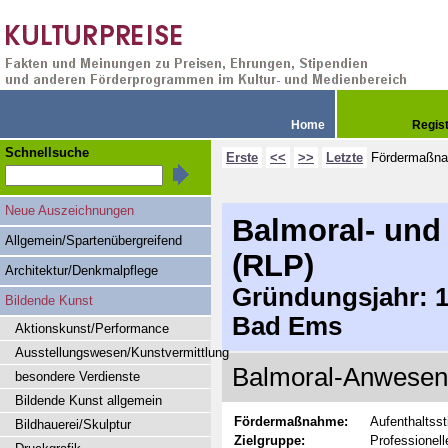
Home
Regis
Schnellsuche
Erste
<<
>>
Letzte
Fördermaßn
Neue Auszeichnungen
Balmoral- und
Allgemein/Spartenübergreifend
(RLP)
Architektur/Denkmalpflege
Gründungsjahr: 19
Bildende Kunst
Bad Ems
Aktionskunst/Performance
Ausstellungswesen/Kunstvermittlung
Balmoral-Anwesen
besondere Verdienste
Bildende Kunst allgemein
Fördermaßnahme:
Aufenthaltss
Bildhauerei/Skulptur
Zielgruppe:
Professionel