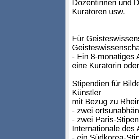
Dozentinnen und D
Kuratoren usw.
Für Geisteswissens
Geisteswissenschaf
- Ein 8-monatiges 
eine Kuratorin ode
Stipendien für Bil
Künstler
mit Bezug zu Rhein
- zwei ortsunabhän
- zwei Paris-Stipen
Internationale des 
- ein Südkorea-S