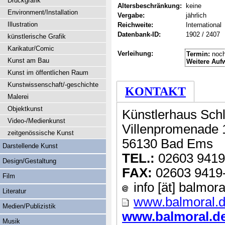
Druckgrafik
Altersbeschränkung:
keine
Environment/Installation
Vergabe:
jährlich
Illustration
Reichweite:
International
Datenbank-ID:
1902 / 2407
künstlerische Grafik
Karikatur/Comic
Verleihung:
Termin:
noch
Kunst am Bau
Weitere Auf
Kunst im öffentlichen Raum
Kunstwissenschaft/-geschichte
KONTAKT
Malerei
Objektkunst
Künstlerhaus Sch
Video-/Medienkunst
Villenpromenade 
zeitgenössische Kunst
56130 Bad Ems
Darstellende Kunst
TEL.:
02603 9419
Design/Gestaltung
FAX:
02603 9419
Film
info [ät] balmora
Literatur
www.balmoral.
Medien/Publizistik
www.balmoral.de 
Musik