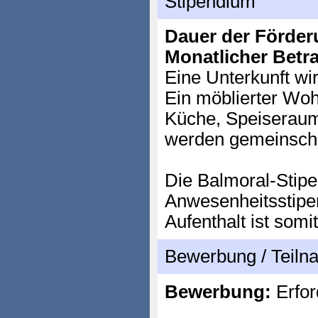
Stipendium
Dauer der Förder
Monatlicher Betr
Eine Unterkunft wir
Ein möblierter Woh
Küche, Speiseraum
werden gemeinschaf
Die Balmoral-Stipe
Anwesenheitsstipe
Aufenthalt ist somit
Bewerbung / Teil
Bewerbung:
Erfor