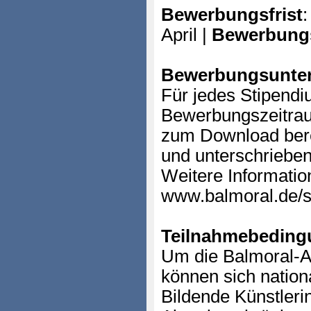
Bewerbungsfrist
:
April |
Bewerbung
Bewerbungsunter
Für jedes Stipendi
Bewerbungszeitra
zum Download bere
und unterschrieben
Weitere Informatio
www.balmoral.de/s
Teilnahmebeding
Um die Balmoral-A
können sich nation
Bildende Künstleri