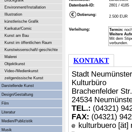
Druckgrafik
Datenbank-ID:
2801 / 4185
Environment/Installation
Illustration
Dotierung:
2.500 EUR
künstlerische Grafik
Karikatur/Comic
Verleihung:
Termin:
noch
Weitere Auf
Kunst am Bau
Mit dem Stip
Kunst im öffentlichen Raum
verbunden.
Kunstwissenschaft/-geschichte
Malerei
KONTAKT
Objektkunst
Video-/Medienkunst
Stadt Neumünste
zeitgenössische Kunst
Kulturbüro
Darstellende Kunst
Brachenfelder Str.
Design/Gestaltung
24534 Neumünste
Film
TEL.:
(04321) 94
Literatur
FAX:
(04321) 942
Medien/Publizistik
kulturbuero [ät
Musik