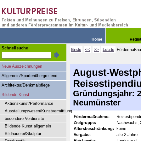
Home
Regis
Schnellsuche
Erste
<<
>>
Letzte
Fördermaßn
Neue Auszeichnungen
August-Westph
Allgemein/Spartenübergreifend
Reisestipendi
Architektur/Denkmalpflege
Gründungsjahr: 20
Bildende Kunst
Neumünster
Aktionskunst/Performance
Ausstellungswesen/Kunstvermittlung
Fördermaßnahme:
Reisestipend
besondere Verdienste
Zielgruppe:
Nachwuchs, 
Bildende Kunst allgemein
Altersbeschränkung:
keine
Bildhauerei/Skulptur
Vergabe:
alle 2 Jahre
Reichweite:
Landesweit