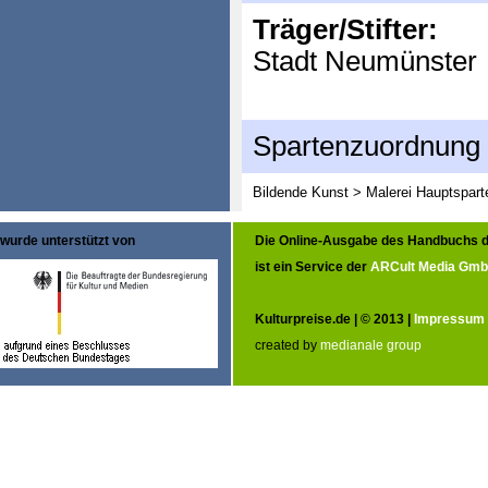
Träger/Stifter:
Stadt Neumünster
Spartenzuordnung
Bildende Kunst > Malerei
Hauptspart
wurde unterstützt von
Die Online-Ausgabe des Handbuchs d
ist ein Service der
ARCult Media Gm
Kulturpreise.de | © 2013 |
Impressum
created by
medianale group