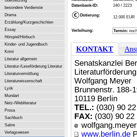
Übersetzung
Datenbank-ID:
240 / 2223
besondere Verdienste
Drama
Dotierung:
12.000 EUR
Erzählung/Kurzgeschichten
Essay
Verleihung:
Termin:
noch
Hörspiel/Hörbuch
Kinder- und Jugendbuch
KONTAKT
Ans
Krimi
Literatur allgemein
Senatskanzlei Ber
Literatur-/Leseförderung Literatur
Literaturförderun
Literaturvermittlung
Wolfgang Meyer
Literaturwissenschaft
Brunnenstr. 188-
Lyrik
Mundart
10119 Berlin
Netz-/Webliteratur
TEL.:
(030) 90 22
Prosa
FAX:
(030) 90 22
Sachbuch
wolfgang.meyer [
Satire
www.berlin.de
P
Verlagswesen