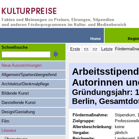
Home
Regis
Schnellsuche
Erste
<<
>>
Letzte
Fördermaßn
Neue Auszeichnungen
Arbeitsstipend
Allgemein/Spartenübergreifend
Autorinnen un
Architektur/Denkmalpflege
Gründungsjahr: 19
Bildende Kunst
Berlin, Gesamtdo
Darstellende Kunst
Design/Gestaltung
Fördermaßnahme:
Stipendium, 
Zielgruppe:
Professionel
Film
Altersbeschränkung:
keine
Literatur
Vergabe:
jährlich
Reichweite:
Landesweit, B