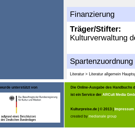
Finanzierung
Träger/Stifter:
Kulturverwaltung d
Spartenzuordnung
Literatur > Literatur allgemein
Haupts
wurde unterstützt von
Die Online-Ausgabe des Handbuchs d
ist ein Service der
ARCult Media Gm
Kulturpreise.de | © 2013 |
Impressum
created by
medianale group