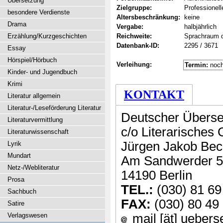
Übersetzung
Zielgruppe:
Professionell
besondere Verdienste
Altersbeschränkung:
keine
Drama
Vergabe:
halbjährlich
Erzählung/Kurzgeschichten
Reichweite:
Sprachraum 
Datenbank-ID:
2295 / 3671
Essay
Hörspiel/Hörbuch
Verleihung:
Termin:
noch
Kinder- und Jugendbuch
Krimi
KONTAKT
Literatur allgemein
Literatur-/Leseförderung Literatur
Deutscher Überse
Literaturvermittlung
c/o Literarisches
Literaturwissenschaft
Jürgen Jakob Bec
Lyrik
Mundart
Am Sandwerder 5
Netz-/Webliteratur
14190 Berlin
Prosa
TEL.:
(030) 81 69
Sachbuch
FAX:
(030) 80 49
Satire
Verlagswesen
mail [ät] uebers