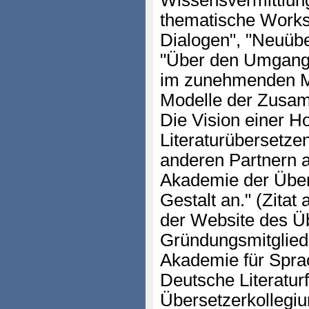
Wissensvermittlun
thematische Works
Dialogen", "Neuübe
"Über den Umgang
im zunehmenden M
Modelle der Zusam
Die Vision einer H
Literaturübersetzen
anderen Partnern a
Akademie der Über
Gestalt an." (Zitat
der Website des Üb
Gründungsmitgliede
Akademie für Sprac
Deutsche Literatur
Übersetzerkollegiu