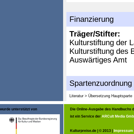
Finanzierung
Träger/Stifter:
Kulturstiftung der 
Kulturstiftung des
Auswärtiges Amt
Spartenzuordnung
Literatur > Übersetzung
Hauptsparte
wurde unterstützt von
Die Online-Ausgabe des Handbuchs d
ist ein Service der
ARCult Media Gm
Kulturpreise.de | © 2013 |
Impressum