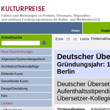
Home
Regis
Schnellsuche
Erste
<<
>>
Letzte
Fördermaßn
Neue Auszeichnungen
Deutscher Übe
Allgemein/Spartenübergreifend
Gründungsjahr: 19
Architektur/Denkmalpflege
Berlin
Bildende Kunst
Darstellende Kunst
Deutscher Übersetz
Design/Gestaltung
Aufenthaltsstipend
Film
Übersetzer-Kolleg
Literatur
Fördermaßnahme:
Aufenthaltss