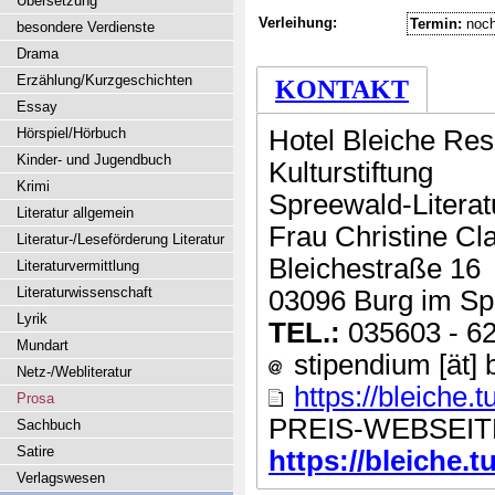
Übersetzung
Verleihung:
Termin:
noch
besondere Verdienste
Drama
Erzählung/Kurzgeschichten
KONTAKT
Essay
Hörspiel/Hörbuch
Hotel Bleiche Res
Kinder- und Jugendbuch
Kulturstiftung
Krimi
Spreewald-Literat
Literatur allgemein
Frau Christine Cl
Literatur-/Leseförderung Literatur
Bleichestraße 16
Literaturvermittlung
Literaturwissenschaft
03096 Burg im Sp
Lyrik
TEL.:
035603 - 6
Mundart
stipendium [ät] 
Netz-/Webliteratur
https://bleiche
Prosa
PREIS-WEBSEIT
Sachbuch
Satire
https://bleiche.t
Verlagswesen