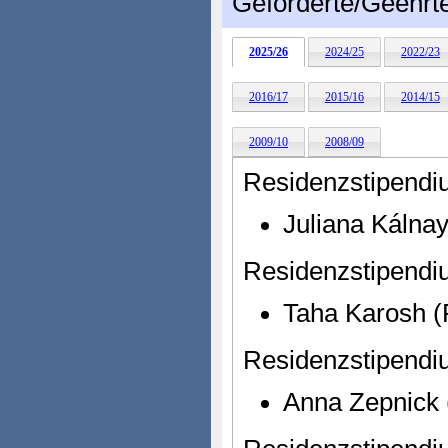
Geförderte/Geehrt
2025/26
2024/25
2022/23
2016/17
2015/16
2014/15
2009/10
2008/09
Residenzstipendiu
Juliana Kálnay
Residenzstipendi
Taha Karosh (
Residenzstipendi
Anna Zepnick (