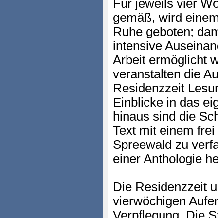
Für jeweils vier W
gemäß, wird einem/r
Ruhe geboten; dami
intensive Auseinan
Arbeit ermöglicht
veranstalten die A
Residenzzeit Lesun
Einblicke in das e
hinaus sind die Sch
Text mit einem fr
Spreewald zu verf
einer Anthologie h
Die Residenzzeit u
vierwöchigen Aufent
Verpflegung. Die S