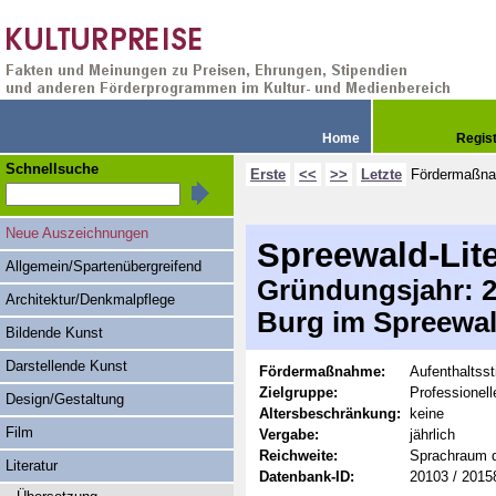
Home
Regis
Schnellsuche
Erste
<<
>>
Letzte
Fördermaßn
Neue Auszeichnungen
Spreewald-Lit
Allgemein/Spartenübergreifend
Gründungsjahr: 20
Architektur/Denkmalpflege
Burg im Spreewa
Bildende Kunst
Darstellende Kunst
Fördermaßnahme:
Aufenthaltss
Zielgruppe:
Professionel
Design/Gestaltung
Altersbeschränkung:
keine
Film
Vergabe:
jährlich
Reichweite:
Sprachraum 
Literatur
Datenbank-ID:
20103 / 2015