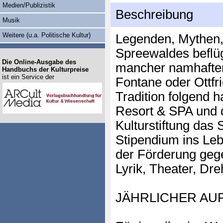
Medien/Publizistik
Beschreibung
Musik
Weitere (u.a. Politische Kultur)
Legenden, Mythen,
Spreewaldes beflüg
Die Online-Ausgabe des
mancher namhafter 
Handbuchs der Kulturpreise
ist ein Service der
Fontane oder Ottfr
Tradition folgend 
Resort & SPA und 
Kulturstiftung das 
Stipendium ins Leb
der Förderung gege
Lyrik, Theater, Dr
JÄHRLICHER AU