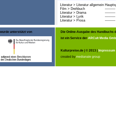
Literatur > Literatur allgemein
Haupts
Film > Drehbuch
----------
Literatur > Drama
----------
Literatur > Lyrik
----------
Literatur > Prosa
----------
wurde unterstützt von
Die Online-Ausgabe des Handbuchs d
ist ein Service der
ARCult Media Gm
Kulturpreise.de | © 2013 |
Impressum
created by
medianale group