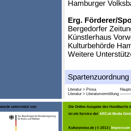
Hamburger Volksb
Erg. Förderer/Sp
Bergedorfer Zeitu
Künstlerhaus Vorwe
Kulturbehörde Ha
Weitere Unterstütz
Spartenzuordnung
Literatur > Prosa
Haupts
Literatur > Literaturvermittlung
---------
wurde unterstützt von
Die Online-Ausgabe des Handbuchs d
ist ein Service der
ARCult Media Gm
Kulturpreise.de | © 2013 |
Impressum