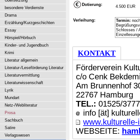
Übersetzung
Dotierung:
4.500 EUR
besondere Verdienste
Drama
Verleihung:
Termin:
noch
Erzählung/Kurzgeschichten
Begrüßungsve
Schlosses / A
Essay
Einzellesung
Hörspiel/Hörbuch
Kinder- und Jugendbuch
KONTAKT
Krimi
Literatur allgemein
Förderverein Kultur
Literatur-/Leseförderung Literatur
c/o Cenk Bekdemi
Literaturvermittlung
Literaturwissenschaft
Am Brunnenhof 3
Lyrik
22767 Hamburg
Mundart
TEL.:
01525/377
Netz-/Webliteratur
info [ät] kulturel
Prosa
www.kulturelle-i
Sachbuch
Satire
WEBSEITE:
hamb
Verlagswesen