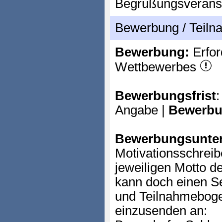
Begrüßungsveransta
Bewerbung / Teil
Bewerbung:
Erfor
Wettbewerbes
Bewerbungsfrist
:
Angabe |
Bewerbu
Bewerbungsunter
Motivationsschrei
jeweiligen Motto d
kann doch einen S
und Teilnahmeboge
einzusenden an: