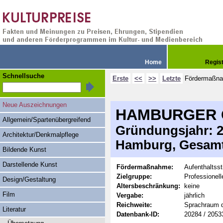
Home
Regis
Schnellsuche
Erste
<<
>>
Letzte
Fördermaßn
Neue Auszeichnungen
HAMBURGER 
Allgemein/Spartenübergreifend
Gründungsjahr: 20
Architektur/Denkmalpflege
Hamburg, Gesamt
Bildende Kunst
Darstellende Kunst
Fördermaßnahme:
Aufenthaltss
Zielgruppe:
Professionel
Design/Gestaltung
Altersbeschränkung:
keine
Film
Vergabe:
jährlich
Reichweite:
Sprachraum 
Literatur
Datenbank-ID:
20284 / 2053