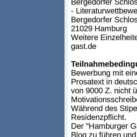
Bergedorfer Schlo
- Literaturwettbew
Bergedorfer Schlos
21029 Hamburg
Weitere Einzelhei
gast.de
Teilnahmebeding
Bewerbung mit eine
Prosatext in deuts
von 9000 Z. nicht 
Motivationsschrei
Während des Stipe
Residenzpflicht.
Der "Hamburger Gas
Blog zu führen und 