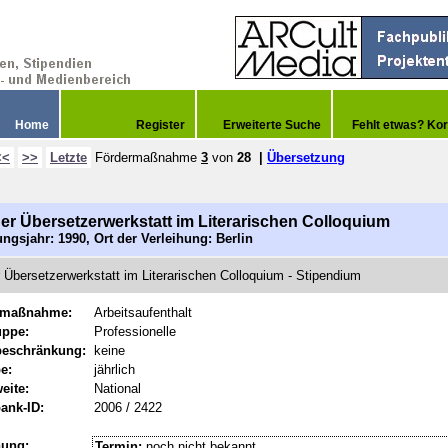
Home
Register
Erweiterte Suche
Fehlt etwas? Kor
<<
>>
Letzte
Fördermaßnahme
3
von
28
|
Übersetzung
ner Übersetzerwerkstatt im Literarischen Colloquium
ngsjahr: 1990, Ort der Verleihung: Berlin
r Übersetzerwerkstatt im Literarischen Colloquium - Stipendium
rmaßnahme:
Arbeitsaufenthalt
uppe:
Professionelle
beschränkung:
keine
e:
jährlich
eite:
National
ank-ID:
2006 / 2422
hung:
Termin:
noch nicht bekannt.