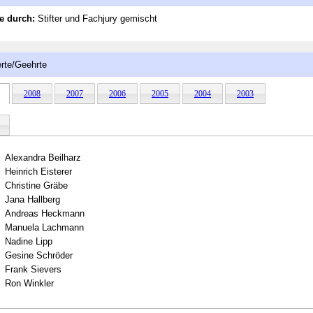
e durch:
Stifter und Fachjury gemischt
rte/Geehrte
2008
2007
2006
2005
2004
2003
Alexandra Beilharz
Heinrich Eisterer
Christine Gräbe
Jana Hallberg
Andreas Heckmann
Manuela Lachmann
Nadine Lipp
Gesine Schröder
Frank Sievers
Ron Winkler