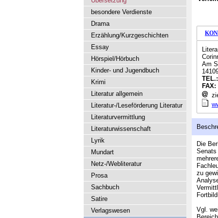
Übersetzung
besondere Verdienste
Drama
KON
Erzählung/Kurzgeschichten
Essay
Liter
Corin
Hörspiel/Hörbuch
Am S
Kinder- und Jugendbuch
14109
TEL.
Krimi
FAX:
Literatur allgemein
zie
ww
Literatur-/Leseförderung Literatur
Literaturvermittlung
Beschr
Literaturwissenschaft
Lyrik
Die Ber
Senats 
Mundart
mehrer
Netz-/Webliteratur
Fachleu
zu gewi
Prosa
Analyse
Sachbuch
Vermitt
Fortbil
Satire
Vgl. we
Verlagswesen
Berei