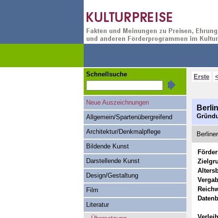
Schnellsuche
Erste
Neue Auszeichnungen
Berli
Gründu
Allgemein/Spartenübergreifend
Architektur/Denkmalpflege
Berline
Bildende Kunst
Förde
Darstellende Kunst
Zielgr
Alters
Design/Gestaltung
Vergab
Reichw
Film
Datenb
Literatur
Verlei