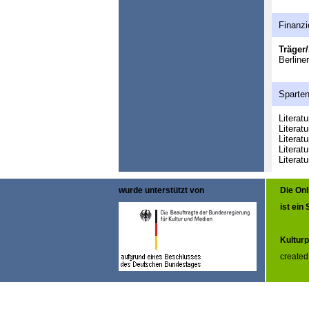
Finanzi
Träger/
Berline
Sparte
Literat
Literatu
Literat
Literatu
Literat
wurde unterstützt von
Die On
ist ein
Kulturp
created