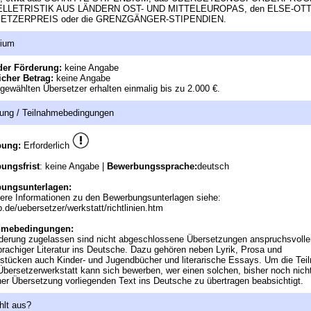
ELLETRISTIK AUS LÄNDERN OST- UND MITTELEUROPAS, den ELSE-OT
ETZERPREIS oder die GRENZGÄNGER-STIPENDIEN.
dium
der Förderung:
keine Angabe
icher Betrag:
keine Angabe
gewählten Übersetzer erhalten einmalig bis zu 2.000 €.
ung / Teilnahmebedingungen
bung:
Erforderlich
ungsfrist
: keine Angabe |
Bewerbungssprache:
deutsch
ungsunterlagen:
ere Informationen zu den Bewerbungsunterlagen siehe:
.de/uebersetzer/werkstatt/richtlinien.htm
hmebedingungen:
derung zugelassen sind nicht abgeschlossene Übersetzungen anspruchsvolle
rachiger Literatur ins Deutsche. Dazu gehören neben Lyrik, Prosa und
stücken auch Kinder- und Jugendbücher und literarische Essays. Um die Te
Übersetzerwerkstatt kann sich bewerben, wer einen solchen, bisher noch nicht
er Übersetzung vorliegenden Text ins Deutsche zu übertragen beabsichtigt.
hlt aus?