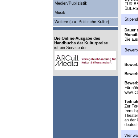
Medien/Publizistik
FÜR B
ÜBERS
Musik
Stipen
Weitere (u.a. Politische Kultur)
Dauer 
Monatl
Die Online-Ausgabe des
Die aus
Handbuchs der Kulturpreise
ist ein Service der
Bewerb
Bewer
Bewerb
Bewerb
Für näh
www.lcb
Teilna
Zur För
fremdsp
Theater
an der 
deutsch
Wer wä