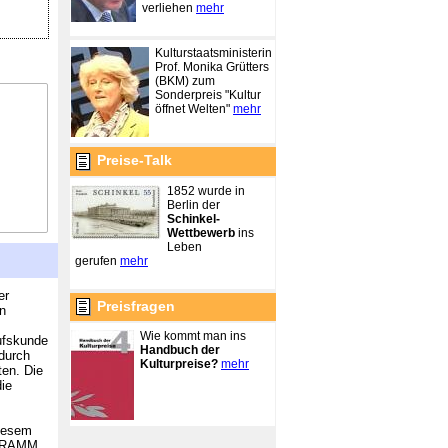
verliehen
mehr
Kulturstaatsministerin
Prof. Monika Grütters
(BKM) zum
Sonderpreis "Kultur
öffnet Welten"
mehr
Preise-Talk
1852 wurde in
Berlin der
Schinkel-
Wettbewerb
ins
Leben
gerufen
mehr
er
Preisfragen
an
Wie kommt man ins
rufskunde
Handbuch der
 durch
Kulturpreise?
mehr
ten. Die
die
diesem
GRAMM