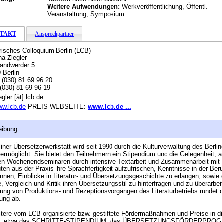
Weitere Aufwendungen:
Werkveröffentlichung, Öffentl.
Veranstaltung, Symposium
TAKT
Ansprechpartner
arisches Colloquium Berlin (LCB)
na Ziegler
andwerder 5
 Berlin
:
(030) 81 69 96 20
(030) 81 69 96 19
gler [ät] lcb.de
w.lcb.de
PREIS-WEBSEITE:
www.lcb.de ...
eibung
liner Übersetzerwerkstatt wird seit 1990 durch die Kulturverwaltung des Berlin
ermöglicht. Sie bietet den Teilnehmern ein Stipendium und die Gelegenheit, 
en Wochenendseminaren durch intensive Textarbeit und Zusammenarbeit mit
ten aus der Praxis ihre Sprachfertigkeit aufzufrischen, Kenntnisse in der Be
nnen, Einblicke in Literatur- und Übersetzungsgeschichte zu erlangen, sowie
, Vergleich und Kritik ihren Übersetzungsstil zu hinterfragen und zu überarbei
lung von Produktions- und Rezeptionsvorgängen des Literaturbetriebs rundet 
dung ab.
itere vom LCB organisierte bzw. gestiftete Fördermaßnahmen und Preise in 
ch, etwa das SCHRITTE-STIPENDIUM, das ÜBERSETZUNGSFÖRDERPRO