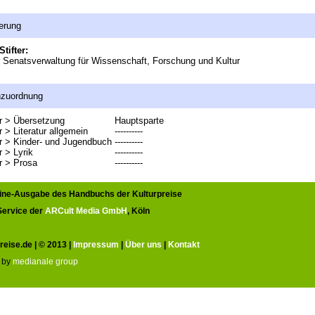
erung
Stifter:
r Senatsverwaltung für Wissenschaft, Forschung und Kultur
nzuordnung
ur > Übersetzung
Hauptsparte
r > Literatur allgemein
----------
ur > Kinder- und Jugendbuch
----------
r > Lyrik
----------
ur > Prosa
----------
line-Ausgabe des Handbuchs der Kulturpreise
 Service der
ARCult Media GmbH
, Köln
reise.de | © 2013 |
Impressum
|
Über uns
|
Kontakt
 by
medianale group